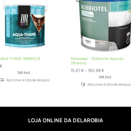
 AQUA-THANE (BRANCO)
Robbialac – Robbiotel Aquoso
(Branco)
€
Price
15,67
€
–
165,98
€
IVA Incl.
range:
IVA Incl.
Adicionar á lista de desejos
15,67 €
Adicionar á lista de desejos
through
165,98 €
LOJA ONLINE DA DELAROBIA