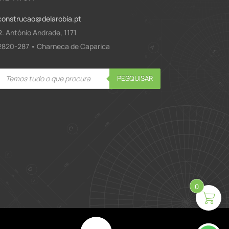
construcao@delarobia.pt
R. António Andrade, 1171
2820-287 • Charneca de Caparica
Products
PESQUISAR
search
0