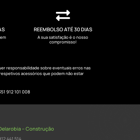

AS
REEMBOLSO ATÉ 30 DIAS
sem
A sua satisfação é o nosso
compromisso!
quer responsabilidade sobre eventuais erros nas
 respetivos acessórios que podem não estar
351 912 101 008
Delarobia – Construção
912 441 514