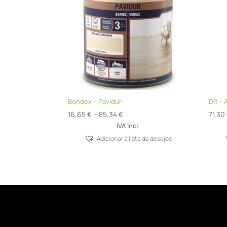
Bondex – Pavidur
DR –
Price
16,65
€
–
85,34
€
71,30
range:
IVA Incl.
16,65 €
Adicionar á lista de desejos
through
85,34 €