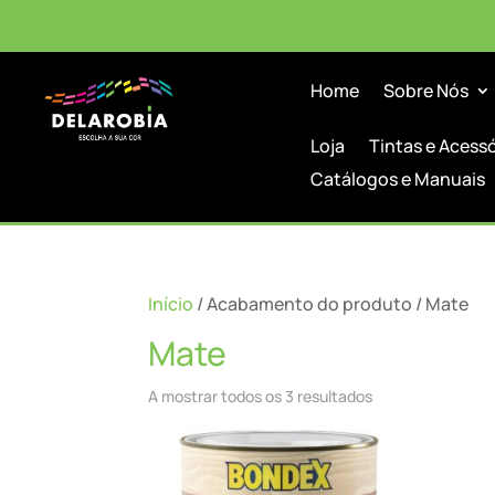
Home
Sobre Nós
Loja
Tintas e Acess
Catálogos e Manuais
Início
/ Acabamento do produto / Mate
Mate
A mostrar todos os 3 resultados