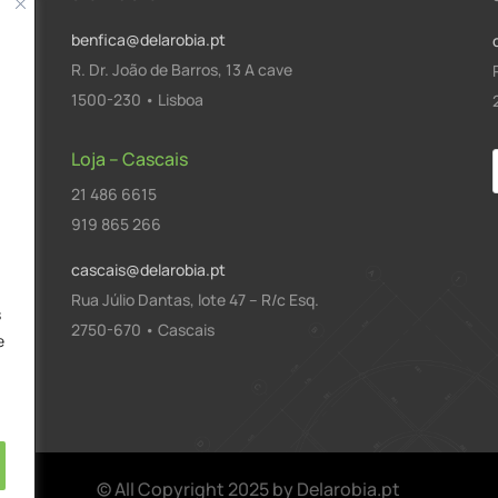
benfica@delarobia.pt
R. Dr. João de Barros, 13 A cave
1500-230 • Lisboa
Loja – Cascais
21 486 6615
a
919 865 266
cascais@delarobia.pt
Rua Júlio Dantas, lote 47 – R/c Esq.
s
2750-670 • Cascais
e
© All Copyright 2025 by Delarobia.pt