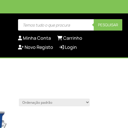
Products
PESQUISAR
search
Minha Conta
Carrinho
Novo Registo
Login