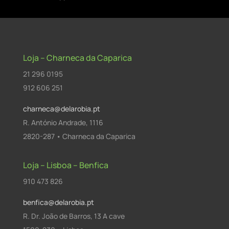
Loja – Charneca da Caparica
21 296 0195
912 606 251
charneca@delarobia.pt
R. António Andrade, 1116
2820-287 • Charneca da Caparica
Loja – Lisboa – Benfica
910 473 826
benfica@delarobia.pt
R. Dr. João de Barros, 13 A cave