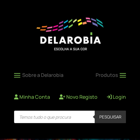
Minha Conta
Novo Registo
Login
Products
PESQUISAR
search