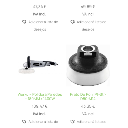
47,34
€
49,89
€
IVA Incl.
IVA Incl.
Adicionar á lista de
Adicionar á lista de
desejos
desejos
Werku – Polidora Paredes
Prato De Polir Pt-Stf-
– 180MM / 1400W
D80-M14
109,47
€
43,35
€
IVA Incl.
IVA Incl.
Adicionar á lista de
Adicionar á lista de