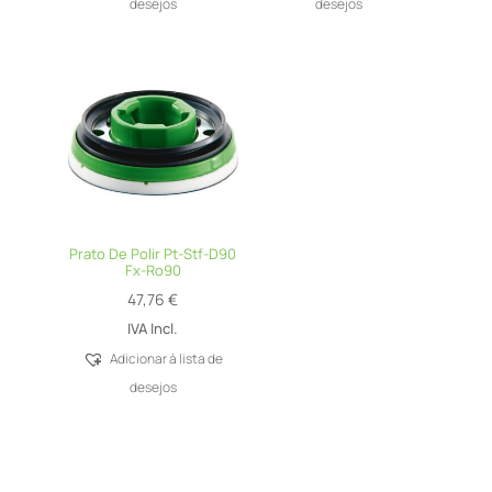
desejos
desejos
Prato De Polir Pt-Stf-D90
Fx-Ro90
47,76
€
IVA Incl.
Adicionar á lista de
desejos