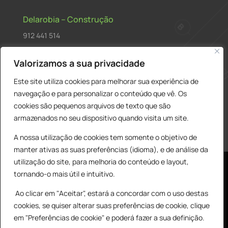
Delarobia – Construção
912 441 514
construcao@delarobia.pt
Valorizamos a sua privacidade
R. António Andrade, 1171
Este site utiliza cookies para melhorar sua experiência de
2820-287 • Charneca de Caparica
navegação e para personalizar o conteúdo que vê. Os
cookies são pequenos arquivos de texto que são
Products
PESQUISAR
search
armazenados no seu dispositivo quando visita um site.
A nossa utilização de cookies tem somente o objetivo de
manter ativas as suas preferências (idioma), e de análise da
utilização do site, para melhoria do conteúdo e layout,
tornando-o mais útil e intuitivo.
Ao clicar em "Aceitar", estará a concordar com o uso destas
cookies, se quiser alterar suas preferências de cookie, clique
© All Copyright 2025 by Delarobia.pt
0
em "Preferências de cookie" e poderá fazer a sua definição.
Desenvolvidor por:
Tecnologias Imaginadas