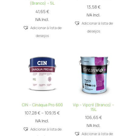
(Branco) – 5L
13,58
€
41,65
€
IVA Incl.
IVA Incl.
Adicionar á lista de
Adicionar á lista de
desejos
desejos
CIN – Cináqua Pro 600
Vip – Vipcril (Branco) –
15L
Price
107,28
€
–
109,15
€
106,65
€
range:
IVA Incl.
IVA Incl.
107,28 €
Adicionar á lista de
Adicionar á lista de