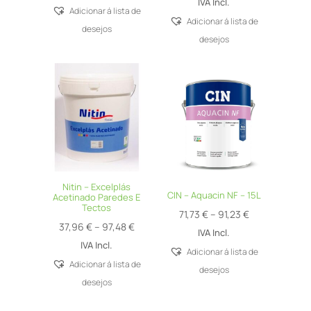
range:
IVA Incl.
119,81 €
Adicionar á lista de
9,67 €
Adicionar á lista de
through
desejos
through
desejos
131,81 €
150,74 €
Nitin – Excelplás
CIN – Aquacin NF – 15L
Acetinado Paredes E
Tectos
Price
71,73
€
–
91,23
€
Price
37,96
€
–
97,48
€
range:
IVA Incl.
range:
IVA Incl.
71,73 €
Adicionar á lista de
37,96 €
Adicionar á lista de
through
desejos
through
desejos
91,23 €
97,48 €