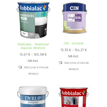
CIN – Vinylsilk
Robbialac – Robbiotel
Aquoso (Branco)
Price
13,35
€
–
154,27
€
Price
15,67
€
–
165,98
€
range:
IVA Incl.
range:
IVA Incl.
13,35 €
Adicionar á lista de
15,67 €
Adicionar á lista de
through
desejos
through
desejos
154,27 €
165,98 €