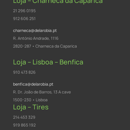
Loja – Charneca da Caparica
21 296 0195
912 606 251
charneca@delarobia.pt
R. António Andrade, 1116
2820-287 • Charneca da Caparica
Loja – Lisboa – Benfica
910 473 826
benfica@delarobia.pt
R. Dr. João de Barros, 13 A cave
1500-230 • Lisboa
Loja – Tires
214 453 329
919 865 192