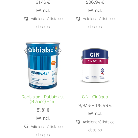
91,46
€
206,94
€
IVA Incl.
IVA Incl.
Adicionar á lista de
Adicionar á lista de
desejos
desejos
Robbialac – Robbiplast
CIN – Cináqua
(Branco) – 15L
Price
9,93
€
–
178,49
€
81,81
€
range:
IVA Incl.
IVA Incl.
9,93 €
Adicionar á lista de
Adicionar á lista de
through
desejos
desejos
178,49 €