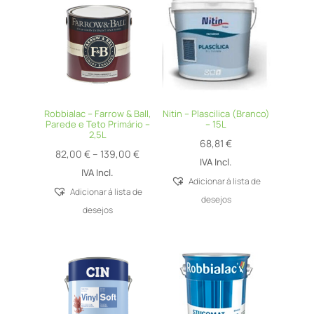
Robbialac – Farrow & Ball,
Nitin – Plascilica (Branco)
Parede e Teto Primário –
– 15L
2,5L
68,81
€
Price
82,00
€
–
139,00
€
IVA Incl.
range:
IVA Incl.
Adicionar á lista de
82,00 €
Adicionar á lista de
desejos
through
desejos
139,00 €