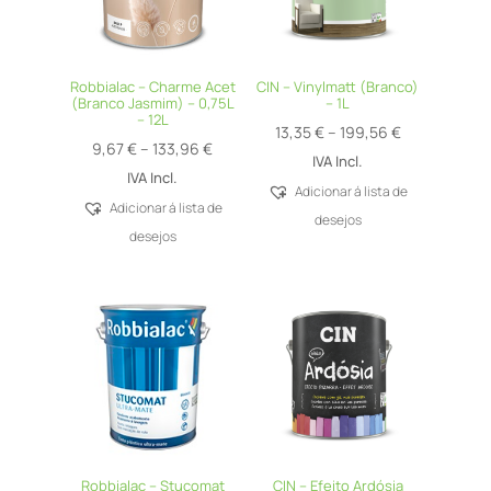
Robbialac – Charme Acet
CIN – Vinylmatt (Branco)
(Branco Jasmim) – 0,75L
– 1L
– 12L
Price
13,35
€
–
199,56
€
Price
9,67
€
–
133,96
€
range:
IVA Incl.
range:
IVA Incl.
13,35 €
Adicionar á lista de
9,67 €
Adicionar á lista de
through
desejos
through
desejos
199,56 €
133,96 €
Robbialac – Stucomat
CIN – Efeito Ardósia