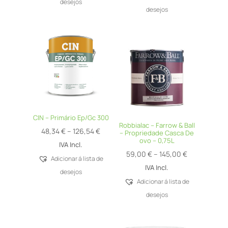
through
desejos
desejos
109,15 €
CIN – Primário Ep/Gc 300
Robbialac – Farrow & Ball
Price
48,34
€
–
126,54
€
– Propriedade Casca De
ovo – 0,75L
range:
IVA Incl.
Price
59,00
€
–
145,00
€
48,34 €
Adicionar á lista de
range:
IVA Incl.
through
desejos
59,00 €
Adicionar á lista de
126,54 €
through
desejos
145,00 €