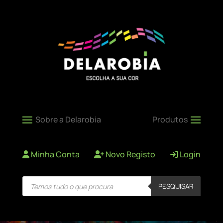
Minha Conta
Novo Registo
Login
Products
PESQUISAR
search