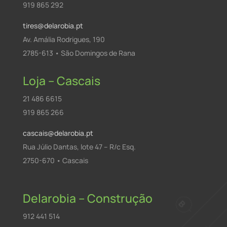
919 865 292
tires@delarobia.pt
Av. Amália Rodrigues, 190
2785-613 • São Domingos de Rana
Loja – Cascais
21 486 6615
919 865 266
cascais@delarobia.pt
Rua Júlio Dantas, lote 47 – R/c Esq.
2750-670 • Cascais
Delarobia – Construção
912 441 514