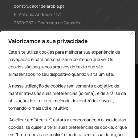
construcao@delarobia.pt
R. António Andrade, 1171
2820-287 • Charneca de Caparica
Products
Valorizamos a sua privacidade
PESQUISAR
search
Este site utiliza cookies para melhorar sua experiência de
navegação e para personalizar o conteúdo que vê. Os
cookies são pequenos arquivos de texto que são
armazenados no seu dispositivo quando visita um site.
A nossa utilização de cookies tem somente o objetivo de
manter ativas as suas preferências (idioma), e de análise da
utilização do site, para melhoria do conteúdo e layout,
tornando-o mais útil e intuitivo.
© All Copyright 2025 by Delarobia.pt
Ao clicar em "Aceitar", estará a concordar com o uso destas
Desenvolvidor por:
Tecnologias Imaginadas
cookies, se quiser alterar suas preferências de cookie, clique
0
em "Preferências de cookie" e poderá fazer a sua definição.