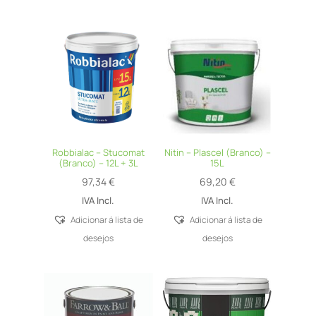
Robbialac – Stucomat
Nitin – Plascel (Branco) –
(Branco) – 12L + 3L
15L
97,34
€
69,20
€
IVA Incl.
IVA Incl.
Adicionar á lista de
Adicionar á lista de
desejos
desejos