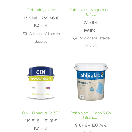
CIN – Vinylclean
Robbialac – Magnetico –
0,75L
Price
13,35
€
–
239,46
€
23,79
€
range:
IVA Incl.
IVA Incl.
13,35 €
Adicionar á lista de
Adicionar á lista de
through
desejos
desejos
239,46 €
CIN – Cináqua Gc 300
Robbialac – Clean & Go
(Branco)
Price
119,81
€
–
131,81
€
Price
9,67
€
–
150,74
€
range:
IVA Incl.