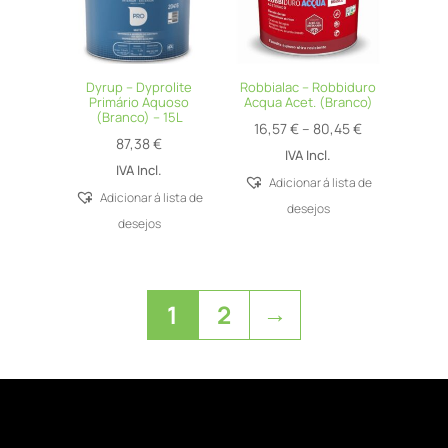
Dyrup – Dyprolite
Robbialac – Robbiduro
Primário Aquoso
Acqua Acet. (Branco)
(Branco) – 15L
Price
16,57
€
–
80,45
€
87,38
€
range:
IVA Incl.
IVA Incl.
16,57 €
Adicionar á lista de
Adicionar á lista de
through
desejos
desejos
80,45 €
→
1
2