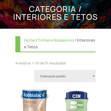
CATEGORIA /
INTERIORES E TETOS
Home
/
Tintas e Acessórios
/ Interiores
e Tetos
A mostrar 1–30 de 51 resultados