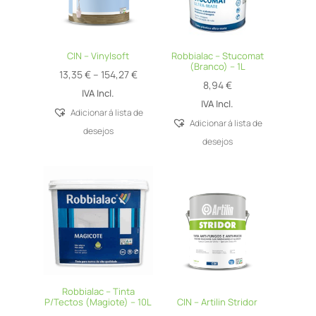
CIN – Vinylsoft
Robbialac – Stucomat
(Branco) – 1L
Price
13,35
€
–
154,27
€
8,94
€
range:
IVA Incl.
IVA Incl.
13,35 €
Adicionar á lista de
Adicionar á lista de
through
desejos
desejos
154,27 €
Robbialac – Tinta
P/Tectos (Magiote) – 10L
CIN – Artilin Stridor