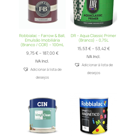
Robbialac – Farrow & Ball,
DR – Aqua Classic Primer
Emulsão Imobiliária
(Branco) – 0,75L
(Branco / COR) – 100mL
Price
15,53
€
–
53,42
€
Price
9,75
€
–
187,00
€
range:
IVA Incl.
range:
IVA Incl.
15,53 €
Adicionar á lista de
9,75 €
Adicionar á lista de
through
desejos
through
desejos
53,42 €
187,00 €