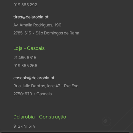
919 865 292
tires@delarobia.pt
Av. Amália Rodrigues, 190
2785-613 • São Domingos de Rana
Loja – Cascais
21 486 6615
919 865 266
cascais@delarobia.pt
Rua Júlio Dantas, lote 47 – R/c Esq.
2750-670 • Cascais
Delarobia – Construção
912 441 514