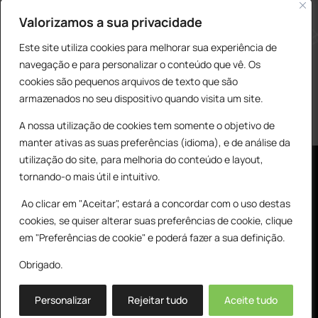
construcao@delarobia.pt
Valorizamos a sua privacidade
R. António Andrade, 1171
Este site utiliza cookies para melhorar sua experiência de
2820-287 • Charneca de Caparica
navegação e para personalizar o conteúdo que vê. Os
cookies são pequenos arquivos de texto que são
Products
PESQUISAR
search
armazenados no seu dispositivo quando visita um site.
A nossa utilização de cookies tem somente o objetivo de
manter ativas as suas preferências (idioma), e de análise da
utilização do site, para melhoria do conteúdo e layout,
tornando-o mais útil e intuitivo.
Ao clicar em "Aceitar", estará a concordar com o uso destas
cookies, se quiser alterar suas preferências de cookie, clique
© All Copyright 2025 by Delarobia.pt
0
em "Preferências de cookie" e poderá fazer a sua definição.
Desenvolvidor por:
Tecnologias Imaginadas
Obrigado.
Personalizar
Rejeitar tudo
Aceite tudo