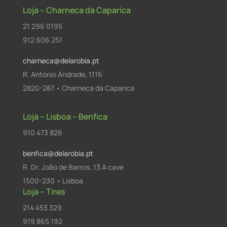
Loja – Charneca da Caparica
21 296 0195
912 606 251
charneca@delarobia.pt
R. António Andrade, 1116
2820-287 • Charneca da Caparica
Loja – Lisboa – Benfica
910 473 826
benfica@delarobia.pt
R. Dr. João de Barros, 13 A cave
1500-230 • Lisboa
Loja – Tires
214 453 329
919 865 192