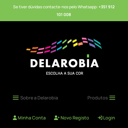
Se tiver dúvidas contacte-nos pelo Whatsapp:
+351 912
101 008
Minha Conta
Novo Registo
Login