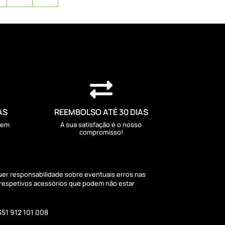

AS
REEMBOLSO ATÉ 30 DIAS
sem
A sua satisfação é o nosso
compromisso!
quer responsabilidade sobre eventuais erros nas
 respetivos acessórios que podem não estar
351 912 101 008