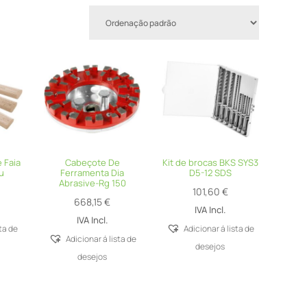
 Faia
Cabeçote De
Kit de brocas BKS SYS3
u
Ferramenta Dia
D5-12 SDS
Abrasive-Rg 150
101,60
€
668,15
€
IVA Incl.
IVA Incl.
sta de
Adicionar á lista de
Adicionar á lista de
desejos
desejos