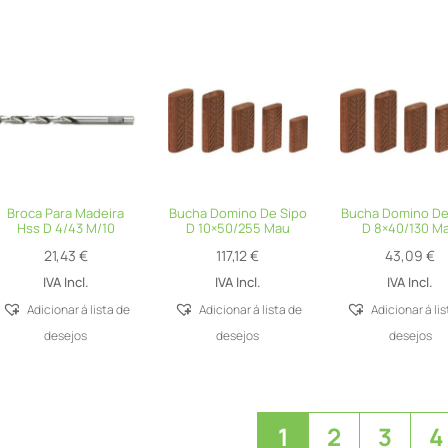
Broca Para Madeira
Bucha Domino De Sipo
Bucha Domino De
Hss D 4/43 M/10
D 10×50/255 Mau
D 8×40/130 M
21,43
€
117,12
€
43,09
€
IVA Incl.
IVA Incl.
IVA Incl.
Adicionar á lista de
Adicionar á lista de
Adicionar á li
desejos
desejos
desejos
1
2
3
4