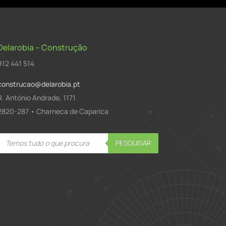
Delarobia – Construção
912 441 514
construcao@delarobia.pt
R. António Andrade, 1171
2820-287 • Charneca de Caparica
Products
PESQUISAR
search