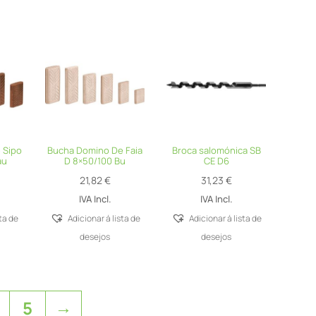
 Sipo
Bucha Domino De Faia
Broca salomónica SB
au
D 8×50/100 Bu
CE D6
21,82
€
31,23
€
IVA Incl.
IVA Incl.
sta de
Adicionar á lista de
Adicionar á lista de
desejos
desejos
→
5