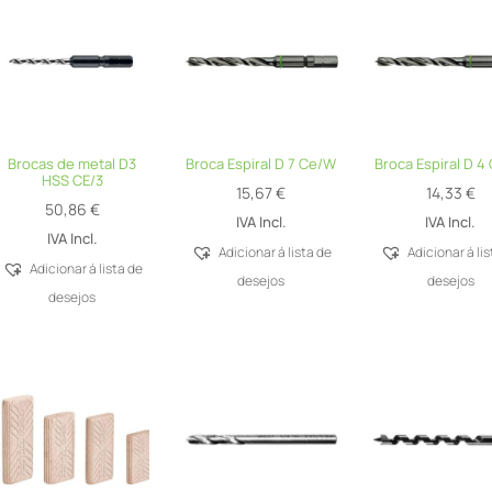
Brocas de metal D3
Broca Espiral D 7 Ce/W
Broca Espiral D 4
HSS CE/3
15,67
€
14,33
€
50,86
€
IVA Incl.
IVA Incl.
IVA Incl.
Adicionar á lista de
Adicionar á li
Adicionar á lista de
desejos
desejos
desejos