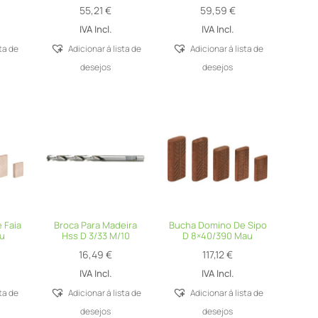
55,21
€
59,59
€
IVA Incl.
IVA Incl.
sta de
Adicionar á lista de
Adicionar á lista de
desejos
desejos
 Faia
Broca Para Madeira
Bucha Domino De Sipo
u
Hss D 3/33 M/10
D 8×40/390 Mau
16,49
€
117,12
€
IVA Incl.
IVA Incl.
sta de
Adicionar á lista de
Adicionar á lista de
desejos
desejos