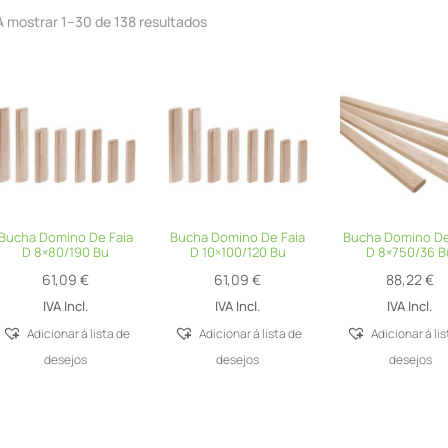
A mostrar 1–30 de 138 resultados
Bucha Domino De Faia
Bucha Domino De Faia
Bucha Domino De
D 8×80/190 Bu
D 10×100/120 Bu
D 8×750/36 B
61,09
€
61,09
€
88,22
€
IVA Incl.
IVA Incl.
IVA Incl.
Adicionar á lista de
Adicionar á lista de
Adicionar á li
desejos
desejos
desejos