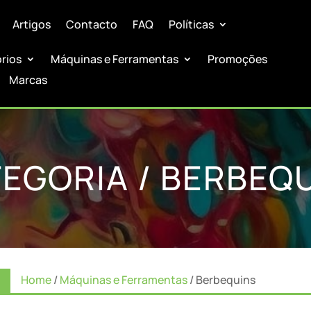
Artigos
Contacto
FAQ
Políticas
órios
Máquinas e Ferramentas
Promoções
Marcas
EGORIA / BERBEQ
Home
/
Máquinas e Ferramentas
/ Berbequins