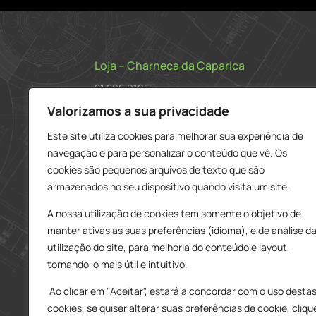
Loja – Charneca da Caparica
21 296 0195
912 606 251
Valorizamos a sua privacidade
charneca@delarobia.pt
Este site utiliza cookies para melhorar sua experiência de
navegação e para personalizar o conteúdo que vê. Os
R. António Andrade, 1116
cookies são pequenos arquivos de texto que são
2820-287 • Charneca da Caparica
armazenados no seu dispositivo quando visita um site.
Loja – Tires
A nossa utilização de cookies tem somente o objetivo de
214 453 329
manter ativas as suas preferências (idioma), e de análise d
919 865 192
utilização do site, para melhoria do conteúdo e layout,
919 865 292
tornando-o mais útil e intuitivo.
tires@delarobia.pt
Ao clicar em "Aceitar", estará a concordar com o uso desta
Av. Amália Rodrigues, 190
cookies, se quiser alterar suas preferências de cookie, cliqu