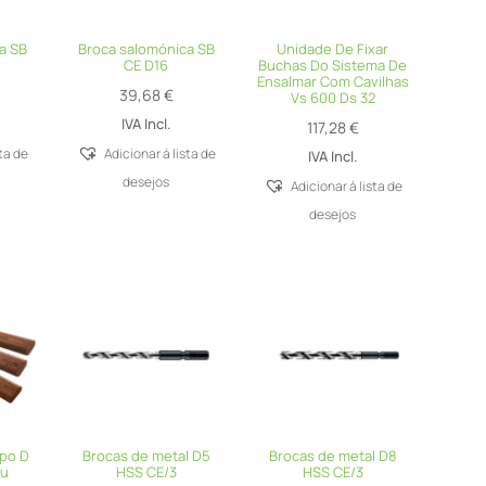
a SB
Broca salomónica SB
Unidade De Fixar
CE D16
Buchas Do Sistema De
Ensalmar Com Cavilhas
39,68
€
Vs 600 Ds 32
IVA Incl.
117,28
€
sta de
Adicionar á lista de
IVA Incl.
desejos
Adicionar á lista de
desejos
po D
Brocas de metal D5
Brocas de metal D8
au
HSS CE/3
HSS CE/3