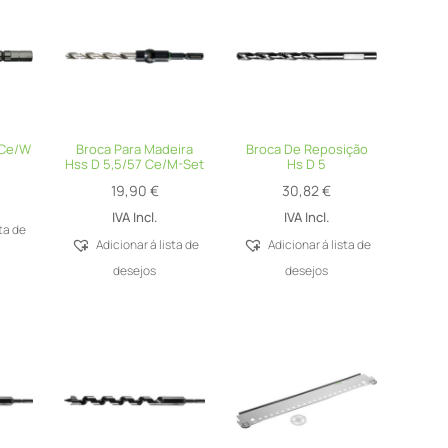
 Ce/W
Broca Para Madeira
Broca De Reposição
Hss D 5,5/57 Ce/M-Set
Hs D 5
19,90
€
30,82
€
IVA Incl.
IVA Incl.
sta de
Adicionar á lista de
Adicionar á lista de
desejos
desejos