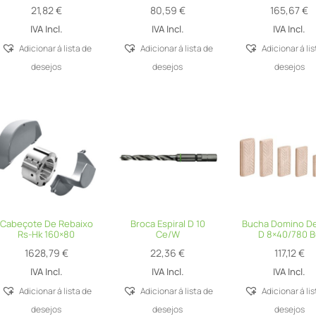
21,82
€
80,59
€
165,67
€
IVA Incl.
IVA Incl.
IVA Incl.
Adicionar á lista de
Adicionar á lista de
Adicionar á li
desejos
desejos
desejos
Cabeçote De Rebaixo
Broca Espiral D 10
Bucha Domino De
Rs-Hk 160×80
Ce/W
D 8×40/780 B
1628,79
€
22,36
€
117,12
€
IVA Incl.
IVA Incl.
IVA Incl.
Adicionar á lista de
Adicionar á lista de
Adicionar á li
desejos
desejos
desejos