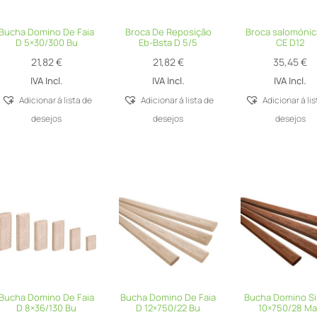
Bucha Domino De Faia
Broca De Reposição
Broca salomónic
D 5×30/300 Bu
Eb-Bsta D 5/5
CE D12
21,82
€
21,82
€
35,45
€
IVA Incl.
IVA Incl.
IVA Incl.
Adicionar á lista de
Adicionar á lista de
Adicionar á li
desejos
desejos
desejos
Bucha Domino De Faia
Bucha Domino De Faia
Bucha Domino Si
D 8×36/130 Bu
D 12×750/22 Bu
10×750/28 M