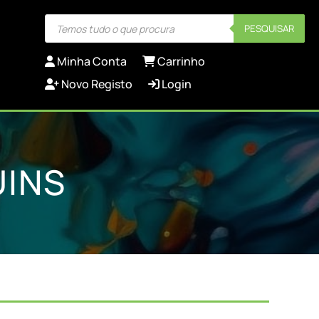
Products
PESQUISAR
search
Minha Conta
Carrinho
Novo Registo
Login
UINS