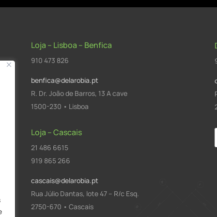
Loja – Lisboa – Benfica
910 473 826
benfica@delarobia.pt
R. Dr. João de Barros, 13 A cave
1500-230 • Lisboa
Loja – Cascais
21 486 6615
a
919 865 266
cascais@delarobia.pt
Rua Júlio Dantas, lote 47 – R/c Esq.
s
2750-670 • Cascais
e