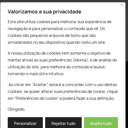
construcao@delarobia.pt
Valorizamos a sua privacidade
R. António Andrade, 1171
Este site utiliza cookies para melhorar sua experiência de
2820-287 • Charneca de Caparica
navegação e para personalizar o conteúdo que vê. Os
cookies são pequenos arquivos de texto que são
Products
PESQUISAR
search
armazenados no seu dispositivo quando visita um site.
A nossa utilização de cookies tem somente o objetivo de
manter ativas as suas preferências (idioma), e de análise da
utilização do site, para melhoria do conteúdo e layout,
tornando-o mais útil e intuitivo.
Ao clicar em "Aceitar", estará a concordar com o uso destas
cookies, se quiser alterar suas preferências de cookie, clique
© All Copyright 2025 by Delarobia.pt
0
em "Preferências de cookie" e poderá fazer a sua definição.
Desenvolvidor por:
Tecnologias Imaginadas
Obrigado.
Personalizar
Rejeitar tudo
Aceite tudo