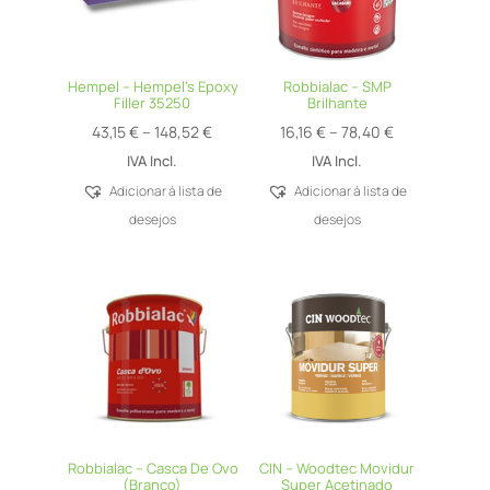
Hempel – Hempel’s Epoxy
Robbialac – SMP
Filler 35250
Brilhante
Price
Price
43,15
€
–
148,52
€
16,16
€
–
78,40
€
range:
range:
IVA Incl.
IVA Incl.
43,15 €
16,16 €
Adicionar á lista de
Adicionar á lista de
through
through
desejos
desejos
148,52 €
78,40 €
Robbialac – Casca De Ovo
CIN – Woodtec Movidur
(Branco)
Super Acetinado