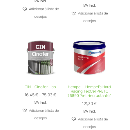
IVA Incl.
IVA Incl.
Adicionar á lista de
Adicionar á lista de
desejos
desejos
CIN – Cinofer Liso
Hempel – Hempel’s Hard
Racing TecCel PRETO
Price
16,45
€
–
75,93
€
76890 “Anti-incrustante”
range:
IVA Incl.
121,30
€
16,45 €
Adicionar á lista de
IVA Incl.
through
desejos
Adicionar á lista de
75,93 €
desejos