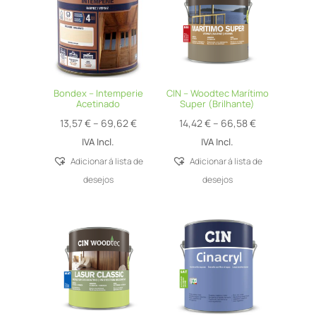
Bondex – Intemperie
CIN – Woodtec Marítimo
Acetinado
Super (Brilhante)
Price
Price
13,57
€
–
69,62
€
14,42
€
–
66,58
€
range:
range:
IVA Incl.
IVA Incl.
13,57 €
14,42 €
Adicionar á lista de
Adicionar á lista de
through
through
desejos
desejos
69,62 €
66,58 €