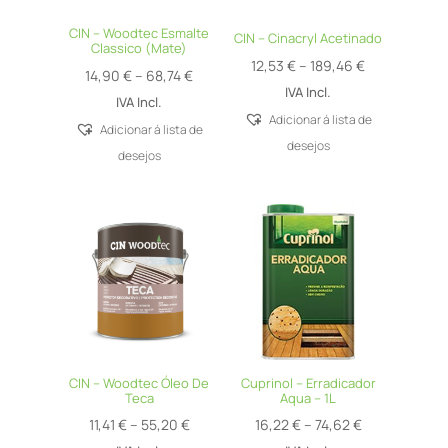
CIN – Woodtec Esmalte
CIN – Cinacryl Acetinado
Classico (Mate)
Price
12,53
€
–
189,46
€
Price
14,90
€
–
68,74
€
range:
IVA Incl.
range:
IVA Incl.
12,53 €
Adicionar á lista de
14,90 €
Adicionar á lista de
through
desejos
through
desejos
189,46 €
68,74 €
CIN – Woodtec Óleo De
Cuprinol – Erradicador
Teca
Aqua – 1L
Price
Price
11,41
€
–
55,20
€
16,22
€
–
74,62
€