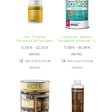
CIN – Polyprep
Universal – Basikos
Conversor De Ferrugem
Decapante Universal – 1L
Price
Price
6,06
€
–
22,00
€
17,98
€
–
80,88
€
range:
range:
IVA Incl.
IVA Incl.
6,06 €
17,98 €
Adicionar á lista de
Adicionar á lista de
through
through
desejos
desejos
22,00 €
80,88 €