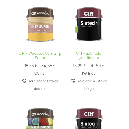
CIN – Woodtec Verniz Tp
CIN – Satinado
Super
(Acetinado)
Price
Price
18,33
€
–
84,65
€
15,29
€
–
70,60
€
range:
range:
IVA Incl.
IVA Incl.
18,33 €
15,29 €
Adicionar á lista de
Adicionar á lista de
through
through
desejos
desejos
84,65 €
70,60 €