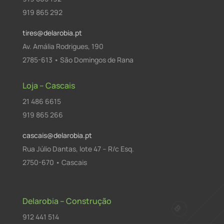
919 865 292
tires@delarobia.pt
Av. Amália Rodrigues, 190
2785-613 • São Domingos de Rana
Loja – Cascais
21 486 6615
919 865 266
cascais@delarobia.pt
Rua Júlio Dantas, lote 47 – R/c Esq.
2750-670 • Cascais
Delarobia – Construção
912 441 514