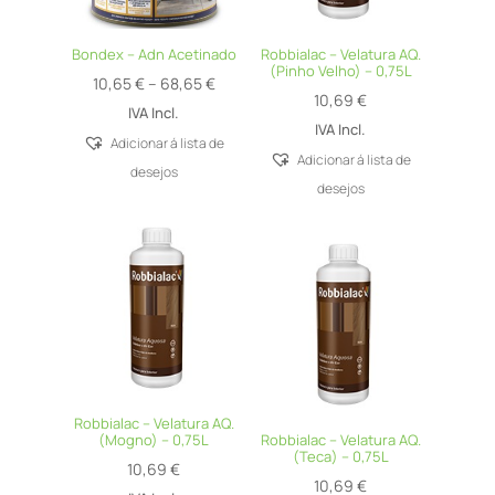
Bondex – Adn Acetinado
Robbialac – Velatura AQ.
(Pinho Velho) – 0,75L
Price
10,65
€
–
68,65
€
10,69
€
range:
IVA Incl.
IVA Incl.
10,65 €
Adicionar á lista de
Adicionar á lista de
through
desejos
desejos
68,65 €
Robbialac – Velatura AQ.
(Mogno) – 0,75L
Robbialac – Velatura AQ.
(Teca) – 0,75L
10,69
€
10,69
€