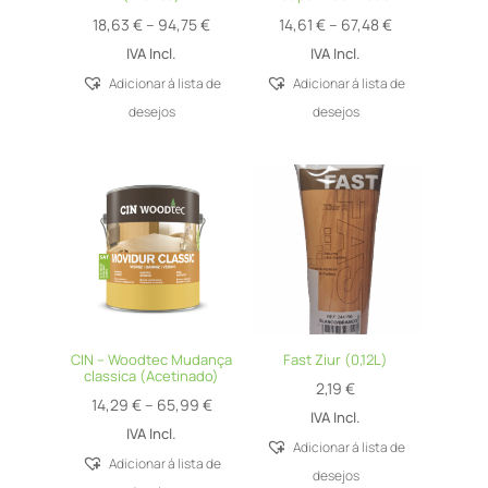
Price
Price
18,63
€
–
94,75
€
14,61
€
–
67,48
€
range:
range:
IVA Incl.
IVA Incl.
18,63 €
14,61 €
Adicionar á lista de
Adicionar á lista de
through
through
desejos
desejos
94,75 €
67,48 €
CIN – Woodtec Mudança
Fast Ziur (0,12L)
classica (Acetinado)
2,19
€
Price
14,29
€
–
65,99
€
IVA Incl.
range:
IVA Incl.
Adicionar á lista de
14,29 €
Adicionar á lista de
desejos