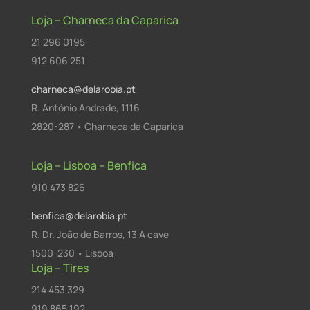
Loja – Charneca da Caparica
21 296 0195
912 606 251
charneca@delarobia.pt
R. António Andrade, 1116
2820-287 • Charneca da Caparica
Loja – Lisboa – Benfica
910 473 826
benfica@delarobia.pt
R. Dr. João de Barros, 13 A cave
1500-230 • Lisboa
Loja – Tires
214 453 329
919 865 192