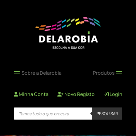
Minha Conta
Novo Registo
Login
Products
PESQUISAR
search