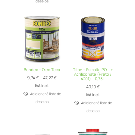
through
desejos
65,99 €
Bondex – Oleo Teca
Titan – Esmalte POL. +
Acrílico Yate (Preto /
Price
9,74
€
–
47,27
€
4201) – 0,75L
range:
IVA Incl.
40,10
€
9,74 €
Adicionar á lista de
IVA Incl.
through
desejos
Adicionar á lista de
47,27 €
desejos