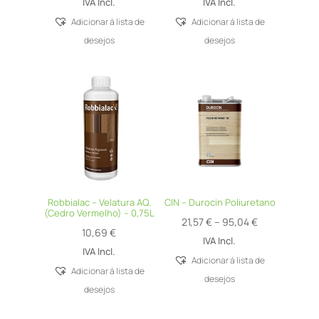
range:
range:
IVA Incl.
IVA Incl.
11,41 €
16,22 €
Adicionar á lista de
Adicionar á lista de
through
through
desejos
desejos
55,20 €
74,62 €
Robbialac – Velatura AQ.
CIN – Durocin Poliuretano
(Cedro Vermelho) – 0,75L
Price
21,57
€
–
95,04
€
10,69
€
range:
IVA Incl.
IVA Incl.
21,57 €
Adicionar á lista de
Adicionar á lista de
through
desejos
desejos
95,04 €