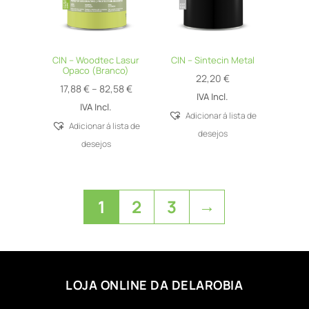
CIN – Woodtec Lasur
CIN – Sintecin Metal
Opaco (Branco)
22,20
€
Price
17,88
€
–
82,58
€
IVA Incl.
range:
IVA Incl.
Adicionar á lista de
17,88 €
Adicionar á lista de
desejos
through
desejos
82,58 €
→
1
2
3
LOJA ONLINE DA DELAROBIA