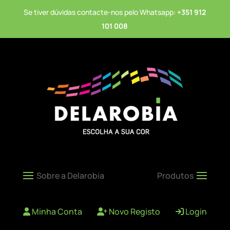
Se tiver dúvidas contacte-nos pelo Whatsapp:
+351 912
101 008
Minha Conta
Novo Registo
Login