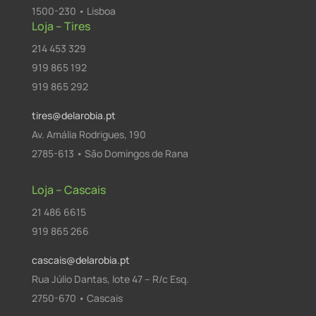
1500-230 • Lisboa
Loja – Tires
214 453 329
919 865 192
919 865 292
tires@delarobia.pt
Av. Amália Rodrigues, 190
2785-613 • São Domingos de Rana
Loja – Cascais
21 486 6615
919 865 266
cascais@delarobia.pt
Rua Júlio Dantas, lote 47 – R/c Esq.
2750-670 • Cascais