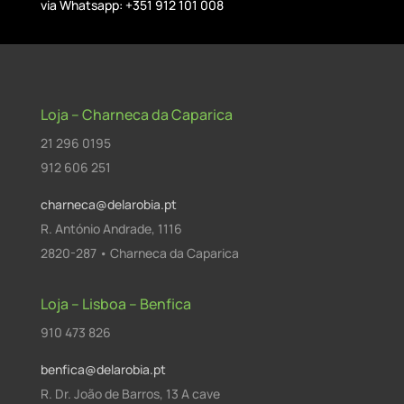
via Whatsapp: +351 912 101 008
Loja – Charneca da Caparica
21 296 0195
912 606 251
charneca@delarobia.pt
R. António Andrade, 1116
2820-287 • Charneca da Caparica
Loja – Lisboa – Benfica
910 473 826
benfica@delarobia.pt
R. Dr. João de Barros, 13 A cave