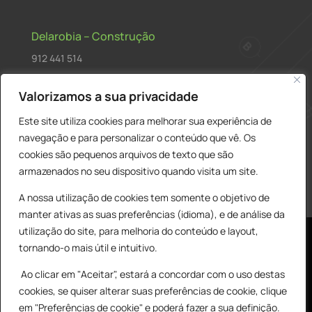
Delarobia – Construção
912 441 514
construcao@delarobia.pt
Valorizamos a sua privacidade
R. António Andrade, 1171
Este site utiliza cookies para melhorar sua experiência de
2820-287 • Charneca de Caparica
navegação e para personalizar o conteúdo que vê. Os
cookies são pequenos arquivos de texto que são
Products
PESQUISAR
search
armazenados no seu dispositivo quando visita um site.
A nossa utilização de cookies tem somente o objetivo de
manter ativas as suas preferências (idioma), e de análise da
utilização do site, para melhoria do conteúdo e layout,
tornando-o mais útil e intuitivo.
Ao clicar em "Aceitar", estará a concordar com o uso destas
cookies, se quiser alterar suas preferências de cookie, clique
© All Copyright 2025 by Delarobia.pt
0
em "Preferências de cookie" e poderá fazer a sua definição.