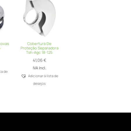
covas
Cobertura De
5
Proteção Separadora
Tsh-Agc 18-125
41,06
€
IVA Incl.
sta de
Adicionar á lista de
desejos