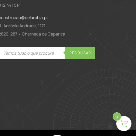
912 441 514
construcao@delarobia.pt
R. António Andrade, 1171
2820-287 • Charneca de Caparica
Products
PESQUISAR
search
0