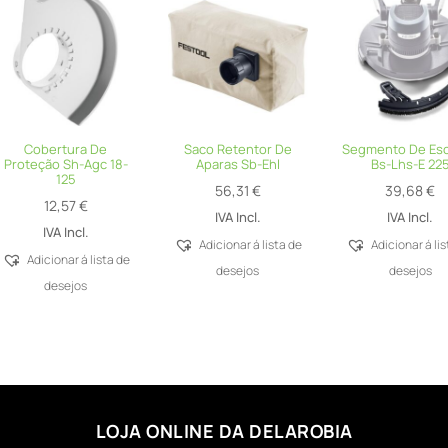
Cobertura De
Saco Retentor De
Segmento De Es
Proteção Sh-Agc 18-
Aparas Sb-Ehl
Bs-Lhs-E 22
125
56,31
€
39,68
€
12,57
€
IVA Incl.
IVA Incl.
IVA Incl.
Adicionar á lista de
Adicionar á li
Adicionar á lista de
desejos
desejos
desejos
LOJA ONLINE DA DELAROBIA