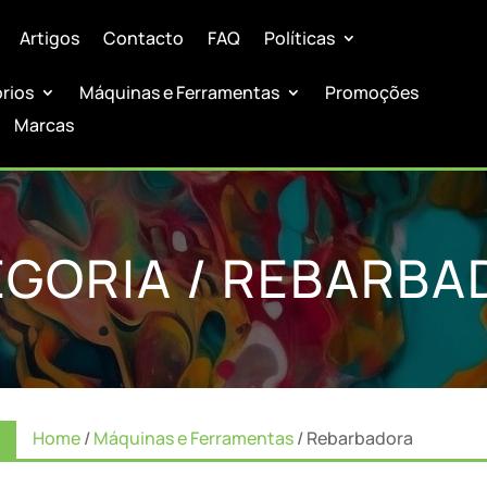
Artigos
Contacto
FAQ
Políticas
órios
Máquinas e Ferramentas
Promoções
Marcas
GORIA / REBARB
Home
/
Máquinas e Ferramentas
/ Rebarbadora