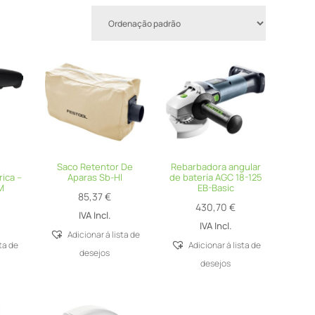
,
Saco Retentor De
Rebarbadora angular
ica –
Aparas Sb-Hl
de batería AGC 18-125
M
EB-Basic
85,37
€
430,70
€
IVA Incl.
IVA Incl.
Adicionar á lista de
sta de
Adicionar á lista de
desejos
desejos