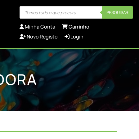
Products
PESQUISAR
search
Minha Conta
Carrinho
Novo Registo
Login
ADORA