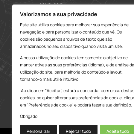
21 296 0195
912 606 251
Valorizamos a sua privacidade
Este site utiliza cookies para melhorar sua experiência de
charneca@delarobia.pt
navegação e para personalizar o conteúdo que vê. Os
R. António Andrade, 1116
cookies são pequenos arquivos de texto que são
2820-287 • Charneca da Caparica
armazenados no seu dispositivo quando visita um site.
Loja – Tires
A nossa utilização de cookies tem somente o objetivo de
214 453 329
manter ativas as suas preferências (idioma), e de análise d
919 865 192
utilização do site, para melhoria do conteúdo e layout,
919 865 292
tornando-o mais útil e intuitivo.
tires@delarobia.pt
Ao clicar em "Aceitar", estará a concordar com o uso desta
Av. Amália Rodrigues, 190
cookies, se quiser alterar suas preferências de cookie, cliqu
2785-613 • São Domingos de Rana
em "Preferências de cookie" e poderá fazer a sua definição.
Obrigado.
Personalizar
Rejeitar tudo
Aceite tudo