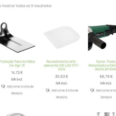
A mostrar todos os 9 resultados
Proteção Para As Mãos
Revestimento anti-
Koma -Tools
Hs-Agc 18
aderente GB-LAS-STF-
Rebarbadora Eletr
ES/5
900W Ø115M
14,72
€
30,63
€
66,79
€
IVA Incl.
IVA Incl.
IVA Incl.
Adicionar á lista de
Adicionar á lista de
Adicionar á li
desejos
desejos
desejos