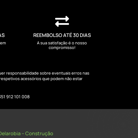

AS
REEMBOLSO ATÉ 30 DIAS
sem
A sua satisfação é o nosso
compromisso!
quer responsabilidade sobre eventuais erros nas
 respetivos acessórios que podem não estar
351 912 101 008
Delarobia – Construção