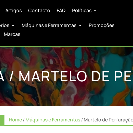
Artigos
Contacto
FAQ
Políticas
órios
Máquinas e Ferramentas
Promoções
Marcas
A / MARTELO DE P
Home
/
Máquinas e Ferramentas
/ Martelo de Perfuraçã