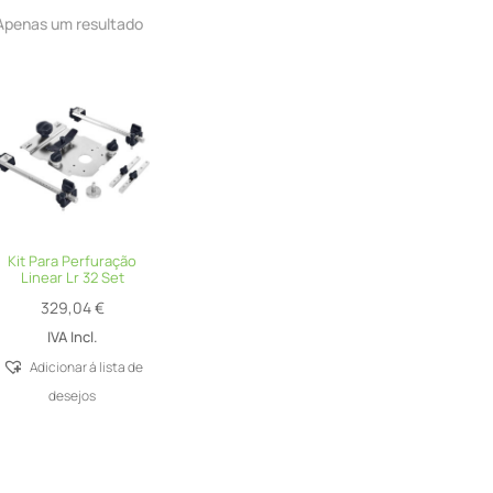
Apenas um resultado
Kit Para Perfuração
Linear Lr 32 Set
329,04
€
IVA Incl.
Adicionar á lista de
desejos