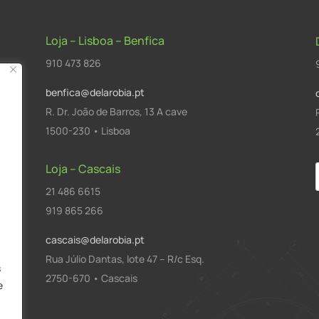
Loja – Lisboa – Benfica
910 473 826
benfica@delarobia.pt
R. Dr. João de Barros, 13 A cave
1500-230 • Lisboa
Loja – Cascais
21 486 6615
a
919 865 266
cascais@delarobia.pt
Rua Júlio Dantas, lote 47 – R/c Esq.
s
2750-670 • Cascais
e