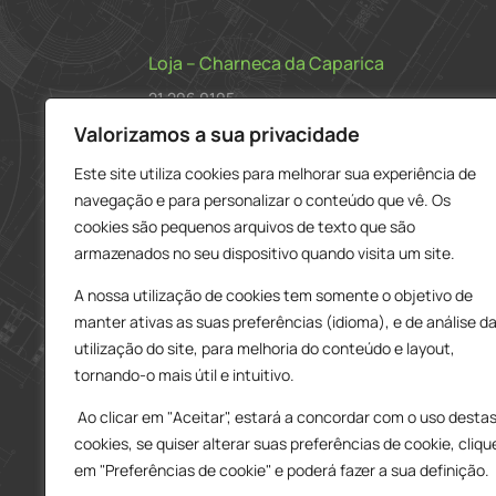
Loja – Charneca da Caparica
21 296 0195
912 606 251
Valorizamos a sua privacidade
charneca@delarobia.pt
Este site utiliza cookies para melhorar sua experiência de
navegação e para personalizar o conteúdo que vê. Os
R. António Andrade, 1116
cookies são pequenos arquivos de texto que são
2820-287 • Charneca da Caparica
armazenados no seu dispositivo quando visita um site.
Loja – Tires
A nossa utilização de cookies tem somente o objetivo de
214 453 329
manter ativas as suas preferências (idioma), e de análise d
919 865 192
utilização do site, para melhoria do conteúdo e layout,
919 865 292
tornando-o mais útil e intuitivo.
tires@delarobia.pt
Ao clicar em "Aceitar", estará a concordar com o uso desta
Av. Amália Rodrigues, 190
cookies, se quiser alterar suas preferências de cookie, cliqu
2785-613 • São Domingos de Rana
em "Preferências de cookie" e poderá fazer a sua definição.