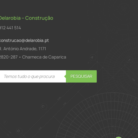
Delarobia – Construção
912 441 514
construcao@delarobia.pt
R. António Andrade, 1171
2820-287 • Charneca de Caparica
Products
PESQUISAR
search