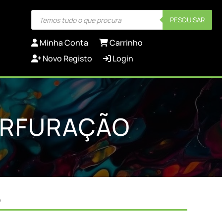
Products
PESQUISAR
search
Minha Conta
Carrinho
Novo Registo
Login
ERFURAÇÃO
o