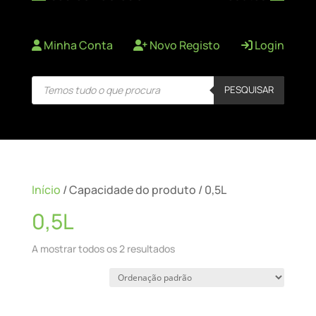
Minha Conta
Novo Registo
Login
Products
PESQUISAR
search
Início
/ Capacidade do produto / 0,5L
0,5L
A mostrar todos os 2 resultados