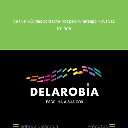
Se tiver dúvidas contacte-nos pelo Whatsapp:
+351 912
101 008