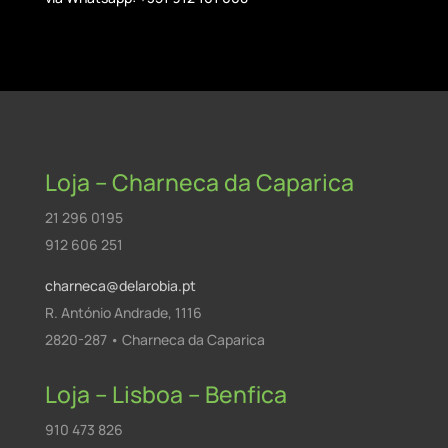
Loja – Charneca da Caparica
21 296 0195
912 606 251
charneca@delarobia.pt
R. António Andrade, 1116
2820-287 • Charneca da Caparica
Loja – Lisboa – Benfica
910 473 826