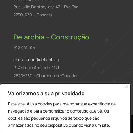
Rua Júlio Dantas, lote 47 – R/c Esq.
2750-670 • Cascais
Delarobia – Construção
912 441 514
construcao@delarobia.pt
R. António Andrade, 1171
2820-287 • Charneca de Caparica
Products
Valorizamos a sua privacidade
PESQUISAR
search
Este site utiliza cookies para melhorar sua experiência de
navegação e para personalizar o conteúdo que vê. Os
cookies são pequenos arquivos de texto que são
armazenados no seu dispositivo quando visita um site.