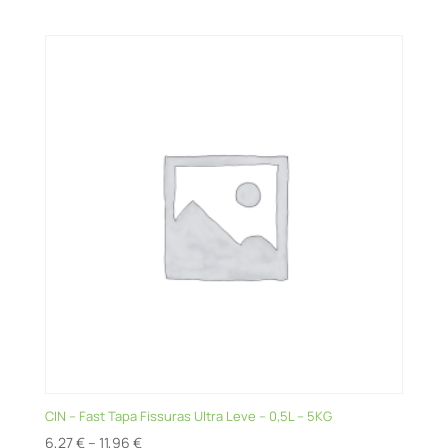
CIN – Fast Tapa Fissuras Ultra Leve – 0,5L – 5KG
Price
6,27
€
–
11,96
€