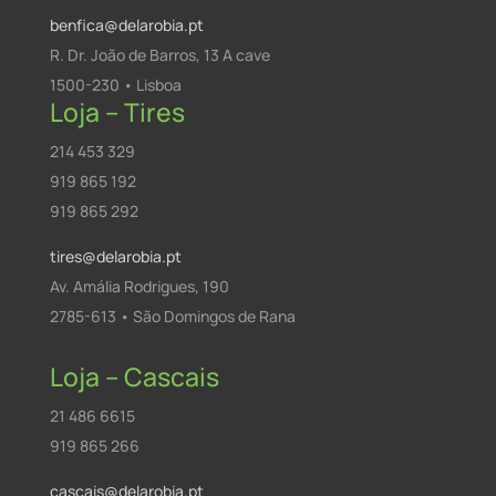
benfica@delarobia.pt
R. Dr. João de Barros, 13 A cave
1500-230 • Lisboa
Loja – Tires
214 453 329
919 865 192
919 865 292
tires@delarobia.pt
Av. Amália Rodrigues, 190
2785-613 • São Domingos de Rana
Loja – Cascais
21 486 6615
919 865 266
cascais@delarobia.pt