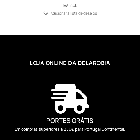
range:
IVA Incl.
6,27 €
Adicionar á lista de desejos
through
11,96 €
LOJA ONLINE DA DELAROBIA

PORTES GRÁTIS
Em compras superiores a 250€ para Portugal Continental.