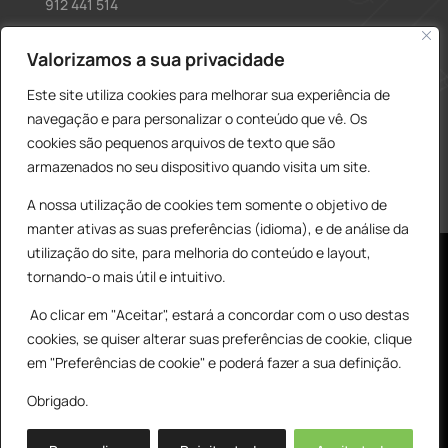
912 441 514
construcao@delarobia.pt
Valorizamos a sua privacidade
R. António Andrade, 1171
Este site utiliza cookies para melhorar sua experiência de
2820-287 • Charneca de Caparica
navegação e para personalizar o conteúdo que vê. Os
cookies são pequenos arquivos de texto que são
Products
PESQUISAR
search
armazenados no seu dispositivo quando visita um site.
A nossa utilização de cookies tem somente o objetivo de
manter ativas as suas preferências (idioma), e de análise da
utilização do site, para melhoria do conteúdo e layout,
tornando-o mais útil e intuitivo.
Ao clicar em "Aceitar", estará a concordar com o uso destas
cookies, se quiser alterar suas preferências de cookie, clique
© All Copyright 2025 by Delarobia.pt
0
em "Preferências de cookie" e poderá fazer a sua definição.
Desenvolvidor por:
Tecnologias Imaginadas
Obrigado.