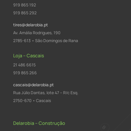
919 865 192
919 865 292
tires@delarobia.pt
Av. Amália Rodrigues, 190
2785-613 • São Domingos de Rana
Loja – Cascais
21 486 6615
919 865 266
cascais@delarobia.pt
Rua Júlio Dantas, lote 47 – R/c Esq.
2750-670 • Cascais
Delarobia – Construção