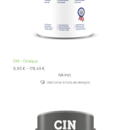
CIN – Cináqua
Price
9,93
€
–
178,49
€
range:
IVA Incl.
9,93 €
Adicionar á lista de desejos
through
178,49 €