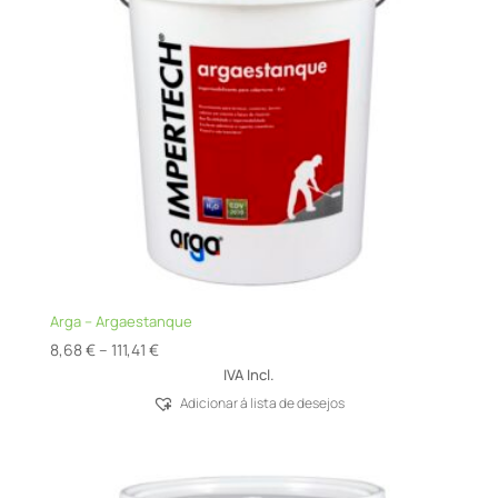
Arga – Argaestanque
Price
8,68
€
–
111,41
€
range:
IVA Incl.
8,68 €
Adicionar á lista de desejos
through
111,41 €