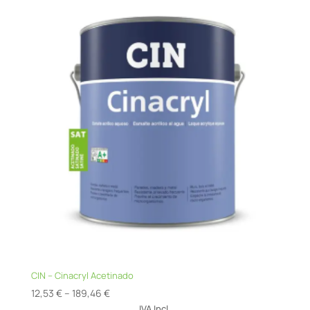
CIN – Cinacryl Acetinado
Price
12,53
€
–
189,46
€
range:
IVA Incl.