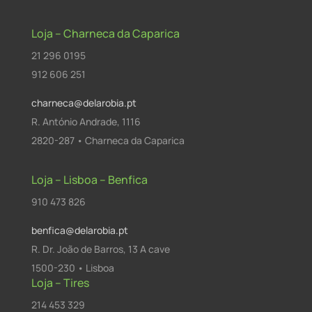
Loja – Charneca da Caparica
21 296 0195
912 606 251
charneca@delarobia.pt
R. António Andrade, 1116
2820-287 • Charneca da Caparica
Loja – Lisboa – Benfica
910 473 826
benfica@delarobia.pt
R. Dr. João de Barros, 13 A cave
1500-230 • Lisboa
Loja – Tires
214 453 329