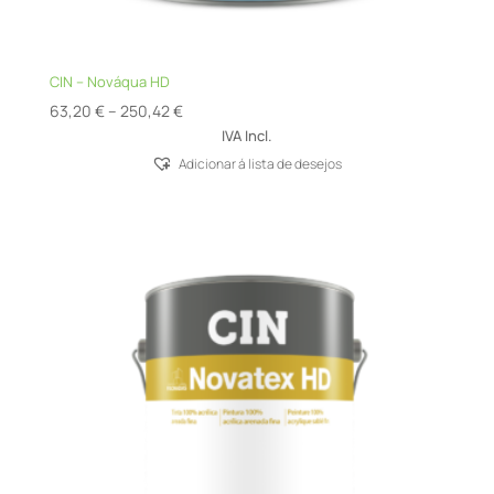
CIN – Nováqua HD
Price
63,20
€
–
250,42
€
range:
IVA Incl.
63,20 €
Adicionar á lista de desejos
through
250,42 €