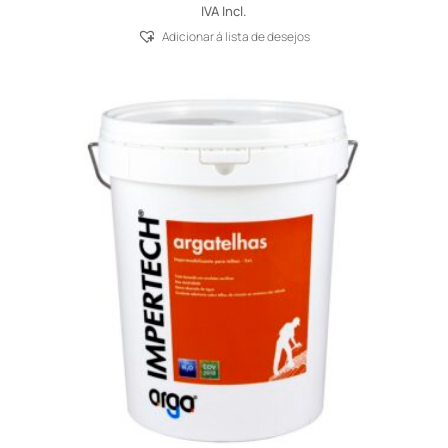
range:
IVA Incl.
31,87 €
Adicionar á lista de desejos
through
87,69 €