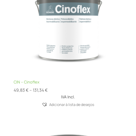
CIN – Cinoflex
Price
49,83
€
–
131,34
€
range:
IVA Incl.
49,83 €
Adicionar á lista de desejos
through
131,34 €