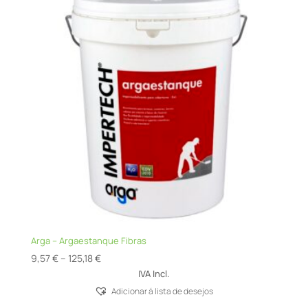
Arga – Argaestanque Fibras
Price
9,57
€
–
125,18
€
range:
IVA Incl.
9,57 €
Adicionar á lista de desejos
through