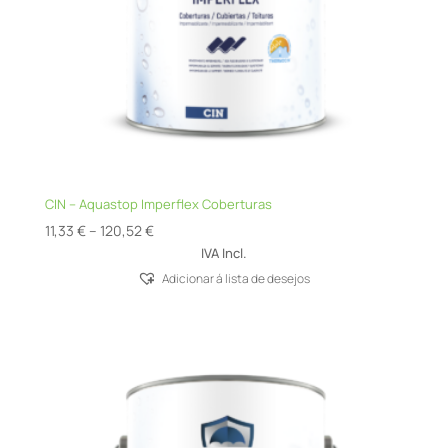
CIN – Aquastop Imperflex Coberturas
Price
11,33
€
–
120,52
€
range:
IVA Incl.
11,33 €
Adicionar á lista de desejos
through
120,52 €