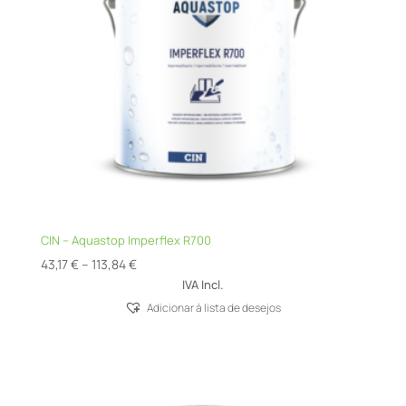
CIN – Aquastop Imperflex R700
Price
43,17
€
–
113,84
€
range:
IVA Incl.
43,17 €
Adicionar á lista de desejos
through
113,84 €