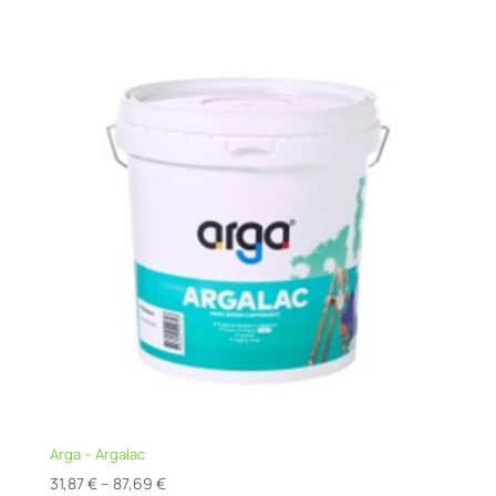
125,18 €
Arga – Argalac
Price
31,87
€
–
87,69
€