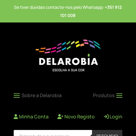
Se tiver dúvidas contacte-nos pelo Whatsapp:
+351 912
101 008
Minha Conta
Novo Registo
Login
Products
PESQUISAR