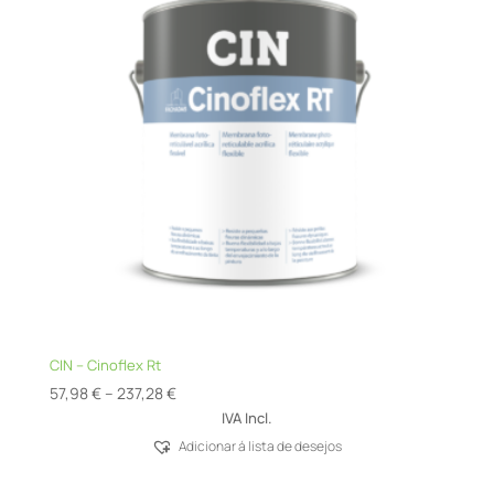
CIN – Cinoflex Rt
Price
57,98
€
–
237,28
€
range:
IVA Incl.
57,98 €
Adicionar á lista de desejos
through
237,28 €