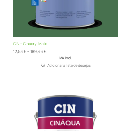
CIN – Cinacryl Mate
Price
12,53
€
–
189,46
€
range:
IVA Incl.
12,53 €
Adicionar á lista de desejos
through
189,46 €