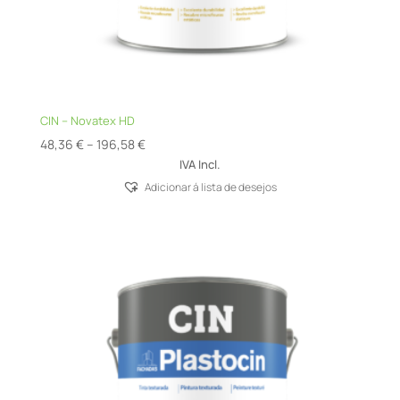
CIN – Novatex HD
Price
48,36
€
–
196,58
€
range:
IVA Incl.
48,36 €
Adicionar á lista de desejos
through
196,58 €