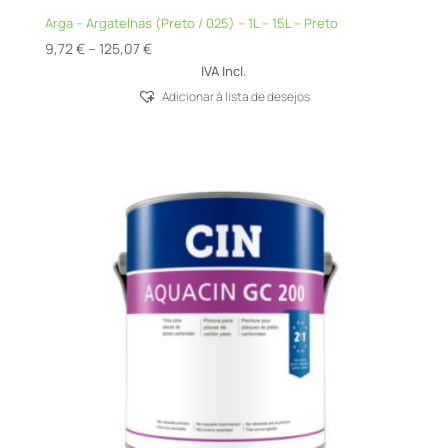
Arga – Argatelhas (Preto / 025) – 1L – 15L – Preto
Price
9,72
€
–
125,07
€
range:
IVA Incl.
9,72 €
Adicionar á lista de desejos
through
125,07 €