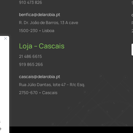
910 473 826
benfica@delarobia.pt
R. Dr. João de Barros, 13 A cave
1500-230 • Lisboa
Loja – Cascais
21 486 6615
919 865 266
cascais@delarobia.pt
Rua Júlio Dantas, lote 47 – R/c Esq.
2750-670 • Cascais
a
s
e