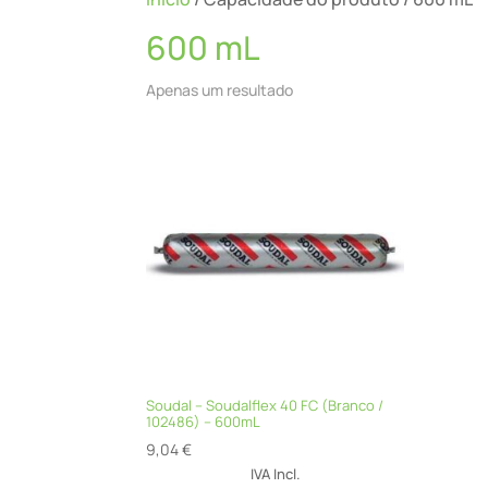
600 mL
Apenas um resultado
Soudal – Soudalflex 40 FC (Branco /
102486) – 600mL
9,04
€
IVA Incl.