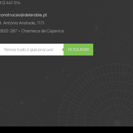
912 441 514
construcao@delarobia.pt
R. António Andrade, 1171
2820-287 • Charneca de Caparica
Products
PESQUISAR
search