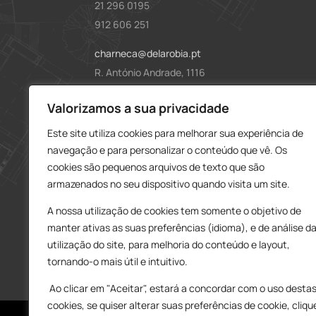
21 296 0195
912 606 251
charneca@delarobia.pt
R. António Andrade, 1116
2820-287 • Charneca da Caparica
Loja – Tires
Valorizamos a sua privacidade
Este site utiliza cookies para melhorar sua experiência de
214 453 329
navegação e para personalizar o conteúdo que vê. Os
919 865 192
cookies são pequenos arquivos de texto que são
919 865 292
armazenados no seu dispositivo quando visita um site.
tires@delarobia.pt
A nossa utilização de cookies tem somente o objetivo de
Av. Amália Rodrigues, 190
manter ativas as suas preferências (idioma), e de análise d
2785-613 • São Domingos de Rana
utilização do site, para melhoria do conteúdo e layout,
tornando-o mais útil e intuitivo.
Ao clicar em "Aceitar", estará a concordar com o uso desta
cookies, se quiser alterar suas preferências de cookie, cliqu