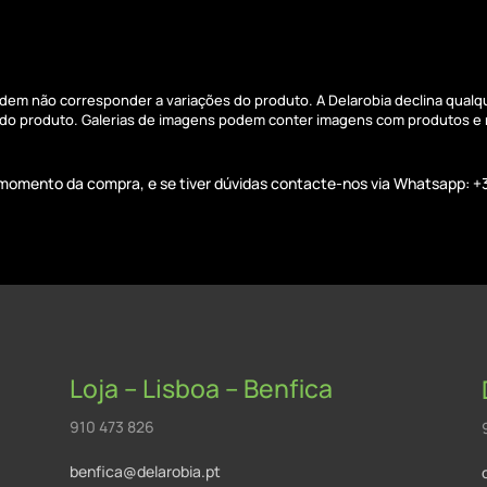
podem não corresponder a variações do produto. A Delarobia declina qual
s do produto. Galerias de imagens podem conter imagens com produtos e
o momento da compra, e se tiver dúvidas contacte-nos via Whatsapp: +
Loja – Lisboa – Benfica
910 473 826
benfica@delarobia.pt