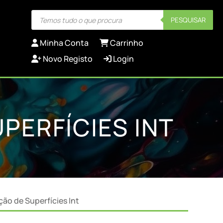
Products
PESQUISAR
search
Minha Conta
Carrinho
Novo Registo
Login
PERFÍCIES INT
ção de Superfícies Int