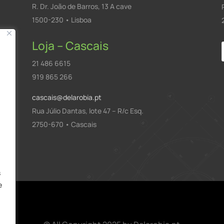
R. Dr. João de Barros, 13 A cave
1500-230 • Lisboa
Loja – Cascais
21 486 6615
919 865 266
cascais@delarobia.pt
Rua Júlio Dantas, lote 47 – R/c Esq.
2750-670 • Cascais
a
s
e