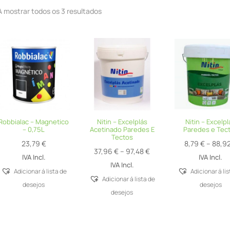
A mostrar todos os 3 resultados
Robbialac – Magnetico
Nitin – Excelplás
Nitin – Excelpl
– 0,75L
Acetinado Paredes E
Paredes e Tec
Tectos
23,79
€
8,79
€
–
88,9
Price
37,96
€
–
97,48
€
IVA Incl.
IVA Incl.
range:
IVA Incl.
Adicionar á lista de
Adicionar á li
37,96 €
Adicionar á lista de
desejos
desejos
through
desejos
97,48 €