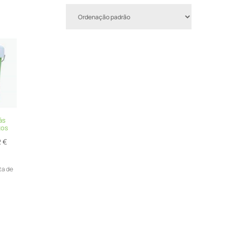
ás
tos
Price
2
€
range:
8,79 €
sta de
through
88,92 €