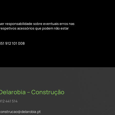
quer responsabilidade sobre eventuais erros nas
 respetivos acessórios que podem não estar
351 912 101 008
Delarobia – Construção
912 441 514
construcao@delarobia.pt