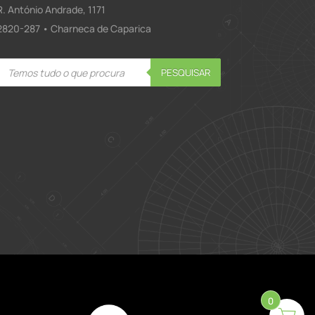
R. António Andrade, 1171
2820-287 • Charneca de Caparica
Products
PESQUISAR
search
0