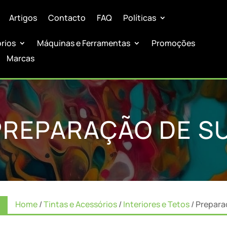
Artigos
Contacto
FAQ
Políticas
órios
Máquinas e Ferramentas
Promoções
Marcas
PREPARAÇÃO DE SU
Home
/
Tintas e Acessórios
/
Interiores e Tetos
/ Prepara