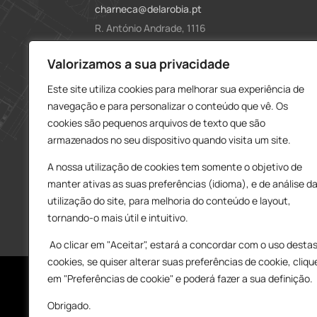
charneca@delarobia.pt
R. António Andrade, 1116
2820-287 • Charneca da Caparica
Loja – Tires
Valorizamos a sua privacidade
Este site utiliza cookies para melhorar sua experiência de
214 453 329
navegação e para personalizar o conteúdo que vê. Os
919 865 192
cookies são pequenos arquivos de texto que são
919 865 292
armazenados no seu dispositivo quando visita um site.
tires@delarobia.pt
A nossa utilização de cookies tem somente o objetivo de
Av. Amália Rodrigues, 190
manter ativas as suas preferências (idioma), e de análise d
2785-613 • São Domingos de Rana
utilização do site, para melhoria do conteúdo e layout,
tornando-o mais útil e intuitivo.
Ao clicar em "Aceitar", estará a concordar com o uso desta
cookies, se quiser alterar suas preferências de cookie, cliqu
em "Preferências de cookie" e poderá fazer a sua definição.
Obrigado.