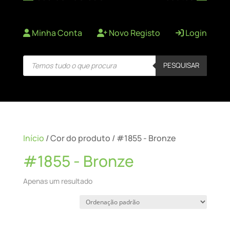
Minha Conta
Novo Registo
Login
Products
PESQUISAR
search
Início
/ Cor do produto / #1855 - Bronze
#1855 - Bronze
Apenas um resultado