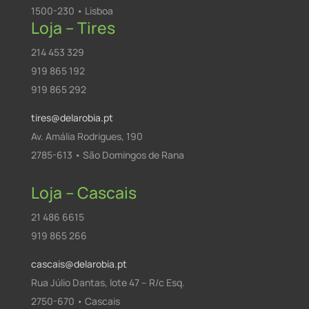
1500-230 • Lisboa
Loja – Tires
214 453 329
919 865 192
919 865 292
tires@delarobia.pt
Av. Amália Rodrigues, 190
2785-613 • São Domingos de Rana
Loja – Cascais
21 486 6615
919 865 266
cascais@delarobia.pt
Rua Júlio Dantas, lote 47 – R/c Esq.
2750-670 • Cascais