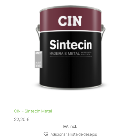
CIN – Sintecin Metal
22,20
€
IVA Incl.
Adicionar á lista de desejos