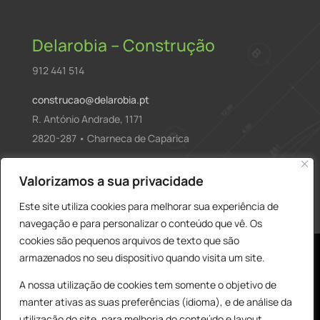
Delarobia – Construção
912 441 514
construcao@delarobia.pt
R. António Andrade, 1171
2820-287 • Charneca de Caparica
Products
Valorizamos a sua privacidade
PESQUISAR
search
Este site utiliza cookies para melhorar sua experiência de
navegação e para personalizar o conteúdo que vê. Os
cookies são pequenos arquivos de texto que são
armazenados no seu dispositivo quando visita um site.
A nossa utilização de cookies tem somente o objetivo de
manter ativas as suas preferências (idioma), e de análise da
utilização do site, para melhoria do conteúdo e layout,