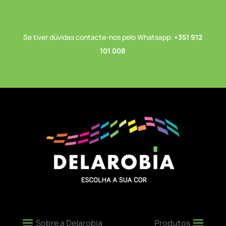
Se tiver dúvidas contacte-nos pelo Whatsapp:
+351 912
101 008