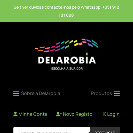
Se tiver dúvidas contacte-nos pelo Whatsapp:
+351 912
101 008
Minha Conta
Novo Registo
Login
Products
PESQUISAR