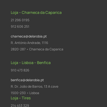
Loja – Charneca da Caparica
21 296 0195
912 606 251
charneca@delarobia.pt
R. António Andrade, 1116
2820-287 • Charneca da Caparica
Loja – Lisboa – Benfica
910 473 826
benfica@delarobia.pt
R. Dr. João de Barros, 13 A cave
1500-230 • Lisboa
Loja – Tires
214 453 329