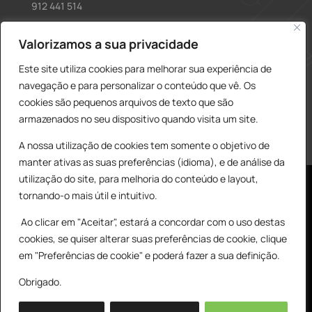
912 441 514
construcao@delarobia.pt
Valorizamos a sua privacidade
R. António Andrade, 1171
Este site utiliza cookies para melhorar sua experiência de
2820-287 • Charneca de Caparica
navegação e para personalizar o conteúdo que vê. Os
cookies são pequenos arquivos de texto que são
Products
PESQUISAR
search
armazenados no seu dispositivo quando visita um site.
A nossa utilização de cookies tem somente o objetivo de
manter ativas as suas preferências (idioma), e de análise da
utilização do site, para melhoria do conteúdo e layout,
tornando-o mais útil e intuitivo.
Ao clicar em "Aceitar", estará a concordar com o uso destas
cookies, se quiser alterar suas preferências de cookie, clique
© All Copyright 2025 by Delarobia.pt
0
em "Preferências de cookie" e poderá fazer a sua definição.
Desenvolvidor por:
Tecnologias Imaginadas
Obrigado.