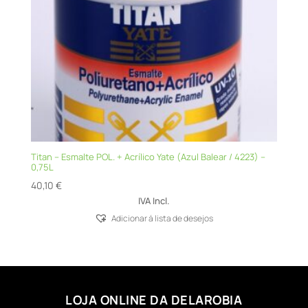
Titan – Esmalte POL. + Acrílico Yate (Azul Balear / 4223) –
0,75L
40,10
€
IVA Incl.
Adicionar á lista de desejos
LOJA ONLINE DA DELAROBIA