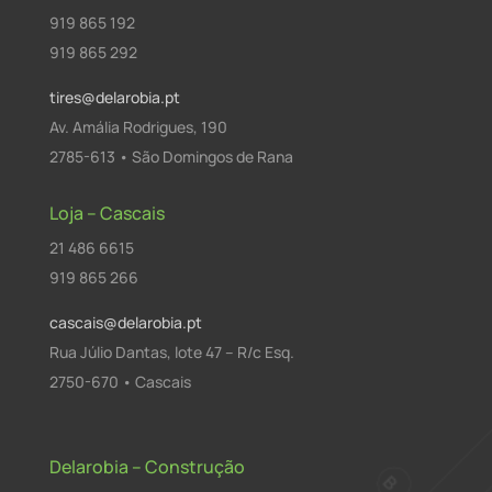
919 865 192
919 865 292
tires@delarobia.pt
Av. Amália Rodrigues, 190
2785-613 • São Domingos de Rana
Loja – Cascais
21 486 6615
919 865 266
cascais@delarobia.pt
Rua Júlio Dantas, lote 47 – R/c Esq.
2750-670 • Cascais
Delarobia – Construção