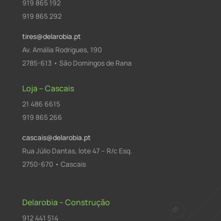
919 865 192
919 865 292
tires@delarobia.pt
Av. Amália Rodrigues, 190
2785-613 • São Domingos de Rana
Loja – Cascais
21 486 6615
919 865 266
cascais@delarobia.pt
Rua Júlio Dantas, lote 47 – R/c Esq.
2750-670 • Cascais
Delarobia – Construção
912 441 514