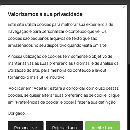
construcao@delarobia.pt
Valorizamos a sua privacidade
R. António Andrade, 1171
Este site utiliza cookies para melhorar sua experiência de
2820-287 • Charneca de Caparica
navegação e para personalizar o conteúdo que vê. Os
cookies são pequenos arquivos de texto que são
Products
PESQUISAR
search
armazenados no seu dispositivo quando visita um site.
A nossa utilização de cookies tem somente o objetivo de
manter ativas as suas preferências (idioma), e de análise da
utilização do site, para melhoria do conteúdo e layout,
tornando-o mais útil e intuitivo.
Ao clicar em "Aceitar", estará a concordar com o uso destas
cookies, se quiser alterar suas preferências de cookie, clique
© All Copyright 2025 by Delarobia.pt
0
em "Preferências de cookie" e poderá fazer a sua definição.
Desenvolvidor por:
Tecnologias Imaginadas
Obrigado.
Personalizar
Rejeitar tudo
Aceite tudo