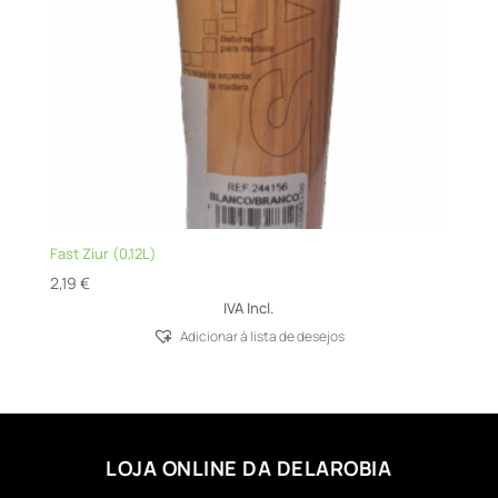
Fast Ziur (0,12L)
2,19
€
IVA Incl.
Adicionar á lista de desejos
LOJA ONLINE DA DELAROBIA