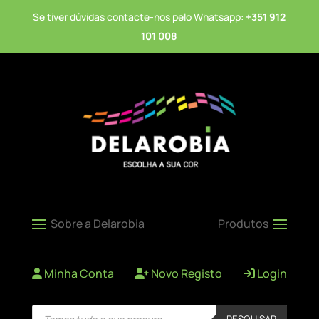
Se tiver dúvidas contacte-nos pelo Whatsapp:
+351 912
101 008
Minha Conta
Novo Registo
Login
Products
PESQUISAR