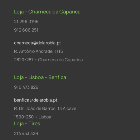
Loja – Charneca da Caparica
21 296 0195
912 606 251
charneca@delarobia.pt
R. António Andrade, 1116
2820-287 • Charneca da Caparica
Loja – Lisboa – Benfica
910 473 826
benfica@delarobia.pt
R. Dr. João de Barros, 13 A cave
1500-230 • Lisboa
Loja – Tires
214 453 329