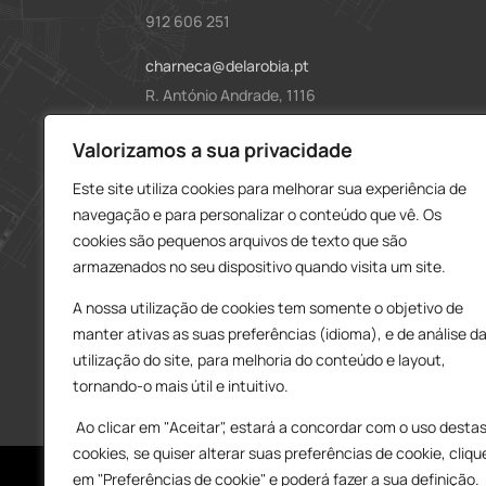
912 606 251
charneca@delarobia.pt
R. António Andrade, 1116
2820-287 • Charneca da Caparica
Loja – Tires
Valorizamos a sua privacidade
Este site utiliza cookies para melhorar sua experiência de
214 453 329
navegação e para personalizar o conteúdo que vê. Os
919 865 192
cookies são pequenos arquivos de texto que são
919 865 292
armazenados no seu dispositivo quando visita um site.
tires@delarobia.pt
A nossa utilização de cookies tem somente o objetivo de
Av. Amália Rodrigues, 190
manter ativas as suas preferências (idioma), e de análise d
2785-613 • São Domingos de Rana
utilização do site, para melhoria do conteúdo e layout,
tornando-o mais útil e intuitivo.
Ao clicar em "Aceitar", estará a concordar com o uso desta
cookies, se quiser alterar suas preferências de cookie, cliqu
em "Preferências de cookie" e poderá fazer a sua definição.