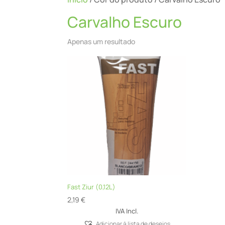
Carvalho Escuro
Apenas um resultado
Fast Ziur (0,12L)
2,19
€
IVA Incl.
Adicionar á lista de desejos