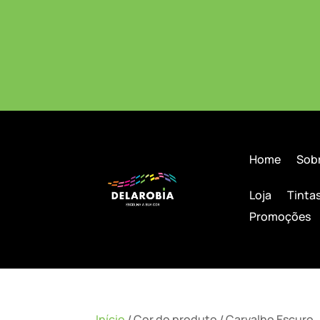
Home
Sob
Loja
Tinta
Promoções
Início
/ Cor do produto / Carvalho Escuro