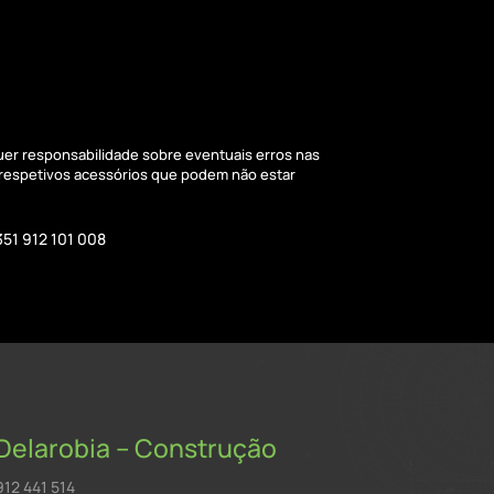
quer responsabilidade sobre eventuais erros nas
 respetivos acessórios que podem não estar
351 912 101 008
Delarobia – Construção
912 441 514