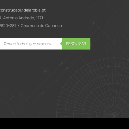
construcao@delarobia.pt
R. António Andrade, 1171
2820-287 • Charneca de Caparica
Products
PESQUISAR
search