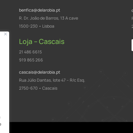
benfica@delarobia.pt
R. Dr. João de Barros, 13 A cave
1500-230 • Lisboa
Loja – Cascais
21 486 6615
919 865 266
cascais@delarobia.pt
Rua Júlio Dantas, lote 47 – R/c Esq.
2750-670 • Cascais
a
s
e