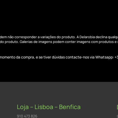
podem não corresponder a variações do produto. A Delarobia declina qual
s do produto. Galerias de imagens podem conter imagens com produtos e
o momento da compra, e se tiver dúvidas contacte-nos via Whatsapp: +
Loja – Lisboa – Benfica
910 473 826