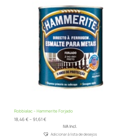
Robbialac – Hammerite Forjado
Price
18,46
€
–
91,61
€
range:
IVA Incl.
18,46 €
Adicionar á lista de desejos