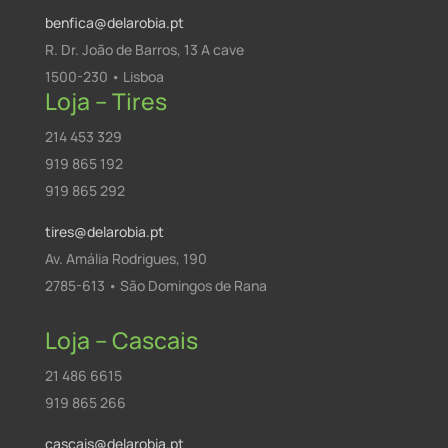
benfica@delarobia.pt
R. Dr. João de Barros, 13 A cave
1500-230 • Lisboa
Loja – Tires
214 453 329
919 865 192
919 865 292
tires@delarobia.pt
Av. Amália Rodrigues, 190
2785-613 • São Domingos de Rana
Loja – Cascais
21 486 6615
919 865 266
cascais@delarobia.pt