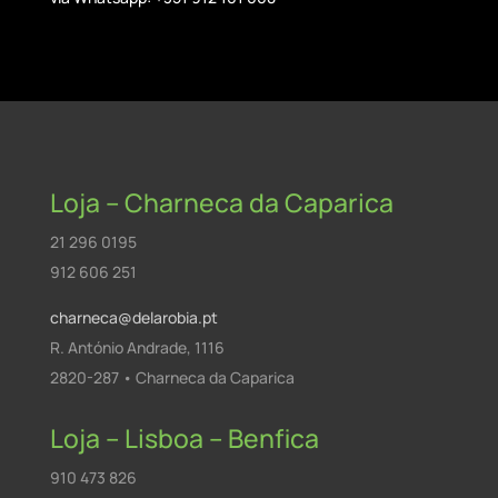
Loja – Charneca da Caparica
21 296 0195
912 606 251
charneca@delarobia.pt
R. António Andrade, 1116
2820-287 • Charneca da Caparica
Loja – Lisboa – Benfica
910 473 826