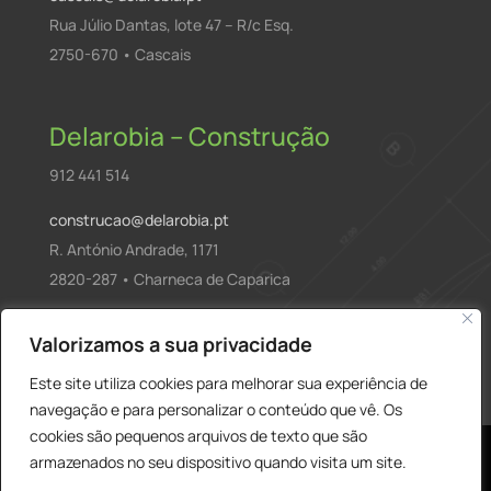
Rua Júlio Dantas, lote 47 – R/c Esq.
2750-670 • Cascais
Delarobia – Construção
912 441 514
construcao@delarobia.pt
R. António Andrade, 1171
2820-287 • Charneca de Caparica
Products
Valorizamos a sua privacidade
PESQUISAR
search
Este site utiliza cookies para melhorar sua experiência de
navegação e para personalizar o conteúdo que vê. Os
cookies são pequenos arquivos de texto que são
armazenados no seu dispositivo quando visita um site.