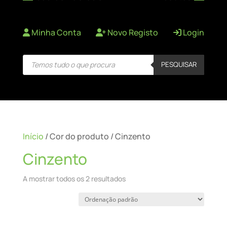
Minha Conta
Novo Registo
Login
Products
PESQUISAR
search
Início
/ Cor do produto / Cinzento
Cinzento
A mostrar todos os 2 resultados