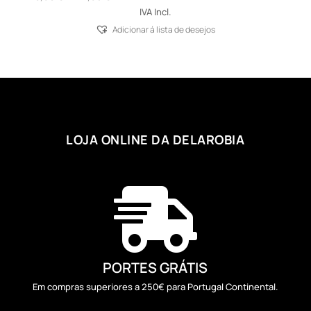
range:
IVA Incl.
18,98 €
Adicionar á lista de desejos
through
122,05 €
LOJA ONLINE DA DELAROBIA

PORTES GRÁTIS
Em compras superiores a 250€ para Portugal Continental.