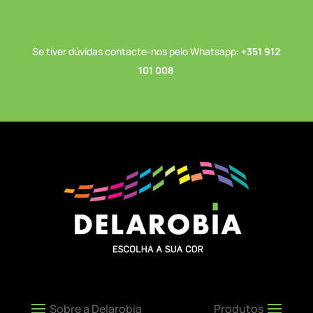
Se tiver dúvidas contacte-nos pelo Whatsapp:
+351 912
101 008