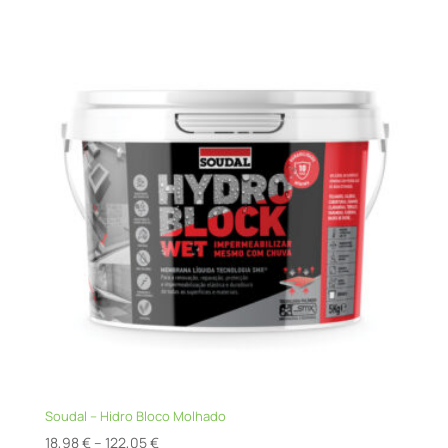
through
91,61 €
Soudal – Hidro Bloco Molhado
Price
18,98
€
–
122,05
€