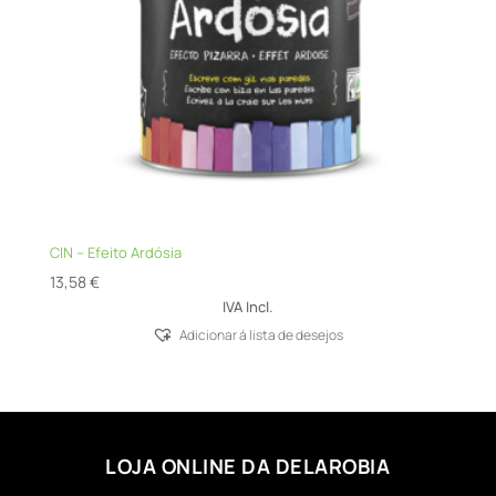
CIN – Efeito Ardósia
13,58
€
IVA Incl.
Adicionar á lista de desejos
LOJA ONLINE DA DELAROBIA