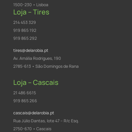
1500-230 • Lisboa
Loja – Tires
214 453 329
919 865 192
919 865 292
tires@delarobia.pt
Av. Amália Rodrigues, 190
2785-613 • São Domingos de Rana
Loja – Cascais
21 486 6615
919 865 266
cascais@delarobia.pt
Rua Júlio Dantas, lote 47 – R/c Esq.
2750-670 • Cascais