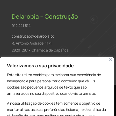
Delarobia – Construção
912 441 514
construcao@delarobia.pt
R. António Andrade, 1171
2820-287 • Charneca de Caparica
Products
Valorizamos a sua privacidade
PESQUISAR
search
Este site utiliza cookies para melhorar sua experiência de
navegação e para personalizar o conteúdo que vê. Os
cookies são pequenos arquivos de texto que são
armazenados no seu dispositivo quando visita um site.
A nossa utilização de cookies tem somente o objetivo de
manter ativas as suas preferências (idioma), e de análise da
utilização do site, para melhoria do conteúdo e layout,