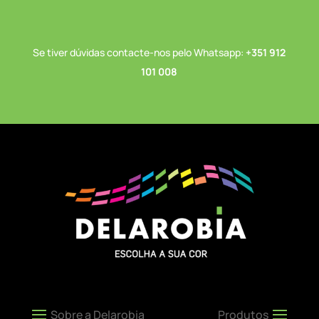
Se tiver dúvidas contacte-nos pelo Whatsapp:
+351 912
101 008