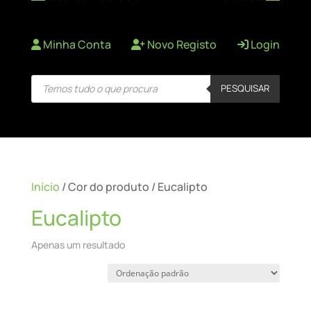
Minha Conta
Novo Registo
Login
Products
PESQUISAR
search
Início
/ Cor do produto / Eucalipto
Eucalipto
Apenas um resultado