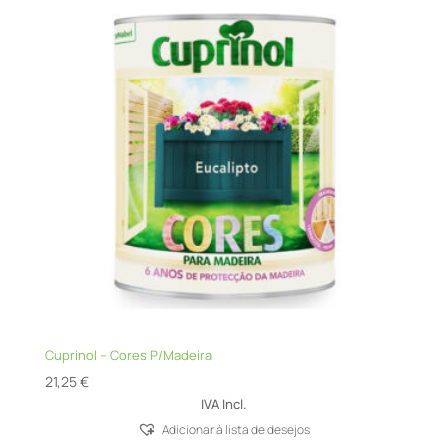
Cuprinol – Cores P/Madeira
21,25
€
IVA Incl.
Adicionar á lista de desejos