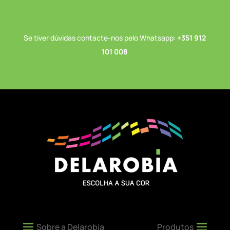
Se tiver dúvidas contacte-nos pelo Whatsapp:
+351 912
101 008