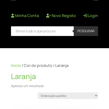
Minha Conta
Novo Registo
Login
Products
PESQUISAR
search
Início
/ Cor do produto / Laranja
Laranja
Apenas um resultado