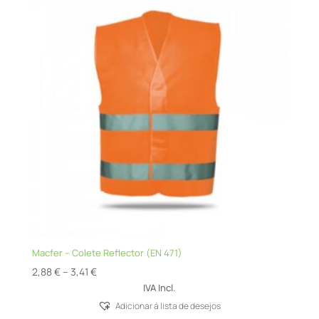
Macfer – Colete Reflector (EN 471)
Price
2,88
€
–
3,41
€
range:
IVA Incl.
2,88 €
Adicionar á lista de desejos