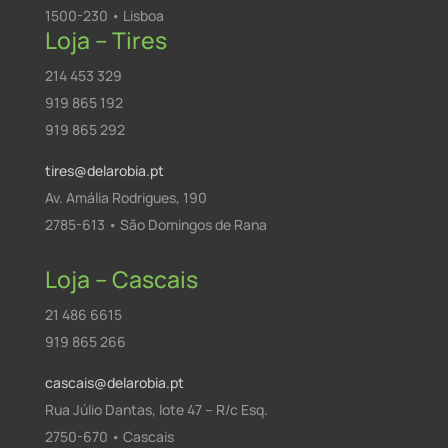
1500-230 • Lisboa
Loja – Tires
214 453 329
919 865 192
919 865 292
tires@delarobia.pt
Av. Amália Rodrigues, 190
2785-613 • São Domingos de Rana
Loja – Cascais
21 486 6615
919 865 266
cascais@delarobia.pt
Rua Júlio Dantas, lote 47 – R/c Esq.
2750-670 • Cascais