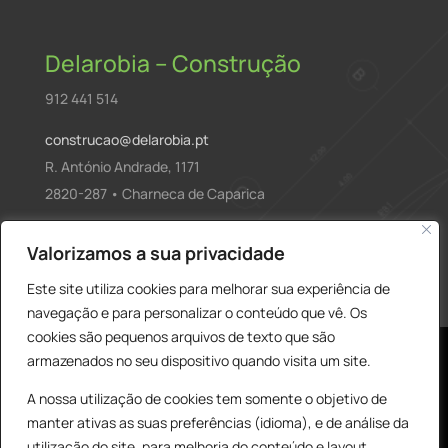
Delarobia – Construção
912 441 514
construcao@delarobia.pt
R. António Andrade, 1171
2820-287 • Charneca de Caparica
Products
Valorizamos a sua privacidade
PESQUISAR
search
Este site utiliza cookies para melhorar sua experiência de
navegação e para personalizar o conteúdo que vê. Os
cookies são pequenos arquivos de texto que são
armazenados no seu dispositivo quando visita um site.
A nossa utilização de cookies tem somente o objetivo de
manter ativas as suas preferências (idioma), e de análise da
utilização do site, para melhoria do conteúdo e layout,