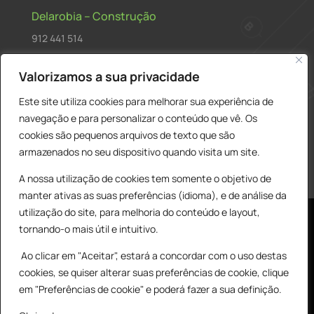
Delarobia – Construção
912 441 514
construcao@delarobia.pt
Valorizamos a sua privacidade
R. António Andrade, 1171
Este site utiliza cookies para melhorar sua experiência de
2820-287 • Charneca de Caparica
navegação e para personalizar o conteúdo que vê. Os
cookies são pequenos arquivos de texto que são
Products
PESQUISAR
search
armazenados no seu dispositivo quando visita um site.
A nossa utilização de cookies tem somente o objetivo de
manter ativas as suas preferências (idioma), e de análise da
utilização do site, para melhoria do conteúdo e layout,
tornando-o mais útil e intuitivo.
Ao clicar em "Aceitar", estará a concordar com o uso destas
cookies, se quiser alterar suas preferências de cookie, clique
© All Copyright 2025 by Delarobia.pt
0
em "Preferências de cookie" e poderá fazer a sua definição.
Desenvolvidor por:
Tecnologias Imaginadas