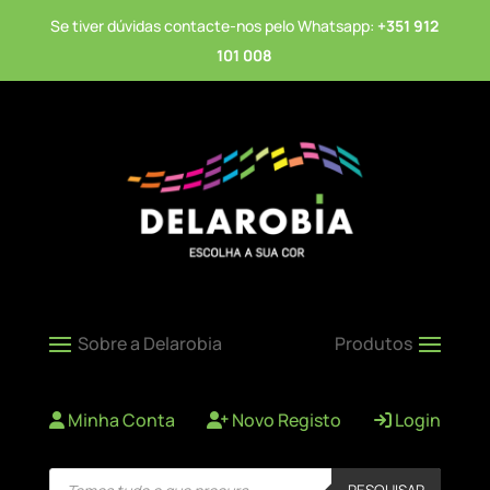
Se tiver dúvidas contacte-nos pelo Whatsapp:
+351 912
101 008
Minha Conta
Novo Registo
Login
Products
PESQUISAR