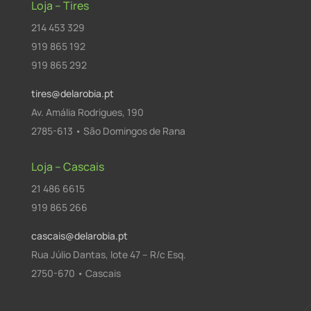
Loja – Tires
214 453 329
919 865 192
919 865 292
tires@delarobia.pt
Av. Amália Rodrigues, 190
2785-613 • São Domingos de Rana
Loja – Cascais
21 486 6615
919 865 266
cascais@delarobia.pt
Rua Júlio Dantas, lote 47 – R/c Esq.
2750-670 • Cascais