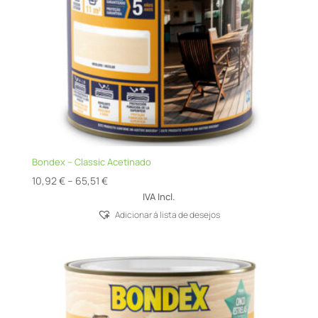
Bondex – Classic Acetinado
Price
10,92
€
–
65,51
€
range:
IVA Incl.
10,92 €
Adicionar á lista de desejos
through
65,51 €