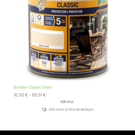
Bondex Classic Mate
Price
10,92
€
–
65,51
€
range:
IVA Incl.
10,92 €
Adicionar á lista de desejos
through
65,51 €