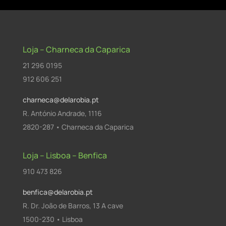
Loja – Charneca da Caparica
21 296 0195
912 606 251
charneca@delarobia.pt
R. António Andrade, 1116
2820-287 • Charneca da Caparica
Loja – Lisboa – Benfica
910 473 826
benfica@delarobia.pt
R. Dr. João de Barros, 13 A cave
1500-230 • Lisboa