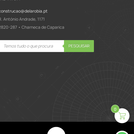
construcao@delarobia.pt
R. António Andrade, 1171
2820-287 • Charneca de Caparica
Products
PESQUISAR
search
0