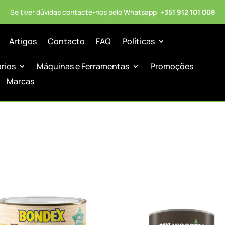
Se tiver dúvidas contacte-nos pelo Whatsapp:
+351 912 101 008
Artigos
Contacto
FAQ
Políticas
órios
Máquinas e Ferramentas
Promoções
Marcas