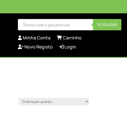
Products
PESQUISAR
search
Minha Conta
Carrinho
Novo Registo
Login