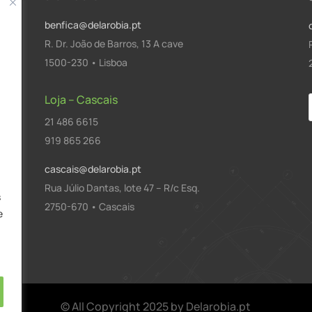
benfica@delarobia.pt
R. Dr. João de Barros, 13 A cave
1500-230 • Lisboa
Loja – Cascais
21 486 6615
a
919 865 266
cascais@delarobia.pt
Rua Júlio Dantas, lote 47 – R/c Esq.
s
2750-670 • Cascais
e
© All Copyright 2025 by Delarobia.pt