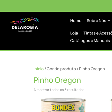
Home
Sobre Nós
Loja
Tintas e Acess
Catálogos e Manuais
Início
/ Cor do produto / Pinho Oregon
Pinho Oregon
A mostrar todos os 3 resultados