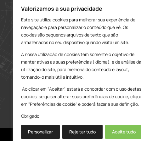
912 606 251
Valorizamos a sua privacidade
Este site utiliza cookies para melhorar sua experiência de
charneca@delarobia.pt
navegação e para personalizar o conteúdo que vê. Os
R. António Andrade, 1116
cookies são pequenos arquivos de texto que são
2820-287 • Charneca da Caparica
armazenados no seu dispositivo quando visita um site.
Loja – Tires
A nossa utilização de cookies tem somente o objetivo de
214 453 329
manter ativas as suas preferências (idioma), e de análise d
919 865 192
utilização do site, para melhoria do conteúdo e layout,
919 865 292
tornando-o mais útil e intuitivo.
tires@delarobia.pt
Ao clicar em "Aceitar", estará a concordar com o uso desta
Av. Amália Rodrigues, 190
cookies, se quiser alterar suas preferências de cookie, cliqu
2785-613 • São Domingos de Rana
em "Preferências de cookie" e poderá fazer a sua definição.
Obrigado.
Personalizar
Rejeitar tudo
Aceite tudo