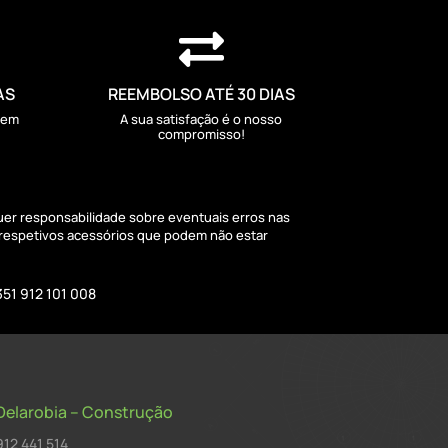

AS
REEMBOLSO ATÉ 30 DIAS
sem
A sua satisfação é o nosso
compromisso!
quer responsabilidade sobre eventuais erros nas
 respetivos acessórios que podem não estar
351 912 101 008
Delarobia – Construção
912 441 514