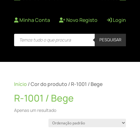
Minha Conta
Novo Registo
Login
Products
PESQUISAR
search
Início
/ Cor do produto / R-1001 / Bege
R-1001 / Bege
Apenas um resultado