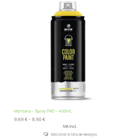
Montana – Spray PRO – 400mL
Price
9,69
€
–
9,90
€
range:
IVA Incl.
9,69 €
Adicionar á lista de desejos