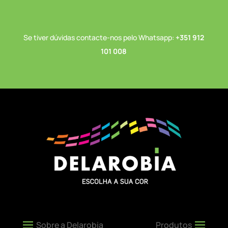
Se tiver dúvidas contacte-nos pelo Whatsapp:
+351 912
101 008