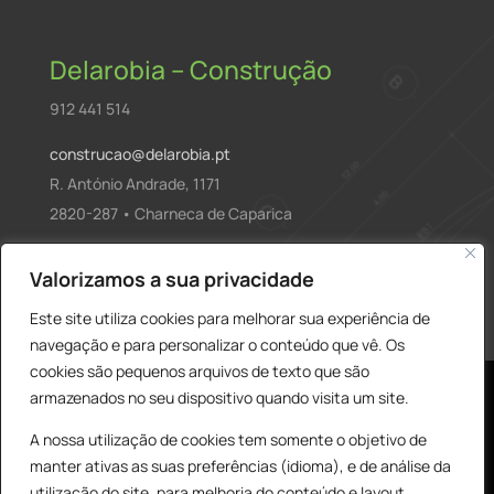
Delarobia – Construção
912 441 514
construcao@delarobia.pt
R. António Andrade, 1171
2820-287 • Charneca de Caparica
Products
Valorizamos a sua privacidade
PESQUISAR
search
Este site utiliza cookies para melhorar sua experiência de
navegação e para personalizar o conteúdo que vê. Os
cookies são pequenos arquivos de texto que são
armazenados no seu dispositivo quando visita um site.
A nossa utilização de cookies tem somente o objetivo de
manter ativas as suas preferências (idioma), e de análise da
utilização do site, para melhoria do conteúdo e layout,