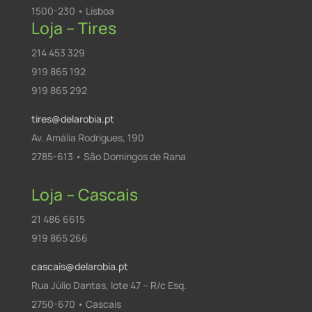
1500-230 • Lisboa
Loja – Tires
214 453 329
919 865 192
919 865 292
tires@delarobia.pt
Av. Amália Rodrigues, 190
2785-613 • São Domingos de Rana
Loja – Cascais
21 486 6615
919 865 266
cascais@delarobia.pt
Rua Júlio Dantas, lote 47 – R/c Esq.
2750-670 • Cascais