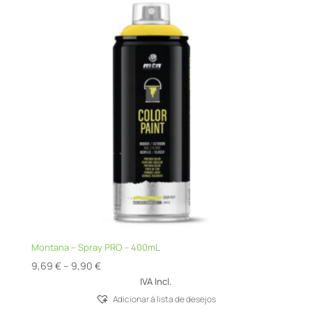
Montana – Spray PRO – 400mL
Price
9,69
€
–
9,90
€
range:
IVA Incl.
9,69 €
Adicionar á lista de desejos