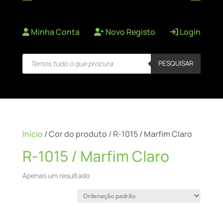
Minha Conta
Novo Registo
Login
Products
PESQUISAR
search
Início
/ Cor do produto / R-1015 / Marfim Claro
R-1015 / Marfim Claro
Apenas um resultado