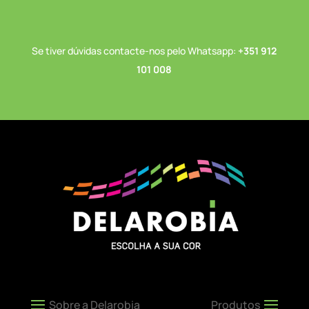
Se tiver dúvidas contacte-nos pelo Whatsapp:
+351 912
101 008