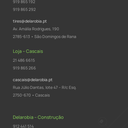
919 865 192
919 865 292
tires@delarobia.pt
Av. Amália Rodrigues, 190
2785-613 • São Domingos de Rana
Loja – Cascais
21 486 6615
919 865 266
cascais@delarobia.pt
Rua Júlio Dantas, lote 47 – R/c Esq.
2750-670 • Cascais
Delarobia – Construção
912 441 514