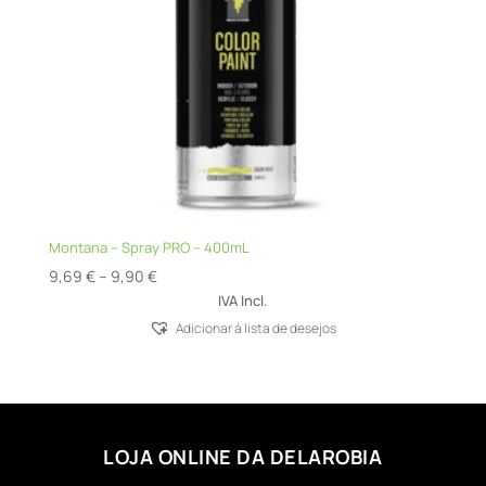
Montana – Spray PRO – 400mL
Price
9,69
€
–
9,90
€
range:
IVA Incl.
9,69 €
Adicionar á lista de desejos
through
9,90 €
LOJA ONLINE DA DELAROBIA