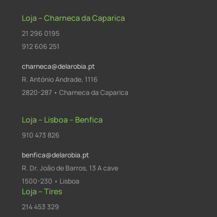
Loja – Charneca da Caparica
21 296 0195
912 606 251
charneca@delarobia.pt
R. António Andrade, 1116
2820-287 • Charneca da Caparica
Loja – Lisboa – Benfica
910 473 826
benfica@delarobia.pt
R. Dr. João de Barros, 13 A cave
1500-230 • Lisboa
Loja – Tires
214 453 329