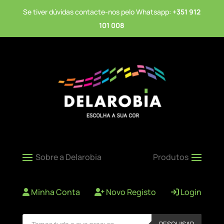
Se tiver dúvidas contacte-nos pelo Whatsapp:
+351 912
101 008
Minha Conta
Novo Registo
Login
Products
PESQUISAR