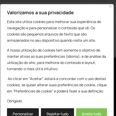
construcao@delarobia.pt
Valorizamos a sua privacidade
R. António Andrade, 1171
Este site utiliza cookies para melhorar sua experiência de
2820-287 • Charneca de Caparica
navegação e para personalizar o conteúdo que vê. Os
cookies são pequenos arquivos de texto que são
Products
PESQUISAR
search
armazenados no seu dispositivo quando visita um site.
A nossa utilização de cookies tem somente o objetivo de
manter ativas as suas preferências (idioma), e de análise da
utilização do site, para melhoria do conteúdo e layout,
tornando-o mais útil e intuitivo.
Ao clicar em "Aceitar", estará a concordar com o uso destas
cookies, se quiser alterar suas preferências de cookie, clique
© All Copyright 2025 by Delarobia.pt
0
em "Preferências de cookie" e poderá fazer a sua definição.
Desenvolvidor por:
Tecnologias Imaginadas
Obrigado.
Personalizar
Rejeitar tudo
Aceite tudo