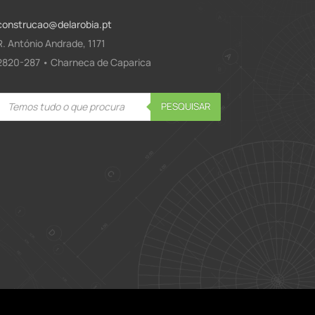
construcao@delarobia.pt
R. António Andrade, 1171
2820-287 • Charneca de Caparica
Products
PESQUISAR
search