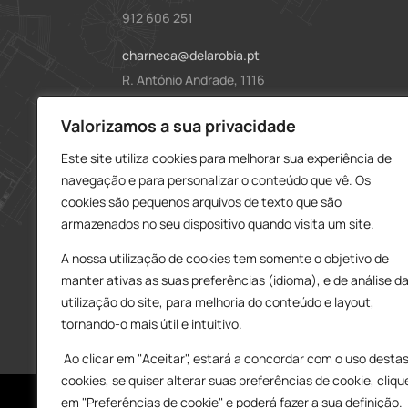
912 606 251
charneca@delarobia.pt
R. António Andrade, 1116
2820-287 • Charneca da Caparica
Loja – Tires
Valorizamos a sua privacidade
Este site utiliza cookies para melhorar sua experiência de
214 453 329
navegação e para personalizar o conteúdo que vê. Os
919 865 192
cookies são pequenos arquivos de texto que são
919 865 292
armazenados no seu dispositivo quando visita um site.
tires@delarobia.pt
A nossa utilização de cookies tem somente o objetivo de
Av. Amália Rodrigues, 190
manter ativas as suas preferências (idioma), e de análise d
2785-613 • São Domingos de Rana
utilização do site, para melhoria do conteúdo e layout,
tornando-o mais útil e intuitivo.
Ao clicar em "Aceitar", estará a concordar com o uso desta
cookies, se quiser alterar suas preferências de cookie, cliqu
em "Preferências de cookie" e poderá fazer a sua definição.