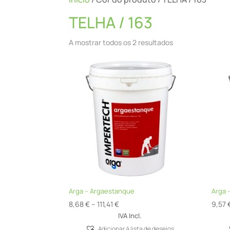
TELHA / 163
A mostrar todos os 2 resultados
Arga – Argaestanque
Arga 
Price
8,68
€
–
111,41
€
9,57
range:
IVA Incl.
8,68 €
Adicionar á lista de desejos