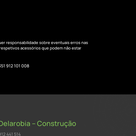
quer responsabilidade sobre eventuais erros nas
 respetivos acessórios que podem não estar
351 912 101 008
Delarobia – Construção
912 441 514