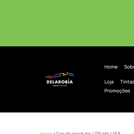
Home
Sob
Loja
Tinta
Promoções
Início
/ Cor do produto / TELHA / 163