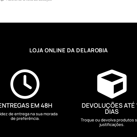
through
125,18 €
LOJA ONLINE DA DELAROBIA


ENTREGAS EM 48H
DEVOLUÇÕES ATÉ 
DIAS
idez de entrega na sua morada
de preferência.
Troque ou devolva produtos 
justificações.