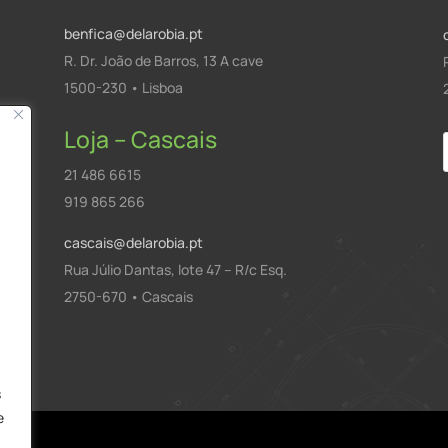
benfica@delarobia.pt
R. Dr. João de Barros, 13 A cave
1500-230 • Lisboa
Loja – Cascais
21 486 6615
919 865 266
cascais@delarobia.pt
Rua Júlio Dantas, lote 47 – R/c Esq.
2750-670 • Cascais
a
s
e