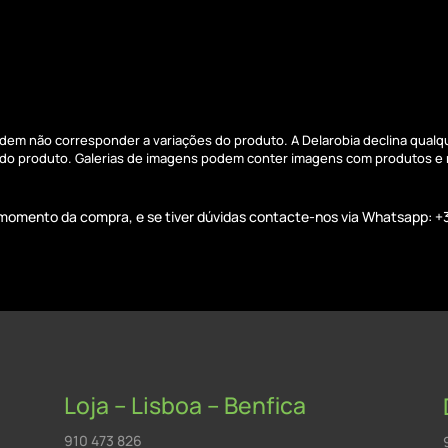
podem não corresponder a variações do produto. A Delarobia declina qual
s do produto. Galerias de imagens podem conter imagens com produtos e
o momento da compra, e se tiver dúvidas contacte-nos via Whatsapp: +
Loja – Lisboa – Benfica
910 473 826