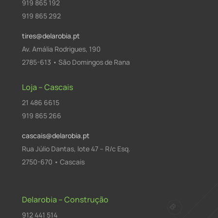
919 865 192
919 865 292
tires@delarobia.pt
Av. Amália Rodrigues, 190
2785-613 • São Domingos de Rana
Loja – Cascais
21 486 6615
919 865 266
cascais@delarobia.pt
Rua Júlio Dantas, lote 47 – R/c Esq.
2750-670 • Cascais
Delarobia – Construção
912 441 514