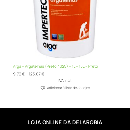
Arga – Argatelhas (Preto / 025) – 1L – 15L – Preto
Price
9,72
€
–
125,07
€
range:
IVA Incl.
9,72 €
Adicionar á lista de desejos
through
125,07 €
LOJA ONLINE DA DELAROBIA