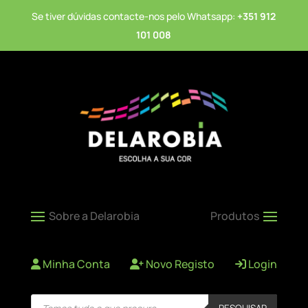
Se tiver dúvidas contacte-nos pelo Whatsapp:
+351 912
101 008
Minha Conta
Novo Registo
Login
Products
PESQUISAR