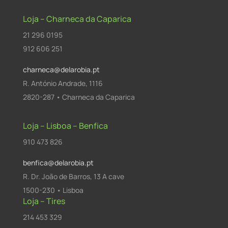
Loja – Charneca da Caparica
21 296 0195
912 606 251
charneca@delarobia.pt
R. António Andrade, 1116
2820-287 • Charneca da Caparica
Loja – Lisboa – Benfica
910 473 826
benfica@delarobia.pt
R. Dr. João de Barros, 13 A cave
1500-230 • Lisboa
Loja – Tires
214 453 329