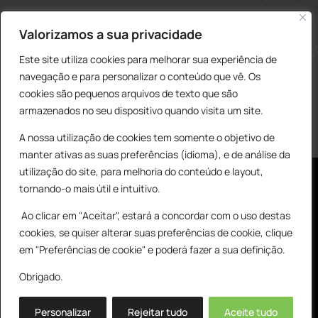
construcao@delarobia.pt
Valorizamos a sua privacidade
R. António Andrade, 1171
Este site utiliza cookies para melhorar sua experiência de
2820-287 • Charneca de Caparica
navegação e para personalizar o conteúdo que vê. Os
cookies são pequenos arquivos de texto que são
Products
PESQUISAR
search
armazenados no seu dispositivo quando visita um site.
A nossa utilização de cookies tem somente o objetivo de
manter ativas as suas preferências (idioma), e de análise da
utilização do site, para melhoria do conteúdo e layout,
tornando-o mais útil e intuitivo.
Ao clicar em "Aceitar", estará a concordar com o uso destas
cookies, se quiser alterar suas preferências de cookie, clique
© All Copyright 2025 by Delarobia.pt
0
em "Preferências de cookie" e poderá fazer a sua definição.
Desenvolvidor por:
Tecnologias Imaginadas
Obrigado.
Personalizar
Rejeitar tudo
Aceite tudo