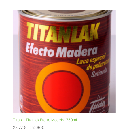
through
65,37 €
Titan – Titanlak Efeito Madeira 750mL
Price
25,77
€
–
27,06
€