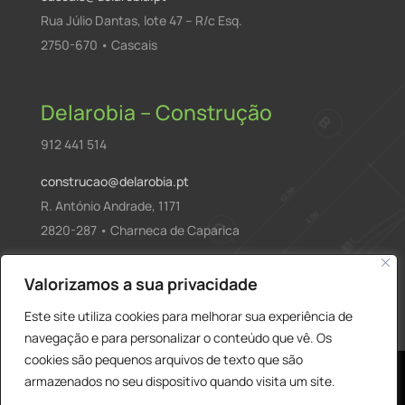
Rua Júlio Dantas, lote 47 – R/c Esq.
2750-670 • Cascais
Delarobia – Construção
912 441 514
construcao@delarobia.pt
R. António Andrade, 1171
2820-287 • Charneca de Caparica
Products
Valorizamos a sua privacidade
PESQUISAR
search
Este site utiliza cookies para melhorar sua experiência de
navegação e para personalizar o conteúdo que vê. Os
cookies são pequenos arquivos de texto que são
armazenados no seu dispositivo quando visita um site.