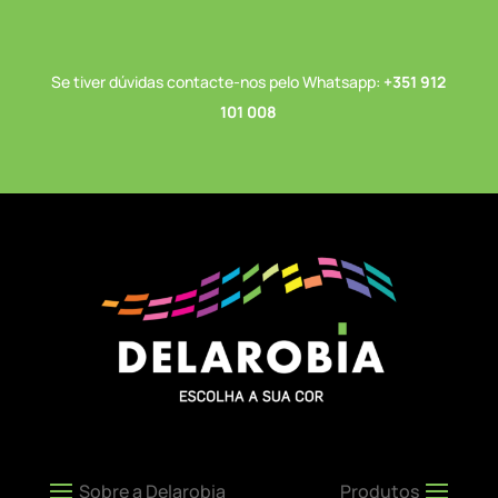
Se tiver dúvidas contacte-nos pelo Whatsapp:
+351 912
101 008