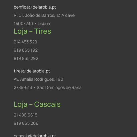
benfica@delarobia.pt
R. Dr. João de Barros, 13 A cave
1500-230 • Lisboa
Loja – Tires
214 453 329
919 865 192
919 865 292
tires@delarobia.pt
Av. Amália Rodrigues, 190
2785-613 • São Domingos de Rana
Loja – Cascais
21 486 6615
919 865 266
cascais@delarobia.pt