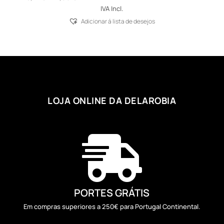
range:
IVA Incl.
25,77 €
Adicionar á lista de desejos
through
27,06 €
LOJA ONLINE DA DELAROBIA

PORTES GRÁTIS
Em compras superiores a 250€ para Portugal Continental.