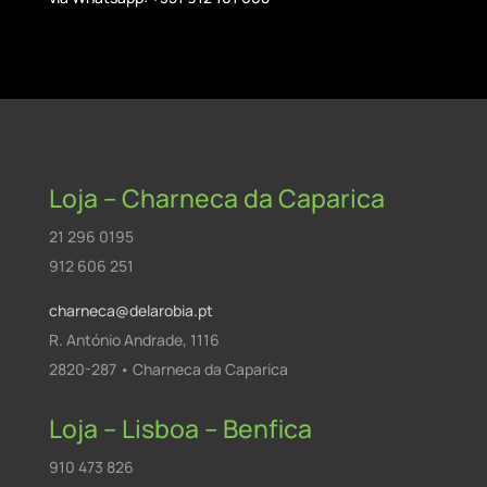
Loja – Charneca da Caparica
21 296 0195
912 606 251
charneca@delarobia.pt
R. António Andrade, 1116
2820-287 • Charneca da Caparica
Loja – Lisboa – Benfica
910 473 826