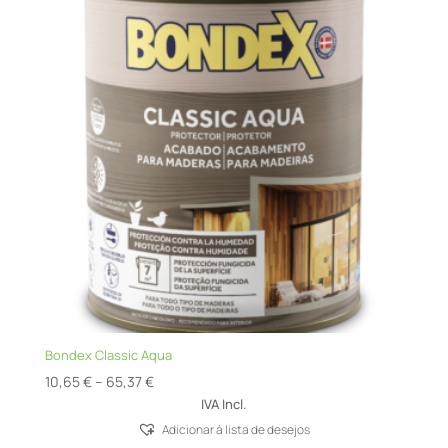
Bondex Classic Aqua
Price
10,65
€
–
65,37
€
range:
IVA Incl.
10,65 €
Adicionar á lista de desejos