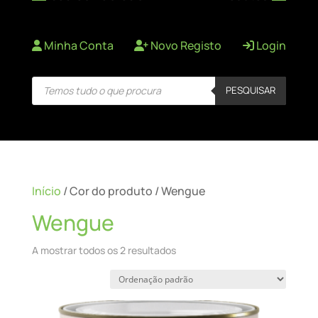
Minha Conta
Novo Registo
Login
Products
PESQUISAR
search
Início
/ Cor do produto / Wengue
Wengue
A mostrar todos os 2 resultados