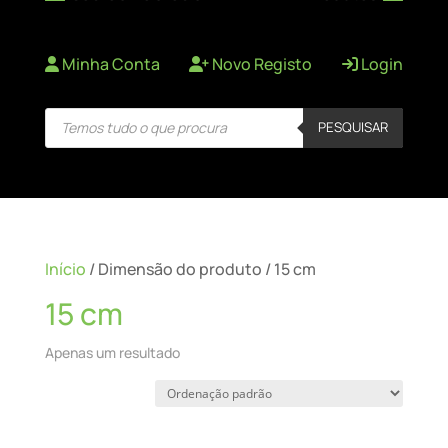
Minha Conta
Novo Registo
Login
Products
PESQUISAR
search
Início
/ Dimensão do produto / 15 cm
15 cm
Apenas um resultado