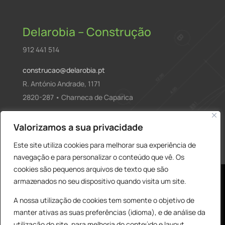
Delarobia – Construção
912 441 514
construcao@delarobia.pt
R. António Andrade, 1171
2820-287 • Charneca de Caparica
Products
Valorizamos a sua privacidade
PESQUISAR
search
Este site utiliza cookies para melhorar sua experiência de
navegação e para personalizar o conteúdo que vê. Os
cookies são pequenos arquivos de texto que são
armazenados no seu dispositivo quando visita um site.
A nossa utilização de cookies tem somente o objetivo de
manter ativas as suas preferências (idioma), e de análise da
utilização do site, para melhoria do conteúdo e layout,