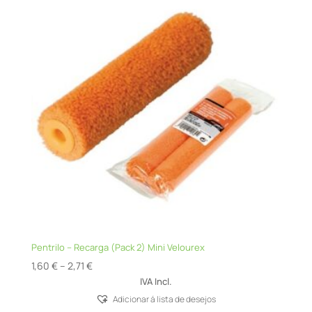
Pentrilo – Recarga (Pack 2) Mini Velourex
Price
1,60
€
–
2,71
€
range:
IVA Incl.
1,60 €
Adicionar á lista de desejos