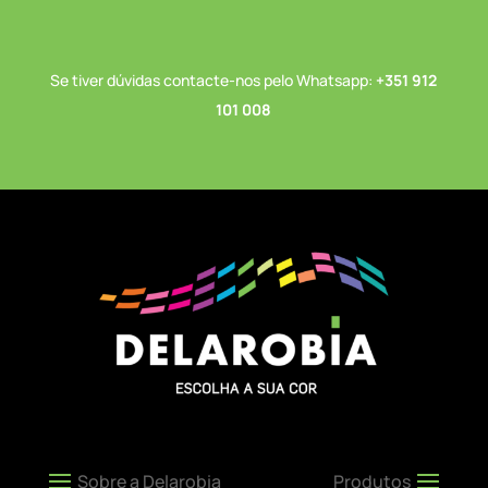
Se tiver dúvidas contacte-nos pelo Whatsapp:
+351 912
101 008