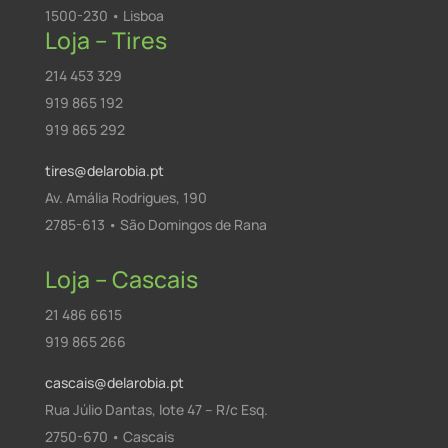
1500-230 • Lisboa
Loja – Tires
214 453 329
919 865 192
919 865 292
tires@delarobia.pt
Av. Amália Rodrigues, 190
2785-613 • São Domingos de Rana
Loja – Cascais
21 486 6615
919 865 266
cascais@delarobia.pt
Rua Júlio Dantas, lote 47 – R/c Esq.
2750-670 • Cascais