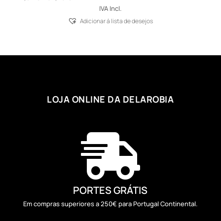
range:
IVA Incl.
1,54 €
Adicionar á lista de desejos
through
62,46 €
LOJA ONLINE DA DELAROBIA

PORTES GRÁTIS
Em compras superiores a 250€ para Portugal Continental.