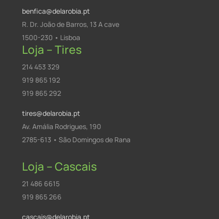
benfica@delarobia.pt
R. Dr. João de Barros, 13 A cave
1500-230 • Lisboa
Loja – Tires
214 453 329
919 865 192
919 865 292
tires@delarobia.pt
Av. Amália Rodrigues, 190
2785-613 • São Domingos de Rana
Loja – Cascais
21 486 6615
919 865 266
cascais@delarobia.pt