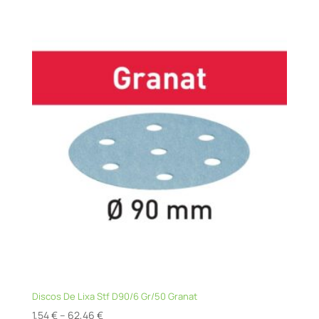
through
96,04 €
Discos De Lixa Stf D90/6 Gr/50 Granat
Price
1,54
€
–
62,46
€