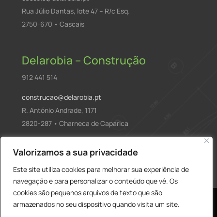
Rua Júlio Dantas, lote 47 – R/c Esq.
2750-670 • Cascais
Delarobia – Construção
912 441 514
construcao@delarobia.pt
R. António Andrade, 1171
2820-287 • Charneca de Caparica
Products
Valorizamos a sua privacidade
PESQUISAR
search
Este site utiliza cookies para melhorar sua experiência de
navegação e para personalizar o conteúdo que vê. Os
cookies são pequenos arquivos de texto que são
armazenados no seu dispositivo quando visita um site.