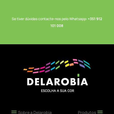
Se tiver dúvidas contacte-nos pelo Whatsapp:
+351 912
101 008