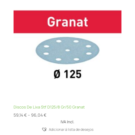
Discos De Lixa Stf D125/8 Gr/50 Granat
Price
59,14
€
–
96,04
€
range:
IVA Incl.
59,14 €
Adicionar á lista de desejos