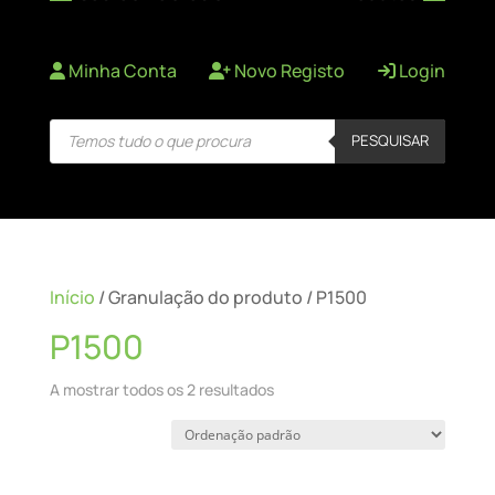
Minha Conta
Novo Registo
Login
Products
PESQUISAR
search
Início
/ Granulação do produto / P1500
P1500
A mostrar todos os 2 resultados