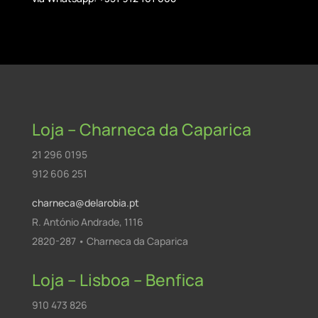
Loja – Charneca da Caparica
21 296 0195
912 606 251
charneca@delarobia.pt
R. António Andrade, 1116
2820-287 • Charneca da Caparica
Loja – Lisboa – Benfica
910 473 826