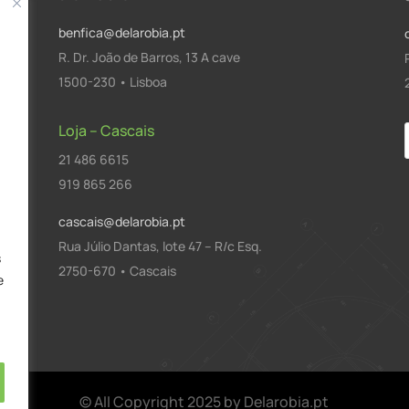
benfica@delarobia.pt
R. Dr. João de Barros, 13 A cave
1500-230 • Lisboa
Loja – Cascais
21 486 6615
a
919 865 266
cascais@delarobia.pt
Rua Júlio Dantas, lote 47 – R/c Esq.
s
2750-670 • Cascais
e
© All Copyright 2025 by Delarobia.pt