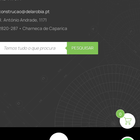
construcao@delarobia.pt
R. António Andrade, 1171
2820-287 • Charneca de Caparica
Products
PESQUISAR
search
0