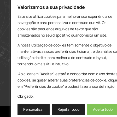
912 606 251
Valorizamos a sua privacidade
Este site utiliza cookies para melhorar sua experiência de
charneca@delarobia.pt
navegação e para personalizar o conteúdo que vê. Os
R. António Andrade, 1116
cookies são pequenos arquivos de texto que são
2820-287 • Charneca da Caparica
armazenados no seu dispositivo quando visita um site.
Loja – Tires
A nossa utilização de cookies tem somente o objetivo de
214 453 329
manter ativas as suas preferências (idioma), e de análise d
919 865 192
utilização do site, para melhoria do conteúdo e layout,
919 865 292
tornando-o mais útil e intuitivo.
tires@delarobia.pt
Ao clicar em "Aceitar", estará a concordar com o uso desta
Av. Amália Rodrigues, 190
cookies, se quiser alterar suas preferências de cookie, cliqu
2785-613 • São Domingos de Rana
em "Preferências de cookie" e poderá fazer a sua definição.
Obrigado.
Personalizar
Rejeitar tudo
Aceite tudo