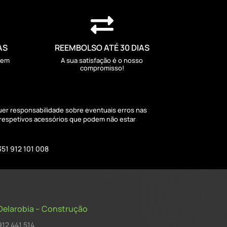

AS
REEMBOLSO ATÉ 30 DIAS
sem
A sua satisfação é o nosso
compromisso!
quer responsabilidade sobre eventuais erros nas
 respetivos acessórios que podem não estar
351 912 101 008
Delarobia – Construção
912 441 514