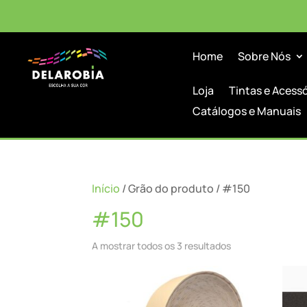
Home
Sobre Nós
Loja
Tintas e Acess
Catálogos e Manuais
Início
/ Grão do produto / #150
#150
A mostrar todos os 3 resultados