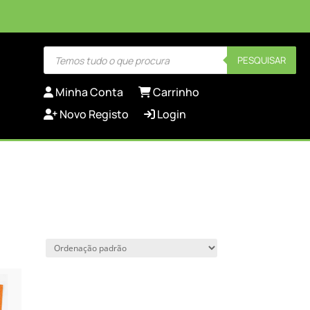
Products
PESQUISAR
search
Minha Conta
Carrinho
Novo Registo
Login