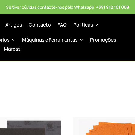
Se tiver dúvidas contacte-nos pelo Whatsapp:
+351 912 101 008
Artigos
Contacto
FAQ
Políticas
órios
Máquinas e Ferramentas
Promoções
Marcas