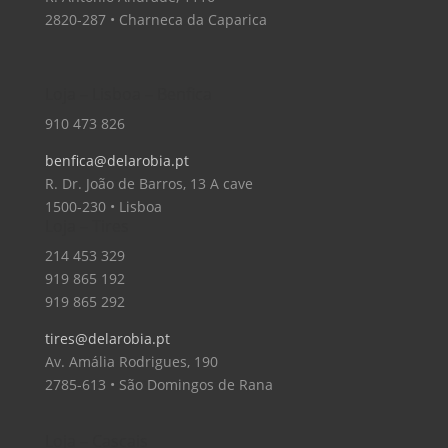
2820-287 • Charneca da Caparica
Loja – Lisboa – Benfica
910 473 826
benfica@delarobia.pt
R. Dr. João de Barros, 13 A cave
1500-230 • Lisboa
Loja – Tires
214 453 329
919 865 192
919 865 292
tires@delarobia.pt
Av. Amália Rodrigues, 190
2785-613 • São Domingos de Rana
Loja – Cascais