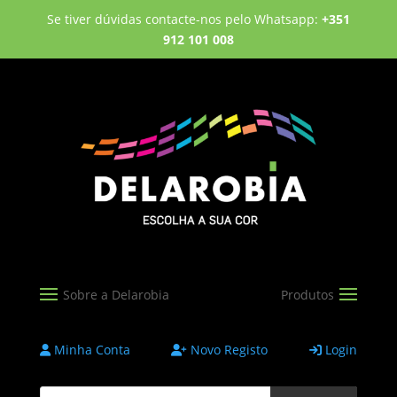
Se tiver dúvidas contacte-nos pelo Whatsapp:
+351
912 101 008
Minha Conta
Novo Registo
Login
Products