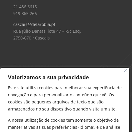
21 486 6615
919 865 266
cascais@delarobia.pt
Rua Júlio Dantas, lote 47 – R/c Esq.
2750-670 • Cascais
Delarobia – Construção
912 441 514
Valorizamos a sua privacidade
construcao@delarobia.pt
Este site utiliza cookies para melhorar sua experiência de
R. António Andrade, 1171
navegação e para personalizar o conteúdo que vê. Os
2820-287 • Charneca de Caparica
cookies são pequenos arquivos de texto que são
armazenados no seu dispositivo quando visita um site.
Products
search
PESQUISAR
A nossa utilização de cookies tem somente o objetivo de
manter ativas as suas preferências (idioma), e de análise