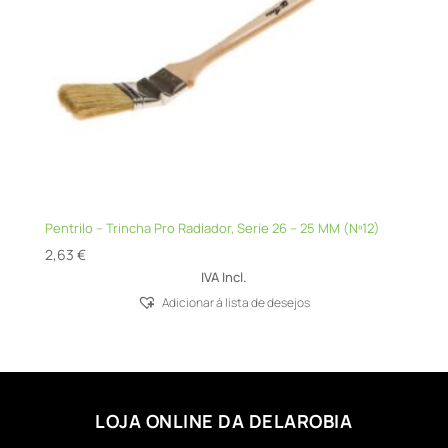
Pentrilo – Trincha Pro Radiador, Serie 26 – 25 MM (Nº12)
2,63
€
IVA Incl.
Adicionar á lista de desejos
LOJA ONLINE DA DELAROBIA