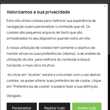
construcao@delarobia.pt
Valorizamos a sua privacidade
R. António Andrade, 1171
Este site utiliza cookies para melhorar sua experiência de
2820-287 • Charneca de Caparica
navegação e para personalizar o conteúdo que vê. Os
cookies são pequenos arquivos de texto que são
Products
PESQUISAR
search
armazenados no seu dispositivo quando visita um site.
A nossa utilização de cookies tem somente o objetivo de
manter ativas as suas preferências (idioma), e de análise da
utilização do site, para melhoria do conteúdo e layout,
tornando-o mais útil e intuitivo.
Ao clicar em "Aceitar", estará a concordar com o uso destas
cookies, se quiser alterar suas preferências de cookie, clique
© All Copyright 2025 by Delarobia.pt
0
em "Preferências de cookie" e poderá fazer a sua definição.
Desenvolvidor por:
Tecnologias Imaginadas
Obrigado.
Personalizar
Rejeitar tudo
Aceite tudo