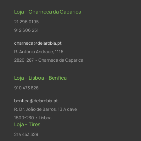
Loja – Charneca da Caparica
21 296 0195
912 606 251
charneca@delarobia.pt
R. António Andrade, 1116
2820-287 • Charneca da Caparica
Loja – Lisboa – Benfica
910 473 826
benfica@delarobia.pt
R. Dr. João de Barros, 13 A cave
1500-230 • Lisboa
Loja – Tires
214 453 329