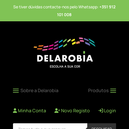
Se tiver dúvidas contacte-nos pelo Whatsapp:
+351 912
101 008
Minha Conta
Novo Registo
Login
Products
PESQUISAR