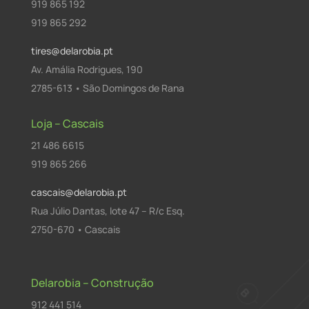
919 865 192
919 865 292
tires@delarobia.pt
Av. Amália Rodrigues, 190
2785-613 • São Domingos de Rana
Loja – Cascais
21 486 6615
919 865 266
cascais@delarobia.pt
Rua Júlio Dantas, lote 47 – R/c Esq.
2750-670 • Cascais
Delarobia – Construção
912 441 514