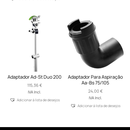
Adaptador Ad-St Duo 200
Adaptador Para Aspiração
Aa-Bs 75/105
115,36
€
24,00
€
IVA Incl.
IVA Incl.
Adicionar á lista de desejos
Adicionar á lista de desejos