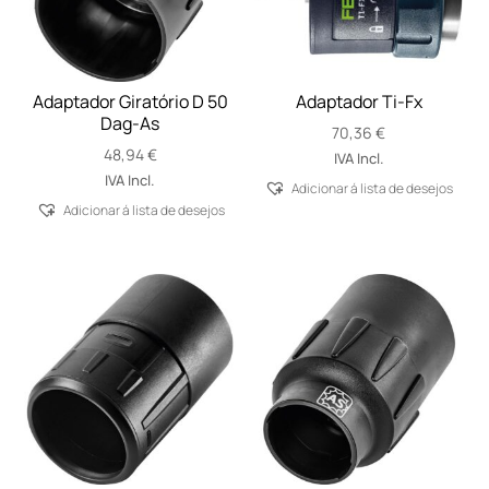
Adaptador Giratório D 50
Adaptador Ti-Fx
Dag-As
70,36
€
48,94
€
IVA Incl.
IVA Incl.
Adicionar á lista de desejos
Adicionar á lista de desejos