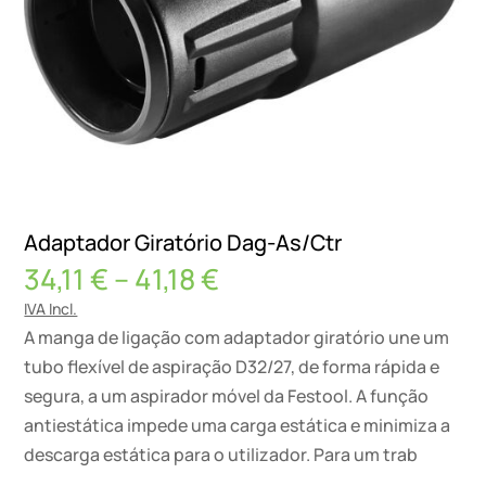
Adaptador Giratório Dag-As/Ctr
Price
34,11
€
–
41,18
€
range:
IVA Incl.
34,11 €
A manga de ligação com adaptador giratório une um
through
tubo flexível de aspiração D32/27, de forma rápida e
41,18 €
segura, a um aspirador móvel da Festool. A função
antiestática impede uma carga estática e minimiza a
descarga estática para o utilizador. Para um trab