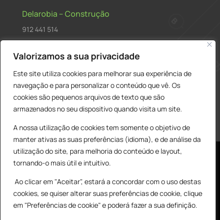
Delarobia – Construção
912 441 514
construcao@delarobia.pt
Valorizamos a sua privacidade
R. António Andrade, 1171
Este site utiliza cookies para melhorar sua experiência de
2820-287 • Charneca de Caparica
navegação e para personalizar o conteúdo que vê. Os
cookies são pequenos arquivos de texto que são
Products
PESQUISAR
search
armazenados no seu dispositivo quando visita um site.
A nossa utilização de cookies tem somente o objetivo de
manter ativas as suas preferências (idioma), e de análise da
utilização do site, para melhoria do conteúdo e layout,
tornando-o mais útil e intuitivo.
Ao clicar em "Aceitar", estará a concordar com o uso destas
cookies, se quiser alterar suas preferências de cookie, clique
© All Copyright 2025 by Delarobia.pt
0
em "Preferências de cookie" e poderá fazer a sua definição.
Desenvolvidor por:
Tecnologias Imaginadas