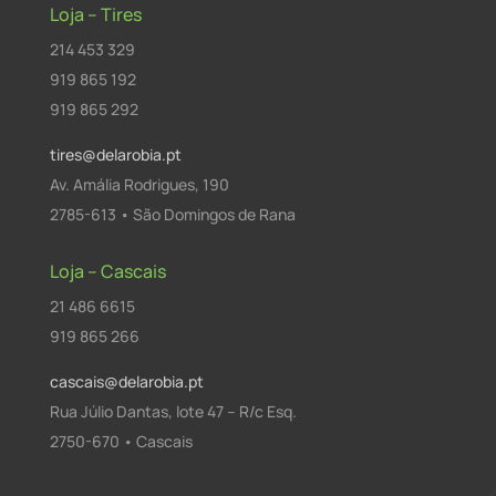
Loja – Tires
214 453 329
919 865 192
919 865 292
tires@delarobia.pt
Av. Amália Rodrigues, 190
2785-613 • São Domingos de Rana
Loja – Cascais
21 486 6615
919 865 266
cascais@delarobia.pt
Rua Júlio Dantas, lote 47 – R/c Esq.
2750-670 • Cascais