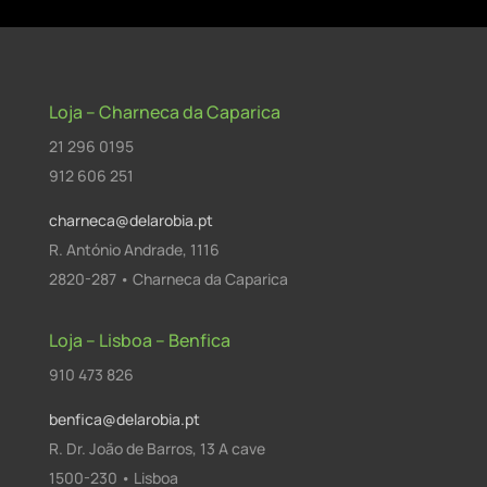
Loja – Charneca da Caparica
21 296 0195
912 606 251
charneca@delarobia.pt
R. António Andrade, 1116
2820-287 • Charneca da Caparica
Loja – Lisboa – Benfica
910 473 826
benfica@delarobia.pt
R. Dr. João de Barros, 13 A cave
1500-230 • Lisboa