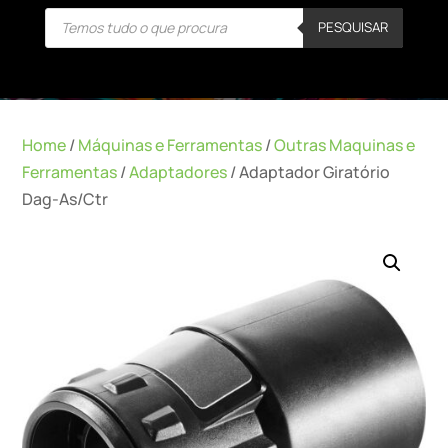
Products
PESQUISAR
search
Home
/
Máquinas e Ferramentas
/
Outras Maquinas e
Ferramentas
/
Adaptadores
/ Adaptador Giratório
Dag-As/Ctr