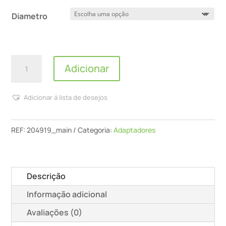
Diametro
Quantidade
Adicionar
de
Adaptador
Adicionar á lista de desejos
Giratório
Dag-
As/Ctr
REF:
204919_main
Categoria:
Adaptadores
Descrição
Informação adicional
Avaliações (0)