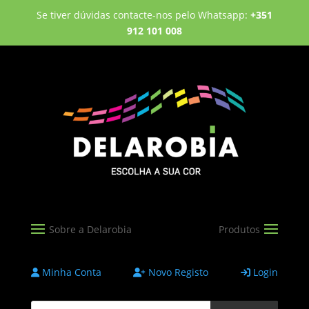
Se tiver dúvidas contacte-nos pelo Whatsapp:
+351
912 101 008
Minha Conta
Novo Registo
Login
Products