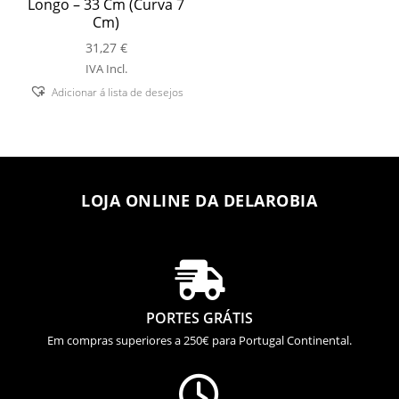
Longo – 33 Cm (Curva 7
Cm)
31,27
€
IVA Incl.
Adicionar á lista de desejos
LOJA ONLINE DA DELAROBIA

PORTES GRÁTIS
Em compras superiores a 250€ para Portugal Continental.
