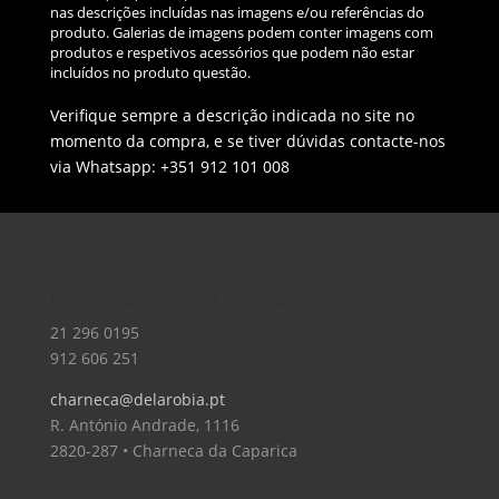
nas descrições incluídas nas imagens e/ou referências do
produto. Galerias de imagens podem conter imagens com
produtos e respetivos acessórios que podem não estar
incluídos no produto questão.
Verifique sempre a descrição indicada no site no
momento da compra, e se tiver dúvidas contacte-nos
via Whatsapp: +351 912 101 008
Loja – Charneca da Caparica
21 296 0195
912 606 251
charneca@delarobia.pt
R. António Andrade, 1116
2820-287 • Charneca da Caparica