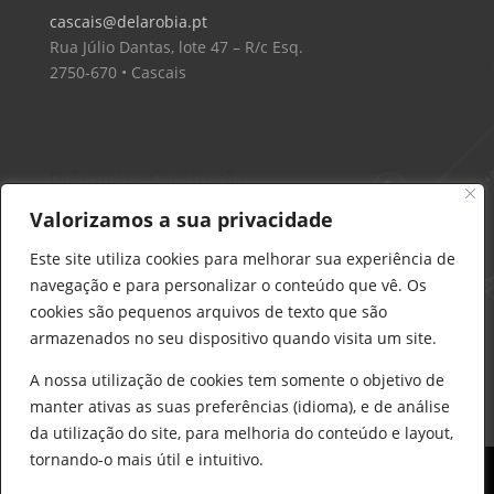
cascais@delarobia.pt
Rua Júlio Dantas, lote 47 – R/c Esq.
2750-670 • Cascais
Delarobia – Construção
912 441 514
Valorizamos a sua privacidade
construcao@delarobia.pt
Este site utiliza cookies para melhorar sua experiência de
R. António Andrade, 1171
navegação e para personalizar o conteúdo que vê. Os
2820-287 • Charneca de Caparica
cookies são pequenos arquivos de texto que são
armazenados no seu dispositivo quando visita um site.
Products
search
PESQUISAR
A nossa utilização de cookies tem somente o objetivo de
manter ativas as suas preferências (idioma), e de análise
da utilização do site, para melhoria do conteúdo e layout,
tornando-o mais útil e intuitivo.