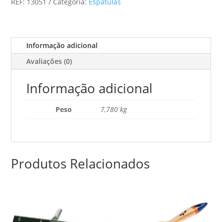
REF:
13051
Categoria:
Espátulas
Alisa
-
Mala
(3
Informação adicional
PÇS)
Avaliações (0)
Informação adicional
Peso
7,780 kg
Produtos Relacionados