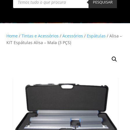
search
PESQUISAR
Home
/
Tintas e Acessórios
/
Acessórios
/
Espátulas
/ Alisa –
KIT Espátulas Alisa – Mala (3 PÇS)