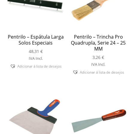
Pentrilo – Espátula Larga
Pentrilo – Trincha Pro
Solos Especiais
Quadrupla, Serie 24 – 25
MM
48,31
€
3,26
€
IVA Incl.
IVA Incl.
Adicionar á lista de desejos
Adicionar á lista de desejos