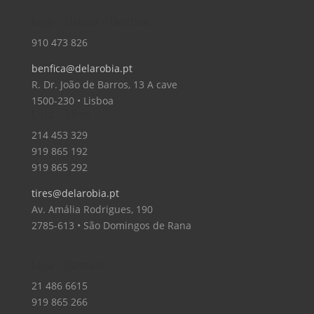
Loja – Lisboa – Benfica
910 473 826
benfica@delarobia.pt
R. Dr. João de Barros, 13 A cave
1500-230 • Lisboa
Loja – Tires
214 453 329
919 865 192
919 865 292
tires@delarobia.pt
Av. Amália Rodrigues, 190
2785-613 • São Domingos de Rana
Loja – Cascais
21 486 6615
919 865 266