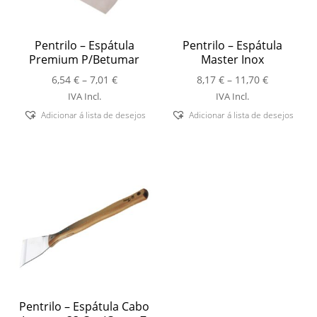
Pentrilo – Espátula
Pentrilo – Espátula
Premium P/Betumar
Master Inox
Price
Price
6,54
€
–
7,01
€
8,17
€
–
11,70
€
range:
range:
IVA Incl.
IVA Incl.
6,54 €
8,17 €
Adicionar á lista de desejos
Adicionar á lista de desejos
through
through
7,01 €
11,70 €
Pentrilo – Espátula Cabo