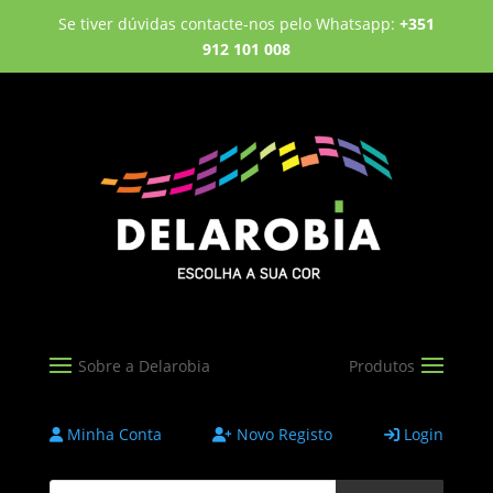
Se tiver dúvidas contacte-nos pelo Whatsapp:
+351
912 101 008
Minha Conta
Novo Registo
Login
Products