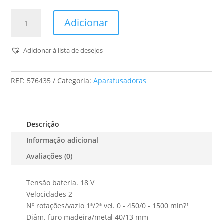
Quantidade
Adicionar
de
Aparafusadora
De
Adicionar á lista de desejos
batería
C
REF:
576435
Categoria:
Aparafusadoras
18
Hpc
4,0
I-
Descrição
Plus
Informação adicional
Avaliações (0)
Tensão bateria. 18 V
Velocidades 2
Nº rotações/vazio 1ª/2ª vel. 0 - 450/0 - 1500 min?¹
Diâm. furo madeira/metal 40/13 mm