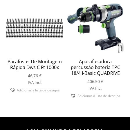
Parafusos De Montagem
Aparafusadora
Rápida Dws C Ft 1000x
percussão batería TPC
18/4 I-Basic QUADRIVE
46,76
€
406,50
€
IVA Incl.
IVA Incl.
Adicionar á lista de desejos
Adicionar á lista de desejos