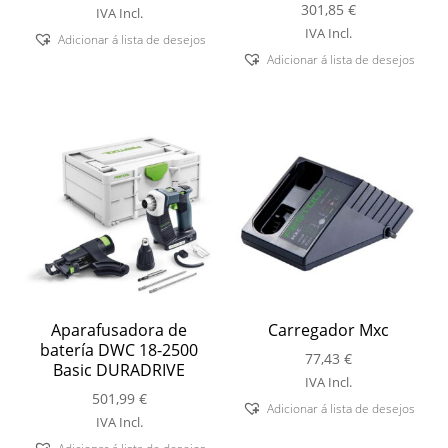
301,85
€
IVA Incl.
IVA Incl.
Adicionar á lista de desejos
Adicionar á lista de desejos
Aparafusadora de
Carregador Mxc
batería DWC 18-2500
77,43
€
Basic DURADRIVE
IVA Incl.
501,99
€
Adicionar á lista de desejos
IVA Incl.