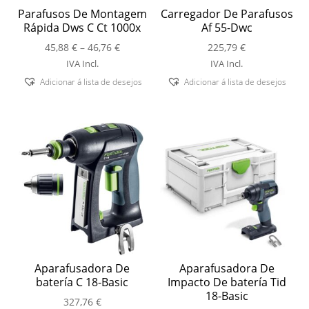
Parafusos De Montagem
Carregador De Parafusos
Rápida Dws C Ct 1000x
Af 55-Dwc
Price
45,88
€
–
46,76
€
225,79
€
range:
IVA Incl.
IVA Incl.
45,88 €
Adicionar á lista de desejos
Adicionar á lista de desejos
through
46,76 €
Aparafusadora De
Aparafusadora De
batería C 18-Basic
Impacto De batería Tid
18-Basic
327,76
€