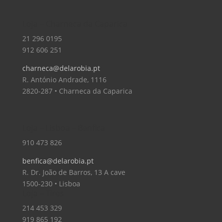
Loja – Charneca da Caparica
21 296 0195
912 606 251
charneca@delarobia.pt
R. António Andrade, 1116
2820-287 • Charneca da Caparica
Loja – Lisboa – Benfica
910 473 826
benfica@delarobia.pt
R. Dr. João de Barros, 13 A cave
1500-230 • Lisboa
Loja – Tires
214 453 329
919 865 192