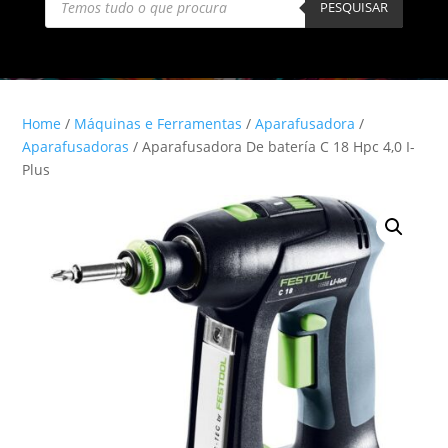
search
PESQUISAR
Home
/
Máquinas e Ferramentas
/
Aparafusadora
/
Aparafusadoras
/ Aparafusadora De batería C 18 Hpc 4,0 I-
Plus