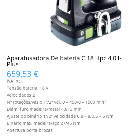
Aparafusadora De batería C 18 Hpc 4,0 I-
Plus
659,53
€
IVA Incl.
Tensão bateria. 18 V
Velocidades 2
Nº rotações/vazio 1ª/2ª vel. 0 – 450/0 – 1500 min?¹
Diâm. furo madeira/metal 40/13 mm
Ajuste do binário 1ª/2ª velocidade 0.8 – 8/0.5 – 6 Nm
Binário máx. madeira/aço 27/45 Nm
Abertura porta-brocas