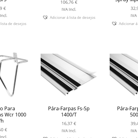
106,76
€
69
€
32,
IVA Incl.
Incl.
IVA 
Adicionar á lista de desejos
 lista de desejos
Adicionar á
o Para
Pára-Farpas Fs-Sp
Pára-Far
s Wcr 1000
1400/T
500
h
16,37
€
39,
50
€
IVA Incl.
IVA 
Incl.