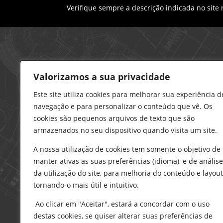
Verifique sempre a descrição indicada no site
Loja – Charneca da Caparica
Valorizamos a sua privacidade
21 296 0195
912 606 251
Este site utiliza cookies para melhorar sua experiência d
navegação e para personalizar o conteúdo que vê. Os
charneca@delarobia.pt
cookies são pequenos arquivos de texto que são
R. António Andrade, 1116
armazenados no seu dispositivo quando visita um site.
2820-287 • Charneca da Caparica
A nossa utilização de cookies tem somente o objetivo de
Loja – Tires
manter ativas as suas preferências (idioma), e de análise
214 453 329
da utilização do site, para melhoria do conteúdo e layout
919 865 192
tornando-o mais útil e intuitivo.
919 865 292
Ao clicar em "Aceitar", estará a concordar com o uso
tires@delarobia.pt
destas cookies, se quiser alterar suas preferências de
Av. Amália Rodrigues, 190