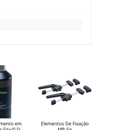
amento em
Elementos De Fixação
 SV+/0,5L
Mft-Sp