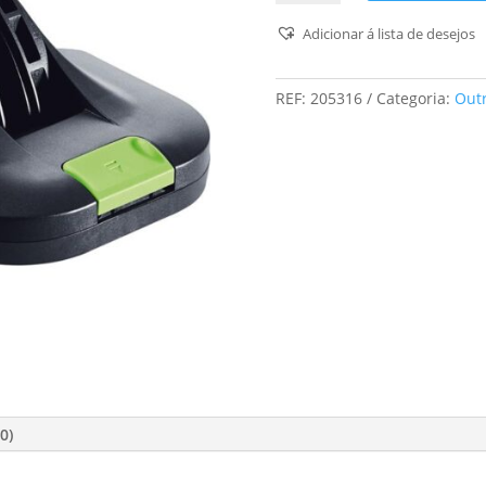
Auxiliar
de
Adicionar á lista de desejos
posicionamento
AH-
REF:
205316
Categoria:
Out
ES-
ETS/ETSC
0)