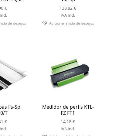
90
€
138,82
€
Incl.
IVA Incl.
 lista de desejos
Adicionar á lista de desejos
pas Fs-Sp
Medidor de perfis KTL-
0/T
FZ FT1
41
€
14,18
€
Incl.
IVA Incl.