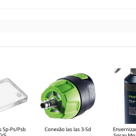
s Sp-Ps/Psb
Conexão Ias Ias 3-Sd
Enverniz
0/5
Spray Mpa