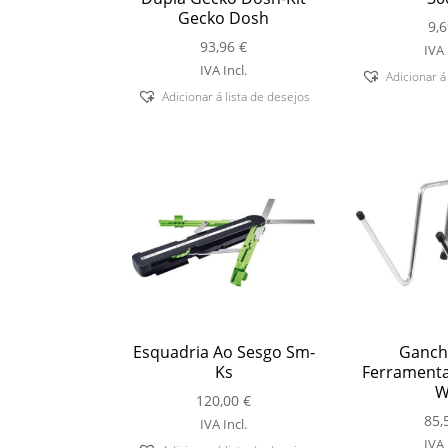
Gecko Dosh
9,
93,96
€
IVA 
IVA Incl.
Adicionar á
Adicionar á lista de desejos
Esquadria Ao Sesgo Sm-
Ganch
Ks
Ferramenta
W
120,00
€
85,
IVA Incl.
IVA 