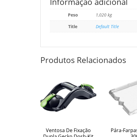
Informação adicional
Peso
1,020 kg
Title
Default Title
Produtos Relacionados
Ventosa De Fixação
Pára-Farpa
Dupla Gecko Dosh-Kit
30