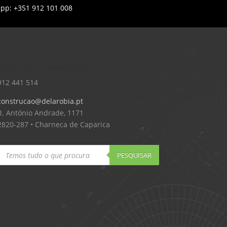
app: +351 912 101 008
Delarobia – Construção
912 441 514
construcao@delarobia.pt
R. António Andrade, 1171
2820-287 • Charneca de Caparica
Products
search
PESQUISAR