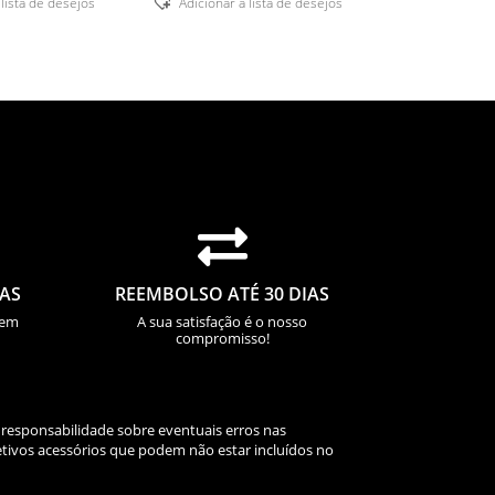
 lista de desejos
Adicionar á lista de desejos

IAS
REEMBOLSO ATÉ 30 DIAS
sem
A sua satisfação é o nosso
compromisso!
 responsabilidade sobre eventuais erros nas
tivos acessórios que podem não estar incluídos no