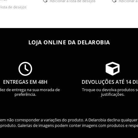
Adicionar á lista de desejos
Adicionar á
 lista de desejos
LOJA ONLINE DA DELAROBIA


ENTREGAS EM 48H
DEVOLUÇÕES ATÉ 14 D
dez de entrega na sua morada de
Troque ou devolva produtos 
preferência.
justificações.
odem não corresponder a variações do produto. A Delarobia declina qualquer
do produto. Galerias de imagens podem conter imagens com produtos e respe