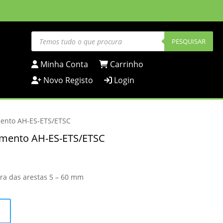
Products
search
PESQUISAR
Minha Conta
Carrinho
Novo Registo
Login
mento AH-ES-ETS/ETSC
namento AH-ES-ETS/ETSC
tura das arestas 5 – 60 mm