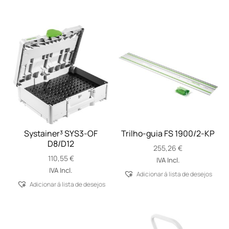
Systainer³ SYS3-OF
Trilho-guia FS 1900/2-KP
D8/D12
255,26
€
110,55
€
IVA Incl.
IVA Incl.
Adicionar á lista de desejos
Adicionar á lista de desejos