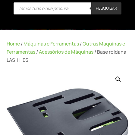
Products
PESQUISAR
search
Home
/
Máquinas e Ferramentas
/
Outras Maquinas e
Ferramentas
/
Acessórios de Máquinas
/ Base roldana
LAS-H-ES