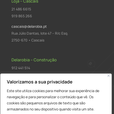
Loja – Cascais
21 486 6615
919 865 266
cascais@delarobia.pt
Rua Júlio Dantas, lote 47 – R/c Esq.
2750-670 • Cascais
Delarobia – Construção
912 441 514
construcao@delarobia.pt
Valorizamos a sua privacidade
R. António Andrade, 1171
Este site utiliza cookies para melhorar sua experiência de
2820-287 • Charneca de Caparica
navegação e para personalizar o conteúdo que vê. Os
cookies são pequenos arquivos de texto que são
Products
PESQUISAR
search
armazenados no seu dispositivo quando visita um site.