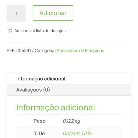
Quantidade
Adicionar
de
Base
Adicionar á lista de desejos
roldana
LAS-
H-
REF:
205491
Categoria:
Acessórios de Máquinas
ES
Informação adicional
Avaliações (0)
Informação adicional
Peso
0,122 kg
Title
Default Title