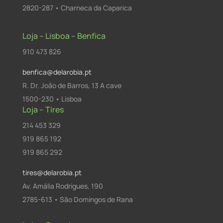
2820-287 • Charneca da Caparica
Loja – Lisboa – Benfica
910 473 826
benfica@delarobia.pt
R. Dr. João de Barros, 13 A cave
1500-230 • Lisboa
Loja – Tires
214 453 329
919 865 192
919 865 292
tires@delarobia.pt
Av. Amália Rodrigues, 190
2785-613 • São Domingos de Rana