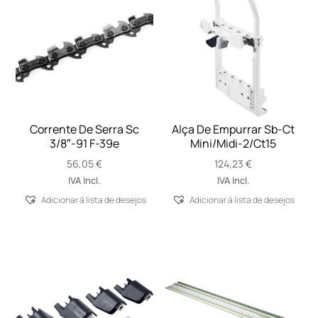
Corrente De Serra Sc
Alça De Empurrar Sb-Ct
3/8″-91 F-39e
Mini/Midi-2/Ct15
56,05
€
124,23
€
IVA Incl.
IVA Incl.
Adicionar á lista de desejos
Adicionar á lista de desejos