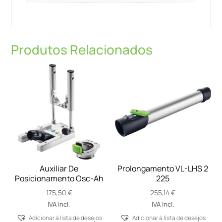
Produtos Relacionados
Auxiliar De
Prolongamento VL-LHS 2
Posicionamento Osc-Ah
225
175,50
€
255,14
€
IVA Incl.
IVA Incl.
Adicionar á lista de desejos
Adicionar á lista de desejos