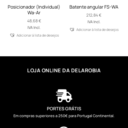
Posicionador (Individual)
Batente angular FS-WA
Wa-Ar
212,84
€
48,68
€
IVA Incl.
IVA Incl.
Adicionar á lista de desejos
Adicionar á lista de desejos
LOJA ONLINE DA DELAROBIA

PORTES GRÁTIS
Em compras superiores a 250€ para Portugal Continental.