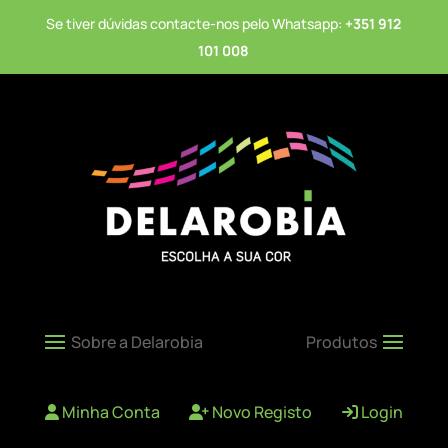
Se tiver dúvidas contacte-nos pelo Whatsapp:
+351 912
101 008
Minha Conta
Novo Registo
Login