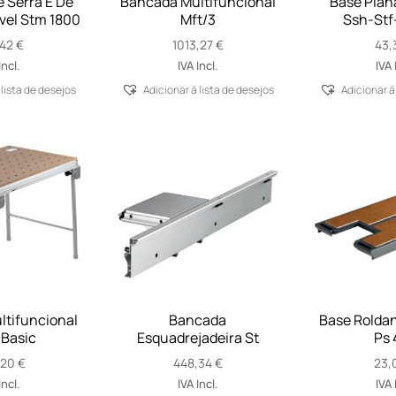
 Serra E De
Bancada Multifuncional
Base Plana
vel Stm 1800
Mft/3
Ssh-Stf
,42
€
1013,27
€
43,
Incl.
IVA Incl.
IVA 
 lista de desejos
Adicionar á lista de desejos
Adicionar á
tifuncional
Bancada
Base Rolda
 Basic
Esquadrejadeira St
Ps 
,20
€
448,34
€
23,
Incl.
IVA Incl.
IVA 