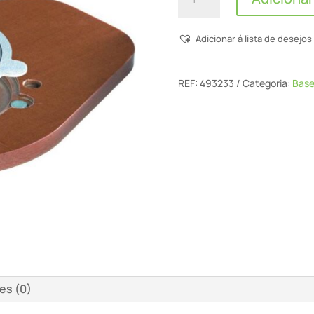
de
Base
Adicionar á lista de desejos
Roldana
Las-
Of
REF:
493233
Categoria:
Base
1400
es (0)