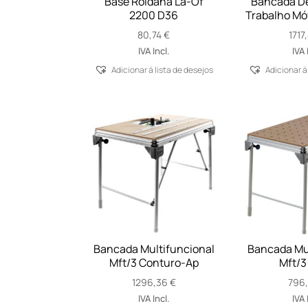
Base Roldana La-Of
Bancada De
2200 D36
Trabalho Mó
80,74
€
1717
IVA Incl.
IVA 
Adicionar á lista de desejos
Adicionar á
Bancada Multifuncional
Bancada Mul
Mft/3 Conturo-Ap
Mft/3
1296,36
€
796
IVA Incl.
IVA 