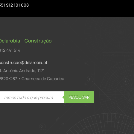
351 912 101 008
Delarobia – Construção
912 441 514
construcao@delarobia.pt
R. António Andrade, 1171
2820-287 • Charneca de Caparica
Products
PESQUISAR
search