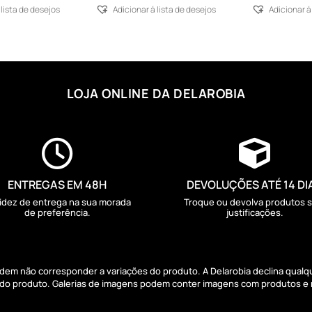
 lista de desejos
Adicionar á lista de desejos
Adicionar á
LOJA ONLINE DA DELAROBIA


ENTREGAS EM 48H
DEVOLUÇÕES ATÉ 14 DI
idez de entrega na sua morada
Troque ou devolva produtos 
de preferência.
justificações.
podem não corresponder a variações do produto. A Delarobia declina qual
s do produto. Galerias de imagens podem conter imagens com produtos e