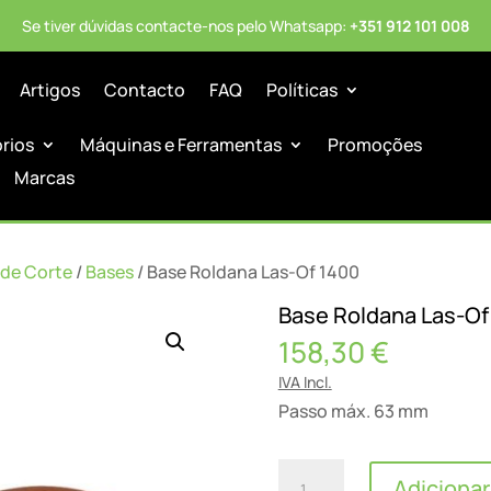
Se tiver dúvidas contacte-nos pelo Whatsapp:
+351 912 101 008
Artigos
Contacto
FAQ
Políticas
órios
Máquinas e Ferramentas
Promoções
Marcas
 de Corte
/
Bases
/ Base Roldana Las-Of 1400
Base Roldana Las-Of
158,30
€
IVA Incl.
Passo máx. 63 mm
Quantidade
Adicionar