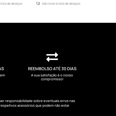
 lista de desejos
Adicionar á lista de desejos

AS
REEMBOLSO ATÉ 30 DIAS
sem
A sua satisfação é o nosso
compromisso!
quer responsabilidade sobre eventuais erros nas
 respetivos acessórios que podem não estar