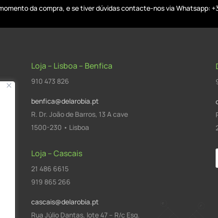
o momento da compra, e se tiver dúvidas contacte-nos via Whatsapp: +
Loja – Lisboa – Benfica
910 473 826
benfica@delarobia.pt
R. Dr. João de Barros, 13 A cave
1500-230 • Lisboa
Loja – Cascais
21 486 6615
a
919 865 266
cascais@delarobia.pt
Rua Júlio Dantas, lote 47 – R/c Esq.