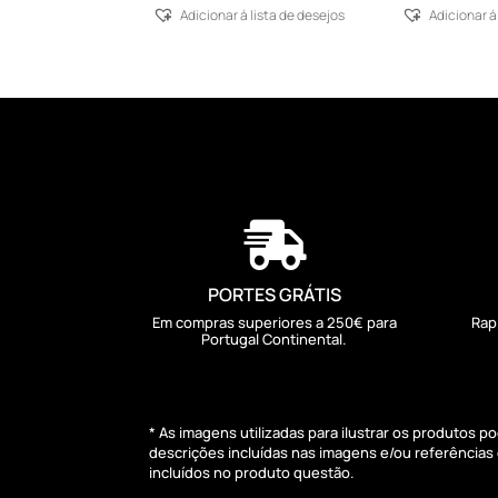
Adicionar á lista de desejos
Adicionar á

PORTES GRÁTIS
Em compras superiores a 250€ para
Rap
Portugal Continental.
* As imagens utilizadas para ilustrar os produtos 
descrições incluídas nas imagens e/ou referência
incluídos no produto questão.