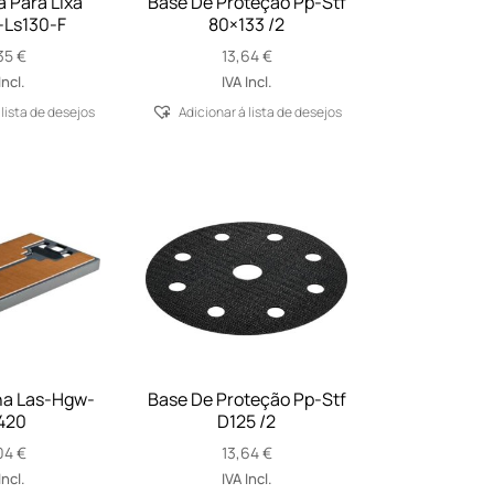
 Para Lixa
Base De Proteção Pp-Stf
-Ls130-F
80×133 /2
35
€
13,64
€
Incl.
IVA Incl.
 lista de desejos
Adicionar á lista de desejos
na Las-Hgw-
Base De Proteção Pp-Stf
420
D125 /2
04
€
13,64
€
Incl.
IVA Incl.