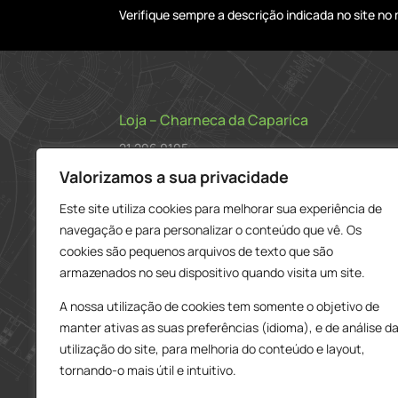
Verifique sempre a descrição indicada no site n
Loja – Charneca da Caparica
21 296 0195
912 606 251
Valorizamos a sua privacidade
charneca@delarobia.pt
Este site utiliza cookies para melhorar sua experiência de
navegação e para personalizar o conteúdo que vê. Os
R. António Andrade, 1116
cookies são pequenos arquivos de texto que são
2820-287 • Charneca da Caparica
armazenados no seu dispositivo quando visita um site.
Loja – Tires
A nossa utilização de cookies tem somente o objetivo de
214 453 329
manter ativas as suas preferências (idioma), e de análise d
919 865 192
utilização do site, para melhoria do conteúdo e layout,
919 865 292
tornando-o mais útil e intuitivo.
tires@delarobia.pt