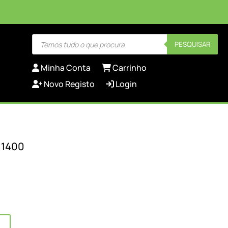
Products
PESQUISAR
search
Minha Conta
Carrinho
Novo Registo
Login
 1400