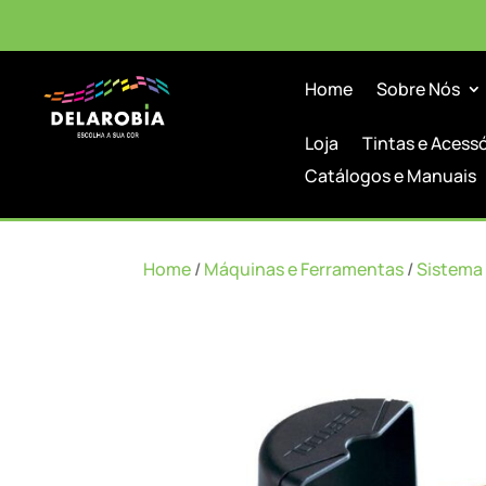
Home
Sobre Nós
Loja
Tintas e Acess
Catálogos e Manuais
Home
/
Máquinas e Ferramentas
/
Sistema