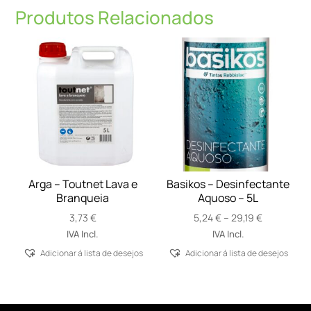
Produtos Relacionados
Arga – Toutnet Lava e
Basikos – Desinfectante
Branqueia
Aquoso – 5L
Price
3,73
€
5,24
€
–
29,19
€
range:
IVA Incl.
IVA Incl.
5,24 €
Adicionar á lista de desejos
Adicionar á lista de desejos
through
29,19 €