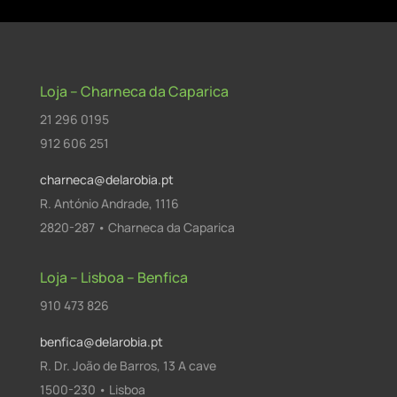
Loja – Charneca da Caparica
21 296 0195
912 606 251
charneca@delarobia.pt
R. António Andrade, 1116
2820-287 • Charneca da Caparica
Loja – Lisboa – Benfica
910 473 826
benfica@delarobia.pt
R. Dr. João de Barros, 13 A cave
1500-230 • Lisboa