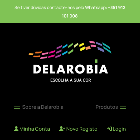
Se tiver dúvidas contacte-nos pelo Whatsapp:
+351 912
101 008
Minha Conta
Novo Registo
Login