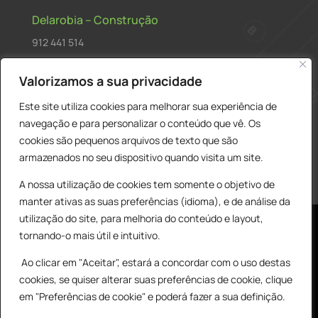
Delarobia – Construção
912 441 514
construcao@delarobia.pt
Valorizamos a sua privacidade
R. António Andrade, 1171
Este site utiliza cookies para melhorar sua experiência de
2820-287 • Charneca de Caparica
navegação e para personalizar o conteúdo que vê. Os
cookies são pequenos arquivos de texto que são
Products
PESQUISAR
search
armazenados no seu dispositivo quando visita um site.
A nossa utilização de cookies tem somente o objetivo de
manter ativas as suas preferências (idioma), e de análise da
utilização do site, para melhoria do conteúdo e layout,
tornando-o mais útil e intuitivo.
Ao clicar em "Aceitar", estará a concordar com o uso destas
cookies, se quiser alterar suas preferências de cookie, clique
© All Copyright 2025 by Delarobia.pt
0
em "Preferências de cookie" e poderá fazer a sua definição.
Desenvolvidor por:
Tecnologias Imaginadas