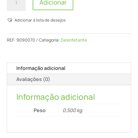
Adicionar
de
Basikos
Adicionar á lista de desejos
-
Removedor
De
REF:
9090070
Categoria:
Desinfetante
Bolores
e
Fungos
Informação adicional
-
Avaliações (0)
0,5L
Informação adicional
Peso
0,500 kg