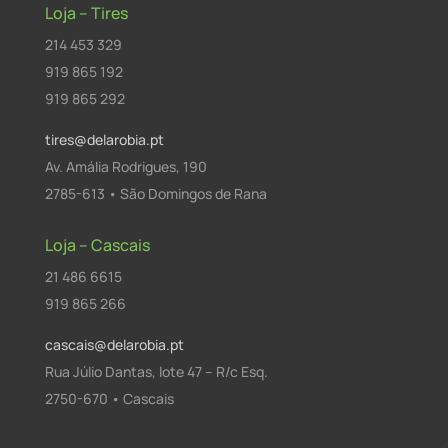
Loja – Tires
214 453 329
919 865 192
919 865 292
tires@delarobia.pt
Av. Amália Rodrigues, 190
2785-613 • São Domingos de Rana
Loja – Cascais
21 486 6615
919 865 266
cascais@delarobia.pt
Rua Júlio Dantas, lote 47 – R/c Esq.
2750-670 • Cascais