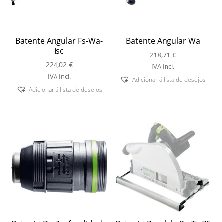
Batente Angular Fs-Wa-
Batente Angular Wa
Isc
218,71
€
224,02
€
IVA Incl.
IVA Incl.
Adicionar á lista de desejos
Adicionar á lista de desejos