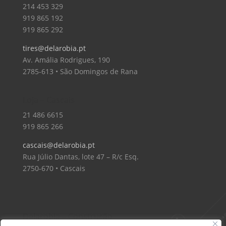
214 453 329
919 865 192
919 865 292
tires@delarobia.pt
Av. Amália Rodrigues, 190
2785-613 • São Domingos de Rana
Loja – Cascais
21 486 6615
919 865 266
cascais@delarobia.pt
Rua Júlio Dantas, lote 47 – R/c Esq.
2750-670 • Cascais
Delarobia – Construção