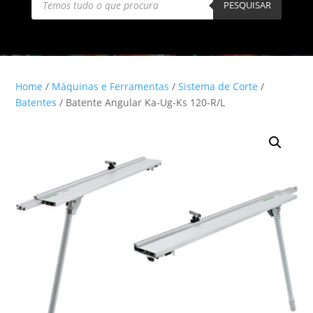
search
PESQUISAR
Home
/
Máquinas e Ferramentas
/
Sistema de Corte
/
Batentes
/ Batente Angular Ka-Ug-Ks 120-R/L