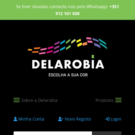
Se tiver dúvidas contacte-nos pelo Whatsapp:
+351
912 101 008
Minha Conta
Novo Registo
Login
Products