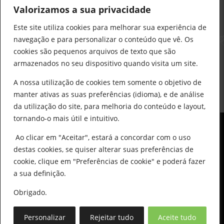
912 441 514
Valorizamos a sua privacidade
construcao@delarobia.pt
Este site utiliza cookies para melhorar sua experiência de
R. António Andrade, 1171
navegação e para personalizar o conteúdo que vê. Os
2820-287 • Charneca de Caparica
cookies são pequenos arquivos de texto que são
armazenados no seu dispositivo quando visita um site.
Products
search
PESQUISAR
A nossa utilização de cookies tem somente o objetivo de
manter ativas as suas preferências (idioma), e de análise
da utilização do site, para melhoria do conteúdo e layout,
tornando-o mais útil e intuitivo.
Ao clicar em "Aceitar", estará a concordar com o uso
destas cookies, se quiser alterar suas preferências de
cookie, clique em "Preferências de cookie" e poderá fazer
0
© All Copyright 2025 by Delarobia.pt
a sua definição.
Desenvolvidor por:
Tecnologias Imaginadas
Obrigado.
Personalizar
Rejeitar tudo
Aceite tudo