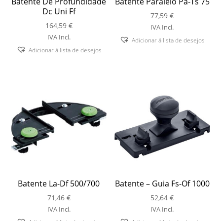
Batente De Profundidade
Batente Paralelo Pa-Ts 75
Dc Uni Ff
77,59
€
164,59
€
IVA Incl.
IVA Incl.
Adicionar á lista de desejos
Adicionar á lista de desejos
Batente La-Df 500/700
Batente – Guia Fs-Of 1000
71,46
€
52,64
€
IVA Incl.
IVA Incl.