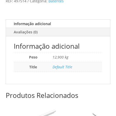
REF:
497514
Categoria:
Batentes
Ks
120-
R/L
Informação adicional
Avaliações (0)
Informação adicional
Peso
12,900 kg
Title
Default Title
Produtos Relacionados