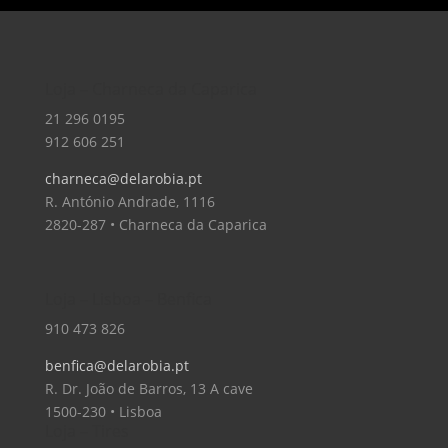
Loja – Charneca da Caparica
21 296 0195
912 606 251
charneca@delarobia.pt
R. António Andrade, 1116
2820-287 • Charneca da Caparica
Loja – Lisboa – Benfica
910 473 826
benfica@delarobia.pt
R. Dr. João de Barros, 13 A cave
1500-230 • Lisboa
Loja – Tires