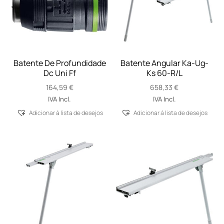
Batente De Profundidade
Batente Angular Ka-Ug-
Dc Uni Ff
Ks 60-R/L
164,59
€
658,33
€
IVA Incl.
IVA Incl.
Adicionar á lista de desejos
Adicionar á lista de desejos