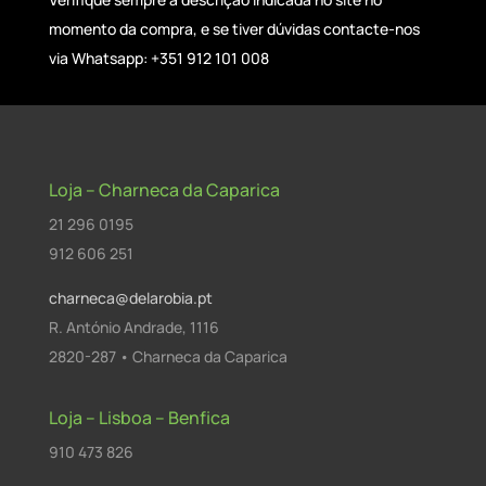
momento da compra, e se tiver dúvidas contacte-nos
via Whatsapp: +351 912 101 008
Loja – Charneca da Caparica
21 296 0195
912 606 251
charneca@delarobia.pt
R. António Andrade, 1116
2820-287 • Charneca da Caparica
Loja – Lisboa – Benfica
910 473 826