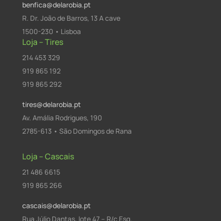
benfica@delarobia.pt
R. Dr. João de Barros, 13 A cave
1500-230 • Lisboa
Loja – Tires
214 453 329
919 865 192
919 865 292
tires@delarobia.pt
Av. Amália Rodrigues, 190
2785-613 • São Domingos de Rana
Loja – Cascais
21 486 6615
919 865 266
cascais@delarobia.pt
Rua Júlio Dantas, lote 47 – R/c Esq.