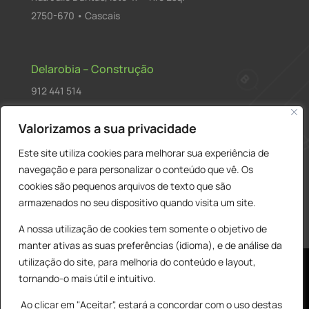
2750-670 • Cascais
Delarobia – Construção
912 441 514
construcao@delarobia.pt
Valorizamos a sua privacidade
R. António Andrade, 1171
Este site utiliza cookies para melhorar sua experiência de
2820-287 • Charneca de Caparica
navegação e para personalizar o conteúdo que vê. Os
cookies são pequenos arquivos de texto que são
Products
PESQUISAR
search
armazenados no seu dispositivo quando visita um site.
A nossa utilização de cookies tem somente o objetivo de
manter ativas as suas preferências (idioma), e de análise da
utilização do site, para melhoria do conteúdo e layout,
tornando-o mais útil e intuitivo.
Ao clicar em "Aceitar", estará a concordar com o uso destas