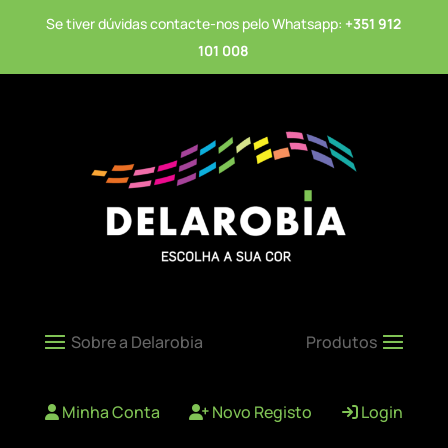
Se tiver dúvidas contacte-nos pelo Whatsapp:
+351 912
101 008
Minha Conta
Novo Registo
Login