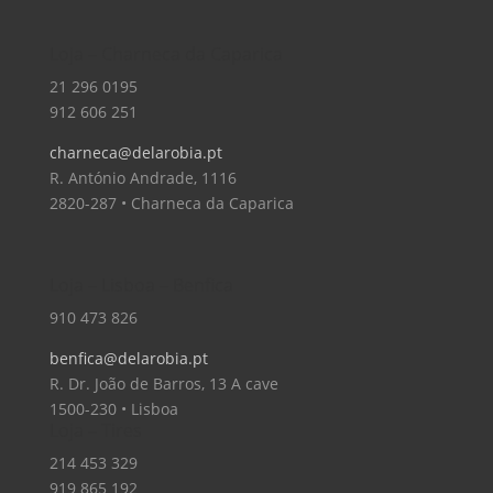
Loja – Charneca da Caparica
21 296 0195
912 606 251
charneca@delarobia.pt
R. António Andrade, 1116
2820-287 • Charneca da Caparica
Loja – Lisboa – Benfica
910 473 826
benfica@delarobia.pt
R. Dr. João de Barros, 13 A cave
1500-230 • Lisboa
Loja – Tires
214 453 329
919 865 192