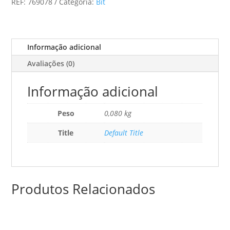
REF:
769078
Categoria:
Bit
Af-
55
3x
Informação adicional
Avaliações (0)
Informação adicional
Peso
0,080 kg
Title
Default Title
Produtos Relacionados