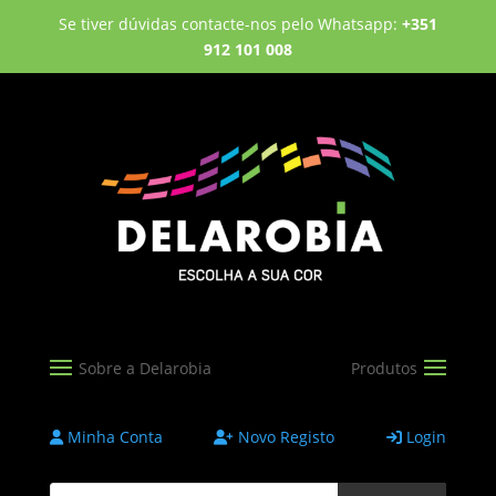
Se tiver dúvidas contacte-nos pelo Whatsapp:
+351
912 101 008
Minha Conta
Novo Registo
Login
Products