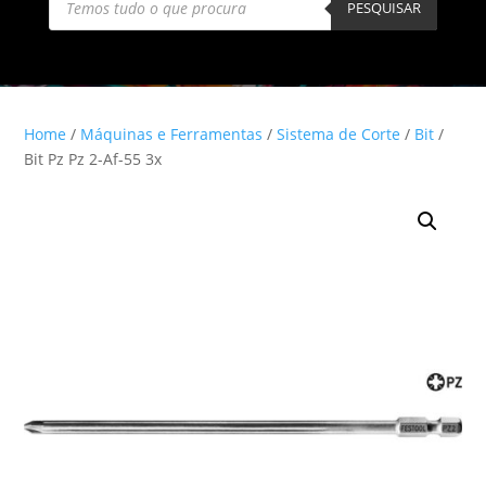
search
PESQUISAR
Home
/
Máquinas e Ferramentas
/
Sistema de Corte
/
Bit
/
Bit Pz Pz 2-Af-55 3x