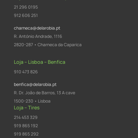
21 296 0195
912 606 251
charneca@delarobia.pt
R. António Andrade, 1116
2820-287 • Charneca da Caparica
Loja – Lisboa – Benfica
910 473 826
benfica@delarobia.pt
R. Dr. João de Barros, 13 A cave
1500-230 • Lisboa
Loja – Tires
214 453 329
919 865 192
919 865 292