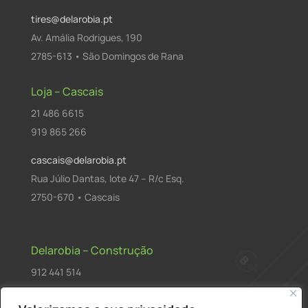
tires@delarobia.pt
Av. Amália Rodrigues, 190
2785-613 • São Domingos de Rana
Loja – Cascais
21 486 6615
919 865 266
cascais@delarobia.pt
Rua Júlio Dantas, lote 47 – R/c Esq.
2750-670 • Cascais
Delarobia – Construção
912 441 514
construcao@delarobia.pt