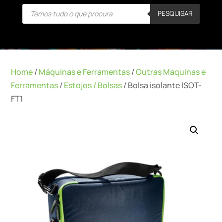
Products
PESQUISAR
search
Home
/
Máquinas e Ferramentas
/
Outras Maquinas e
Ferramentas
/
Estojos / Bolsas
/ Bolsa isolante ISOT-
FT1