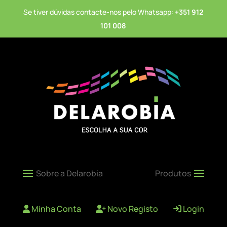
Se tiver dúvidas contacte-nos pelo Whatsapp:
+351 912
101 008
Minha Conta
Novo Registo
Login