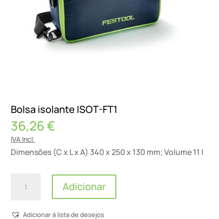
Bolsa isolante ISOT-FT1
36,26
€
IVA Incl.
Dimensões (C x L x A) 340 x 250 x 130 mm; Volume 11 l
Quantidade
Adicionar
de
Bolsa
Adicionar á lista de desejos
isolante