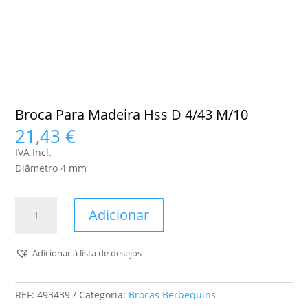
Broca Para Madeira Hss D 4/43 M/10
21,43
€
IVA Incl.
Diâmetro 4 mm
Quantidade
Adicionar
de
Broca
Para
Adicionar á lista de desejos
Madeira
Hss
REF:
493439
Categoria:
Brocas Berbequins
D