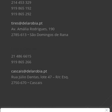
214 453 329
919 865 192
919 865 292
tires@delarobia.pt
Av. Amália Rodrigues, 190
2785-613 • São Domingos de Rana
Loja – Cascais
21 486 6615
919 865 266
cascais@delarobia.pt
Rua Júlio Dantas, lote 47 – R/c Esq.
2750-670 • Cascais
Delarobia – Construção