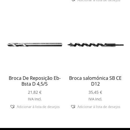
Broca De Reposição Eb-
Broca salomónica SB CE
Bsta D 4,5/5
D12
21,82
€
35,45
€
IVA Incl.
IVA Incl.
Adicionar á lista de desejos
Adicionar á lista de desejos