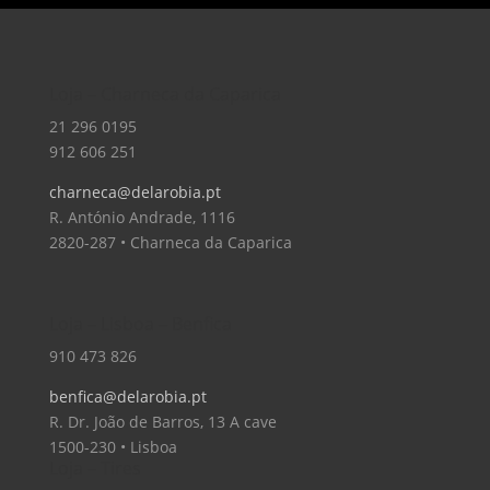
Loja – Charneca da Caparica
21 296 0195
912 606 251
charneca@delarobia.pt
R. António Andrade, 1116
2820-287 • Charneca da Caparica
Loja – Lisboa – Benfica
910 473 826
benfica@delarobia.pt
R. Dr. João de Barros, 13 A cave
1500-230 • Lisboa
Loja – Tires