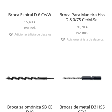
Broca Espiral D 6 Ce/W
Broca Para Madeira Hss
D 8,0/75 Ce/M-Set
15,40
€
30,70
€
IVA Incl.
IVA Incl.
Adicionar á lista de desejos
Adicionar á lista de desejos
Broca salomónica SB CE
Brocas de metal D3 HSS
D10
CE/3