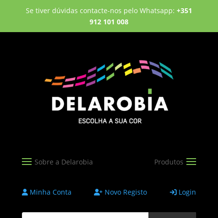
Se tiver dúvidas contacte-nos pelo Whatsapp:
+351
912 101 008
Minha Conta
Novo Registo
Login
Products