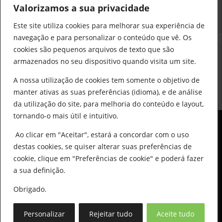
912 441 514
Valorizamos a sua privacidade
construcao@delarobia.pt
Este site utiliza cookies para melhorar sua experiência de
R. António Andrade, 1171
navegação e para personalizar o conteúdo que vê. Os
2820-287 • Charneca de Caparica
cookies são pequenos arquivos de texto que são
armazenados no seu dispositivo quando visita um site.
Products
search
PESQUISAR
A nossa utilização de cookies tem somente o objetivo de
manter ativas as suas preferências (idioma), e de análise
da utilização do site, para melhoria do conteúdo e layout,
tornando-o mais útil e intuitivo.
Ao clicar em "Aceitar", estará a concordar com o uso
destas cookies, se quiser alterar suas preferências de
cookie, clique em "Preferências de cookie" e poderá fazer
0
© All Copyright 2025 by Delarobia.pt
a sua definição.
Desenvolvidor por:
Tecnologias Imaginadas
Obrigado.
Personalizar
Rejeitar tudo
Aceite tudo