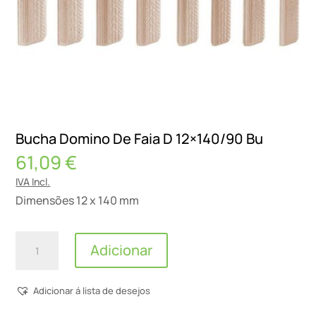
Bucha Domino De Faia D 12×140/90 Bu
61,09
€
IVA Incl.
Dimensões 12 x 140 mm
Quantidade
Adicionar
de
Bucha
Adicionar á lista de desejos
Domino
De