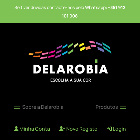
Se tiver dúvidas contacte-nos pelo Whatsapp:
+351 912
101 008
Minha Conta
Novo Registo
Login