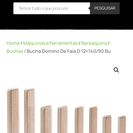
Products
PESQUISAR
search
Home
/
Máquinas e Ferramentas
/
Berbequins
/
Buchas
/ Bucha Domino De Faia D 12×140/90 Bu