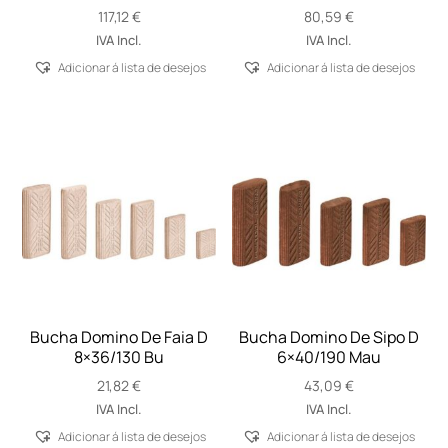
117,12
€
80,59
€
IVA Incl.
IVA Incl.
Adicionar á lista de desejos
Adicionar á lista de desejos
Bucha Domino De Faia D
Bucha Domino De Sipo D
8×36/130 Bu
6×40/190 Mau
21,82
€
43,09
€
IVA Incl.
IVA Incl.
Adicionar á lista de desejos
Adicionar á lista de desejos