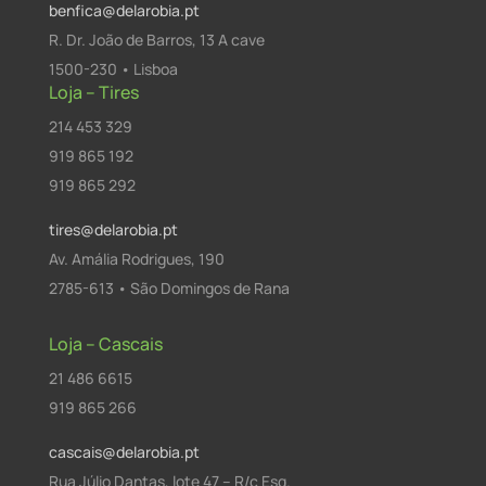
benfica@delarobia.pt
R. Dr. João de Barros, 13 A cave
1500-230 • Lisboa
Loja – Tires
214 453 329
919 865 192
919 865 292
tires@delarobia.pt
Av. Amália Rodrigues, 190
2785-613 • São Domingos de Rana
Loja – Cascais
21 486 6615
919 865 266
cascais@delarobia.pt
Rua Júlio Dantas, lote 47 – R/c Esq.