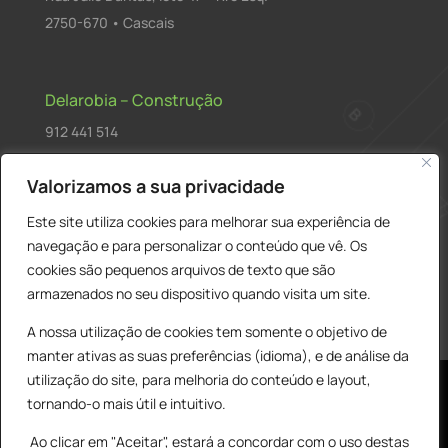
2750-670 • Cascais
Delarobia – Construção
912 441 514
construcao@delarobia.pt
Valorizamos a sua privacidade
R. António Andrade, 1171
Este site utiliza cookies para melhorar sua experiência de
2820-287 • Charneca de Caparica
navegação e para personalizar o conteúdo que vê. Os
cookies são pequenos arquivos de texto que são
Products
PESQUISAR
search
armazenados no seu dispositivo quando visita um site.
A nossa utilização de cookies tem somente o objetivo de
manter ativas as suas preferências (idioma), e de análise da
utilização do site, para melhoria do conteúdo e layout,
tornando-o mais útil e intuitivo.
Ao clicar em "Aceitar", estará a concordar com o uso destas