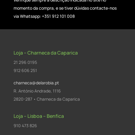
momento da compra, e se tiver dúvidas contacte-nos
via Whatsapp: +351 912 101 008
Loja – Charneca da Caparica
21 296 0195
912 606 251
charneca@delarobia.pt
R. António Andrade, 1116
2820-287 • Charneca da Caparica
Loja – Lisboa – Benfica
910 473 826