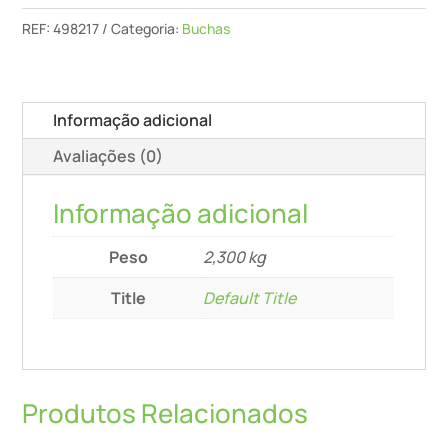
Faia
REF:
498217
Categoria:
Buchas
D
12x140/90
Bu
Informação adicional
Avaliações (0)
Informação adicional
Peso
2,300 kg
Title
Default Title
Produtos Relacionados