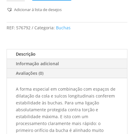
Buchas
DOMINO
Adicionar á lista de desejos
XL
de
REF:
576792
Categoria:
Buchas
faia
DS/XL
D12/D14
128
Descrição
BU
Informação adicional
Avaliações (0)
A forma especial em combinação com espaços de
dilatação da cola e sulcos longitudinais conferem
estabilidade às buchas. Para uma ligação
absolutamente protegida contra torção e
estabilidade máxima. E isto com um
processamento claramente mais rápido: o
primeiro orifício da bucha é alinhado muito