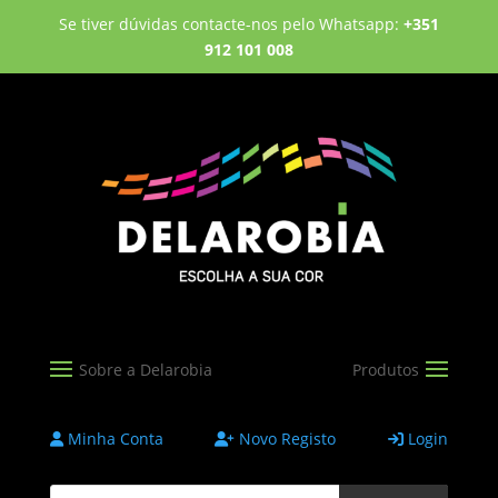
Se tiver dúvidas contacte-nos pelo Whatsapp:
+351
912 101 008
Minha Conta
Novo Registo
Login
Products