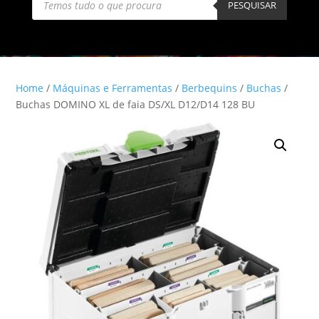
search
PESQUISAR
Home
/
Máquinas e Ferramentas
/
Berbequins
/
Buchas
/
Buchas DOMINO XL de faia DS/XL D12/D14 128 BU