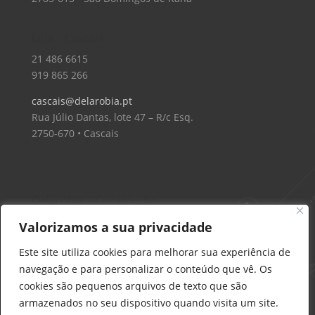
Loja – Cascais
21 486 6615
919 865 266
cascais@delarobia.pt
Rua Júlio Dantas, lote 47 – R/c Esq.
2750-670 • Cascais
Delarobia – Construção
912 441 514
Valorizamos a sua privacidade
construcao@delarobia.pt
Este site utiliza cookies para melhorar sua experiência de
R. António Andrade, 1171
navegação e para personalizar o conteúdo que vê. Os
2820-287 • Charneca de Caparica
cookies são pequenos arquivos de texto que são
armazenados no seu dispositivo quando visita um site.
Products