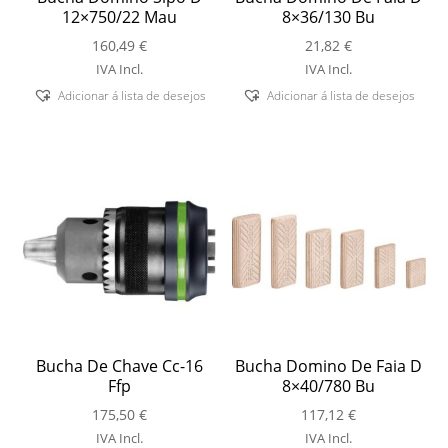
12×750/22 Mau
8×36/130 Bu
160,49
€
21,82
€
IVA Incl.
IVA Incl.
Adicionar á lista de desejos
Adicionar á lista de desejos
Bucha De Chave Cc-16
Bucha Domino De Faia D
Ffp
8×40/780 Bu
175,50
€
117,12
€
IVA Incl.
IVA Incl.