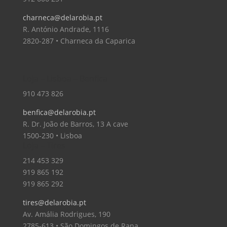
charneca@delarobia.pt
R. António Andrade, 1116
2820-287 • Charneca da Caparica
Loja – Lisboa – Benfica
910 473 826
benfica@delarobia.pt
R. Dr. João de Barros, 13 A cave
1500-230 • Lisboa
Loja – Tires
214 453 329
919 865 192
919 865 292
tires@delarobia.pt
Av. Amália Rodrigues, 190
2785-613 • São Domingos de Rana