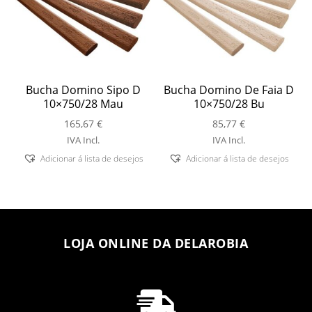
Bucha Domino Sipo D
Bucha Domino De Faia D
10×750/28 Mau
10×750/28 Bu
165,67
€
85,77
€
IVA Incl.
IVA Incl.
Adicionar á lista de desejos
Adicionar á lista de desejos
LOJA ONLINE DA DELAROBIA
