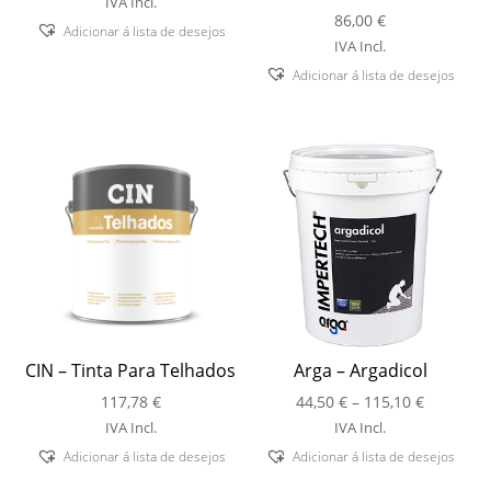
IVA Incl.
86,00
€
57,98 €
Adicionar á lista de desejos
through
IVA Incl.
237,28 €
Adicionar á lista de desejos
CIN – Tinta Para Telhados
Arga – Argadicol
Price
117,78
€
44,50
€
–
115,10
€
range:
IVA Incl.
IVA Incl.
44,50 €
Adicionar á lista de desejos
Adicionar á lista de desejos
through