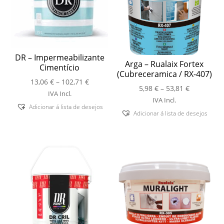
DR – Impermeabilizante
Arga – Rualaix Fortex
Cimentício
(Cubreceramica / RX-407)
Price
13,06
€
–
102,71
€
Price
5,98
€
–
53,81
€
range:
IVA Incl.
range:
IVA Incl.
13,06 €
Adicionar á lista de desejos
5,98 €
through
Adicionar á lista de desejos
through
102,71 €
53,81 €