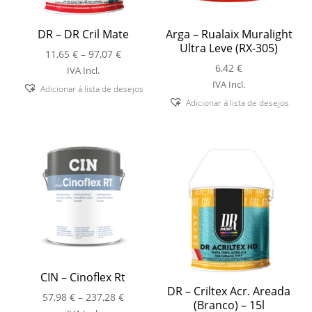
DR – DR Cril Mate
Arga – Rualaix Muralight
Ultra Leve (RX-305)
Price
11,65
€
–
97,07
€
range:
6,42
€
IVA Incl.
11,65 €
IVA Incl.
Adicionar á lista de desejos
through
Adicionar á lista de desejos
97,07 €
CIN – Cinoflex Rt
DR – Criltex Acr. Areada
Price
57,98
€
–
237,28
€
(Branco) – 15l
range: