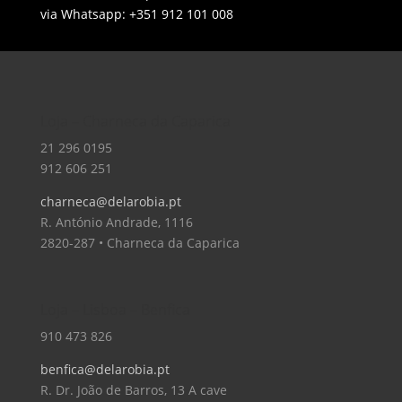
via Whatsapp: +351 912 101 008
Loja – Charneca da Caparica
21 296 0195
912 606 251
charneca@delarobia.pt
R. António Andrade, 1116
2820-287 • Charneca da Caparica
Loja – Lisboa – Benfica
910 473 826
benfica@delarobia.pt
R. Dr. João de Barros, 13 A cave