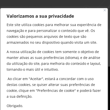
Delarobia – Construção
912 441 514
Valorizamos a sua privacidade
construcao@delarobia.pt
Este site utiliza cookies para melhorar sua experiência de
R. António Andrade, 1171
navegação e para personalizar o conteúdo que vê. Os
2820-287 • Charneca de Caparica
cookies são pequenos arquivos de texto que são
armazenados no seu dispositivo quando visita um site.
Products
search
PESQUISAR
A nossa utilização de cookies tem somente o objetivo de
manter ativas as suas preferências (idioma), e de análise
da utilização do site, para melhoria do conteúdo e layout,
tornando-o mais útil e intuitivo.
Ao clicar em "Aceitar", estará a concordar com o uso
destas cookies, se quiser alterar suas preferências de
cookie, clique em "Preferências de cookie" e poderá fazer
0
© All Copyright 2025 by Delarobia.pt
a sua definição.
Desenvolvidor por:
Tecnologias Imaginadas
Obrigado.