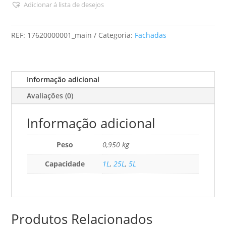
-
Adicionar á lista de desejos
Aquastop
Hidro
REF:
17620000001_main
Categoria:
Fachadas
SB
Fachadas
Informação adicional
Avaliações (0)
Informação adicional
Peso
0,950 kg
Capacidade
1L
,
25L
,
5L
Produtos Relacionados