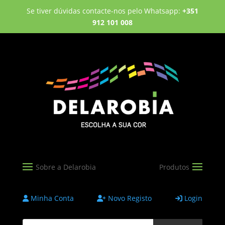
Se tiver dúvidas contacte-nos pelo Whatsapp:
+351
912 101 008
Minha Conta
Novo Registo
Login
Products