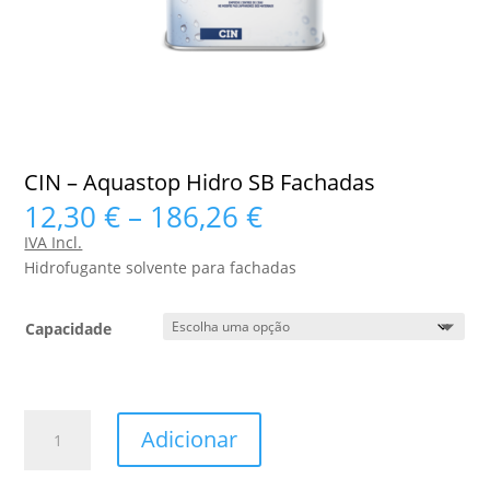
CIN – Aquastop Hidro SB Fachadas
Price
12,30
€
–
186,26
€
range:
IVA Incl.
12,30 €
Hidrofugante solvente para fachadas
through
186,26 €
Capacidade
Quantidade
Adicionar
de
CIN