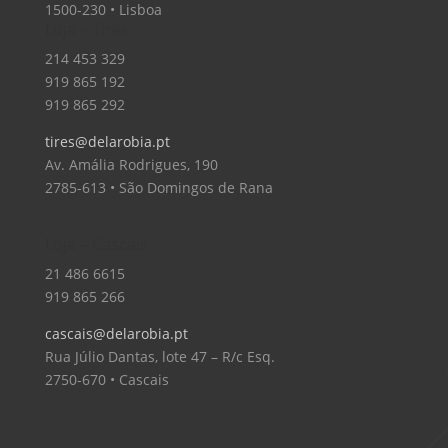
1500-230 • Lisboa
Loja – Tires
214 453 329
919 865 192
919 865 292
tires@delarobia.pt
Av. Amália Rodrigues, 190
2785-613 • São Domingos de Rana
Loja – Cascais
21 486 6615
919 865 266
cascais@delarobia.pt
Rua Júlio Dantas, lote 47 – R/c Esq.
2750-670 • Cascais