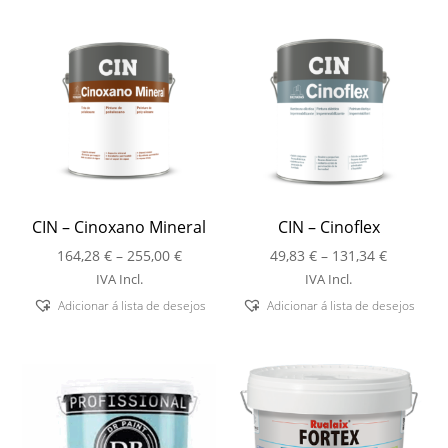
CIN – Cinoxano Mineral
CIN – Cinoflex
Price
Price
164,28
€
–
255,00
€
49,83
€
–
131,34
€
range:
range:
IVA Incl.
IVA Incl.
164,28 €
49,83 €
Adicionar á lista de desejos
Adicionar á lista de desejos
through
through
255,00 €
131,34 €