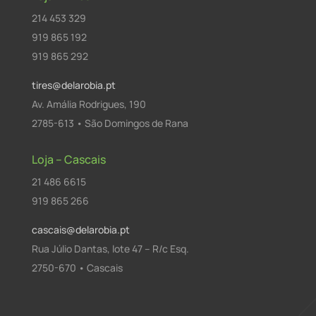
214 453 329
919 865 192
919 865 292
tires@delarobia.pt
Av. Amália Rodrigues, 190
2785-613 • São Domingos de Rana
Loja – Cascais
21 486 6615
919 865 266
cascais@delarobia.pt
Rua Júlio Dantas, lote 47 – R/c Esq.
2750-670 • Cascais