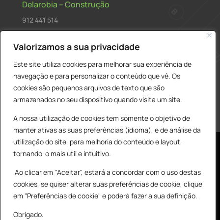
Delarobia – Construção
912 441 514
construcao@delarobia.pt
Valorizamos a sua privacidade
R. António Andrade, 1171
Este site utiliza cookies para melhorar sua experiência de
2820-287 • Charneca de Caparica
navegação e para personalizar o conteúdo que vê. Os
cookies são pequenos arquivos de texto que são
Products
PESQUISAR
search
armazenados no seu dispositivo quando visita um site.
A nossa utilização de cookies tem somente o objetivo de
manter ativas as suas preferências (idioma), e de análise da
utilização do site, para melhoria do conteúdo e layout,
tornando-o mais útil e intuitivo.
Ao clicar em "Aceitar", estará a concordar com o uso destas
cookies, se quiser alterar suas preferências de cookie, clique
© All Copyright 2025 by Delarobia.pt
0
em "Preferências de cookie" e poderá fazer a sua definição.
Desenvolvidor por:
Tecnologias Imaginadas
Obrigado.