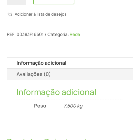
de
CIN
Adicionar á lista de desejos
-
Fast
Tela
REF:
00383F16501
Categoria:
Rede
-
Rede
Etics150G/M
Informação adicional
2
Avaliações (0)
-
50M
Informação adicional
Peso
7,500 kg