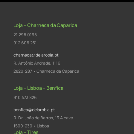
Loja – Charneca da Caparica
21 296 0195
912 606 251
charneca@delarobia.pt
R. António Andrade, 1116
2820-287 • Charneca da Caparica
Loja – Lisboa – Benfica
910 473 826
benfica@delarobia.pt
R. Dr. João de Barros, 13 A cave
1500-230 • Lisboa
Loja – Tires